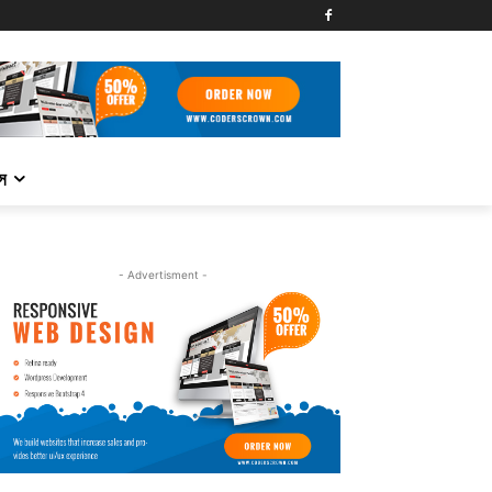
্স
- Advertisment -