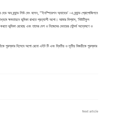
েড অব ব্র্যান্ড লিউ ফেং বলেন, “‘ইনস্পিরেশন অ্যাহেড’ -এ ব্র্যান্ড প্রোপোজিশনে
মাধ্যমে ক্ষমতায়নে ভূমিকা রাখতে প্রত্যাশী অপো। আমার বিশ্বাস, ‘বিউটিফুল
ত করতে ভূমিকা রেখেছে এবং তাদের দেশ ও নিজেদের ভেতরের সৌন্দর্য অন্বেষণে ও
য়ীকে পুরস্কার হিসেবে অপো রেনো এইট টি এবং দ্বিতীয় ও তৃতীয় বিজয়ীকে পুরস্কার
Next article