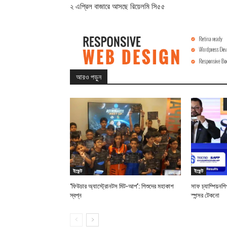
২ এপ্রিল বাজারে আসছে রিয়েলমি সি৫৫
আরও পড়ুন
ইভেন্ট
ইভেন্ট
‘ফিউচার অ্যাস্ট্রোনটস মিট-আপ’: শিশুদের মহাকাশ
সাফ চ্যাম্পিয়ন
স্বপ্ন
স্পন্সর টেকনো