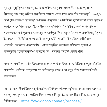
স্বাস্থ্য, প্রযুক্তির সহজলভ্যতা এবং পরিবেশের সুরক্ষা সমাজ উন্নয়নের প্রধানতম
নিয়ামক; আর তাই অভিনব প্রযুক্তির মাধ্যমে এসব খাতে অগ্রগতি গুরুত্বপূর্ণ। ‘২০২৩
অপো ইন্সপাইরেশন চ্যালেঞ্জ’ বিশ্বজুড়ে প্রযুক্তি পেশাজীবীদের দুইটি ক্যাটাগরিতে সুল্যশন
প্রদানে সহযোগিতা করবে: ‘ইন্সপাইরেশন ফর পিপল’- ‘ডিজিটাল হেলথ’ ও ‘প্রযুক্তির
সহজলভ্যতা’য় উদ্ভাবন। এক্ষেত্রে অন্তর্ভুক্ত বিষয় সমূহ- ‘হেলথ অ্যালগরিদম’, ‘সেন্সর
ইনোভেশন’, ‘ডিজিটাল হেলথ মনিটরিং প্রোডাক্ট’, ‘অ্যাসিসটিভ টেকনোলজি’ এবং
‘এল্ডারলি-ফোকাসড টেকনোলজি’- এসব প্রযুক্তি উদ্ভাবনে পরিবেশের সুরক্ষা ও
‘কনজ্যুমার ইলেকট্রনিক্স’-এ কার্বনের কম প্রভাবের বিষয়টি গুরুত্ব পাবে।
অপো আশাবাদী যে- যৌথ উদ্যোগের মাধ্যমে অভিনব উদ্ভাবন ও ইতিবাচক প্রভাব তৈরির
পাশাপাশি- বৈশ্বিক সম্প্রদায়গুলো ক্ষতিগ্রস্ত হচ্ছে এমন ইস্যু নিয়ে সচেতনতা তৈরি
সম্ভব হবে।
‘২০২৩ অপো ইন্সপাইরেশন চ্যালেঞ্জ’-এর বৈশ্বিক আবেদন প্রক্রিয়া ৮ মে থেকে শুরু হয়ে
৩০ জুন পর্যন্ত চলবে। প্রতিযোগিতা সম্পর্কে বিস্তারিত জানতে কিংবা নিবন্ধনের জন্য
ভিজিট করুন-
https://www.oppo.com/en/proposal/