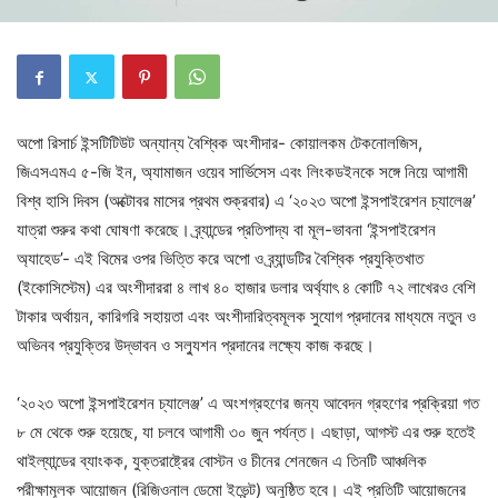
অপো রিসার্চ ইন্সটিটিউট অন্যান্য বৈশ্বিক অংশীদার- কোয়ালকম টেকনোলজিস,
জিএসএমএ ৫-জি ইন, অ্যামাজন ওয়েব সার্ভিসেস এবং লিংকডইনকে সঙ্গে নিয়ে আগামী
বিশ্ব হাসি দিবস (অক্টোবর মাসের প্রথম শুক্রবার) এ ‘২০২৩ অপো ইন্সপাইরেশন চ্যালেঞ্জ’
যাত্রা শুরুর কথা ঘোষণা করেছে। ব্র্যান্ডের প্রতিপাদ্য বা মূল-ভাবনা ‘ইন্সপাইরেশন
অ্যাহেড’- এই থিমের ওপর ভিত্তি করে অপো ও ব্র্যান্ডটির বৈশ্বিক প্রযুক্তিখাত
(ইকোসিস্টেম) এর অংশীদাররা ৪ লাখ ৪০ হাজার ডলার অর্থ্যাৎ ৪ কোটি ৭২ লাখেরও বেশি
টাকার অর্থায়ন, কারিগরি সহায়তা এবং অংশীদারিত্বমূলক সুযোগ প্রদানের মাধ্যমে নতুন ও
অভিনব প্রযুক্তির উদ্ভাবন ও সল্যুশন প্রদানের লক্ষ্যে কাজ করছে।
‘২০২৩ অপো ইন্সপাইরেশন চ্যালেঞ্জ’ এ অংশগ্রহণের জন্য আবেদন গ্রহণের প্রক্রিয়া গত
৮ মে থেকে শুরু হয়েছে, যা চলবে আগামী ৩০ জুন পর্যন্ত। এছাড়া, আগস্ট এর শুরু হতেই
থাইল্যান্ডের ব্যাংকক, যুক্তরাষ্ট্রের বোস্টন ও চীনের শেনজেন এ তিনটি আঞ্চলিক
পরীক্ষামূলক আয়োজন (রিজিওনাল ডেমো ইভেন্ট) অনুষ্ঠিত হবে। এই প্রতিটি আয়োজনের