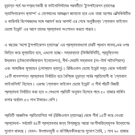
চূড়ান্ত পর্বে অংশগ্রহণকারী বা ফাইনালিস্টদের পরবর্তীতে ‘ইন্সপাইরেশন চ্যালেঞ্জ
অ্যাসিলারেশন ক্যাম্প’ এ যোগদানের আমন্ত্রণ জানানো হবে এবং তারা অপোর এক্সিকিউটিভ
ও কারিগরি বিশেষজ্ঞদের সঙ্গে পরামর্শ করে আগস্ট এর শেষে অনুষ্ঠিতব্য ‘গ্লোবাল ফাইনাল
ডেমো ইভেন্ট’ এর আগে তাদের প্রস্তাবনা সংশোধন করতে পারবে।
এ বছরের ‘অপো ইন্সপাইরেশন চ্যালেঞ্জ’ এর প্রস্তাবনাগুলো চারটি প্রধান মানদণ্ডের ওপর
ভিত্তি করে মূল্যায়িত হবে, এগুলো হচ্ছে- সম্ভাব্যতা (ফিজিবিলিটি), প্রযুক্তিগত
উদ্ভাবন (টেকনোলজিক্যাল ইনোভেশন), দীর্ঘ-মেয়াদি সম্ভাবনা (লং-টার্ম পটেনশিয়াল)
এবং সামাজিক মূল্যায়ন (সোস্যাল ভ্যালু)। রিজিওনাল ডেমো ইভেন্ট সমূহ থেকে সর্বমোট
১৫টি মানসম্পন্ন প্রস্তাবনা নির্বাচিত হবে বৈশ্বিক চূড়ান্ত পর্বের প্রতিযোগী বা ‘গ্লোবাল
ফাইনালিস্ট’ হিসেবে। এরপর ‘গ্লোবাল ফাইনাল ডেমো ইভেন্ট’ এ শীর্ষ পাঁচটি বিজয়ী
প্রস্তাবনা নির্বাচিত করা হবে ও সেগুলো প্রতিটি অনুদান হিসেবে পাবে ৫০ হাজার মার্কিন
ডলার অর্থ্যাৎ ৫৩ লাখ টাকারও বেশি।
প্রতিটি আঞ্চলিক প্রতিযোগিতা পর্ব (রিজিওনাল চ্যালেঞ্জ) থেকে শীর্ষ ১৫টি করে নেওয়া
প্রস্তাবনা- সর্বমোট ৪৫টি প্রস্তাবনার জন্য বিশ্বজুড়ে আরো অংশীদারিত্বমূলক উদ্যোগের
সুযোগ থাকছে। যেমন- উৎপাদনমুখী ও বাণিজ্যিকীকরণের সুযোগ তৈরি, ১ লাখ ৯০ হাজার