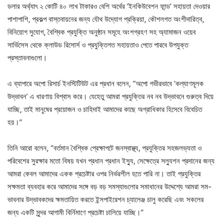
ডলার অর্থ্যাৎ ২ কোটি ৪০ লাখ টাকারও বেশি অর্থের ‘ইনকিউবেশন ফান্ড’ সহায়তা দেওয়ার
পাশাপাশি, প্রকল্প বাস্তবায়নের জন্য যৌথ উদ্যোগ প্রক্রিয়া, কৌশলগত অংশীদারিত্ব,
বিনিয়োগ সুযোগ, বৈশ্বিক প্রযুক্তি অনুষ্ঠান সমূহে অংশগ্রহণ সহ অ্যামাজন ওয়েব
সার্ভিসেস থেকে ক্লাউড রিসোর্স ও প্রযুক্তিগত সহায়তাও পেতে পারবে উপযুক্ত
প্রস্তাবনাগুলো।
এ ব্যাপারে অপো রিসার্চ ইনস্টিটিউট এর প্রধান বলেন, “অপো গভীরভাবে ‘কল্যাণমূলক
উদ্ভাবন’ এ ধারণায় বিশ্বাস করে। যেহেতু আমরা প্রযুক্তির নব নব উদ্ভাবনে গুরুত্ব দিয়ে
যাচ্ছি, তাই মানুষের প্রয়োজন ও চাহিদাই আমাদের কাছে অগ্রাধিকার হিসেবে বিবেচিত
হয়।”
তিনি আরো বলেন, “বর্তমান বৈশ্বিক প্রেক্ষাপটে জনস্বাস্থ্য, প্রযুক্তির সহজলভ্যতা ও
পরিবেশের সুরক্ষার মতো বিষয় যখন প্রধান প্রধান ইস্যু, সেক্ষেত্রে সল্যুশন প্রদানের জন্য
আমরা কেবল আমাদের একক প্রচেষ্টার ওপর নির্ভরশীল হতে পারি না। তাই প্রযুক্তির
সক্ষমতা ব্যবহার করে আমাদের সঙ্গে বড় বড় সমস্যাগুলোর সমাধানের উদ্দেশ্যে আমরা সম-
ভাবনার উদ্ভাবকদের ক্ষমতায়িত করতে ইন্সপাইরেশন চ্যালেঞ্জ চালু করেছি এবং সকলের
জন্য একটি সুন্দর আগামী বির্নিমাণে প্রচেষ্টা চালিয়ে যাচ্ছি।”