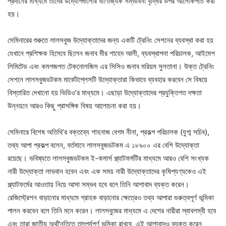
প্রদানের মাধ্যমে তাদের উদ্যোগগুলোর বাণিজ্যিক সম্ভাবনা বৃদ্ধির উপর আলোকপাত করা
হয়।
সেমিনারের শুরুতে লালসবুজ উদ্যোক্তাদের জন্য একটি ট্রেনিং সেশনের ব্যবস্থা করা হয়
যেখানে প্রশিক্ষক হিসেবে ছিলেন জনাব মীর শাহেদ আলী, ব্যবস্থাপনা পরিচালক, আইমেশ
লিমিটেড এবং কমগজগত টেকনোলজিস এর সিসিও জনাব মরিয়ম সুলতানা। উক্ত ট্রেনিং
সেশনে লালসবুজডটকম মার্কেটপ্লেসটি উদ্যোক্তারা কিভাবে ব্যবহার করবেন সে বিষয়ে
বিস্তারিত দেখানো হয় ভিডিও’র মাধ্যমে। এছাড়া উদ্যোক্তাদের প্রযুক্তিগত দক্ষতা
উন্নয়নে আরও কিছু প্রাসঙ্গিক বিষয় আলোচনা করা হয়।
সেমিনারে বিশেষ অতিথি’র বক্তব্যে শাহনাজ বেগম নীনা, প্রকল্প পরিচালক (যুগ্ম সচিব),
তথ্য আপা প্রকল্প বলেন, বর্তমানে লালসবুজডটকম এ ১৮৯০০ এর বেশি উদ্যোক্তা
রয়েছে। ভবিষ্যতে লালসবুজডটকম ই-কমার্স প্ল্যাটফর্মটির মাধ্যমে আরও বেশি সংখ্যক
নারী উদ্যোক্তা লাভবান হবেন এবং এক সময় নারী উদ্যোক্তাদের কৃষিপ্যণ্যকেও এই
প্ল্যাটফর্মের আওতায় নিয়ে আসা সম্ভব হবে বলে তিনি আশাবাদ ব্যক্ত করেন।
রেজিস্ট্রেশন বাড়ানোর মাধ্যমে গ্রাহক বাড়ানোর ক্ষেত্রেও তথ্য আপারা গুরুত্বপূর্ণ ভূমিকা
পালন করবেন বলে তিনি মনে করেন। লালসবুজের মাধ্যমে এ দেশের নারীরা স্বাবলম্বী হবে
এবং তারা জাতীয় অর্থনৈতিতে তাৎপর্যপূর্ণ ভূমিকা রাখবে, এই আশাবাদও ব্যক্ত করেন