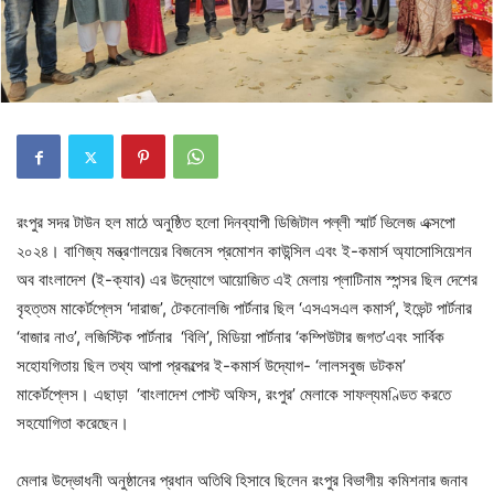
রংপুর সদর টাউন হল মাঠে অনুষ্ঠিত হলো দিনব্যাপী ডিজিটাল পল্লী স্মার্ট ভিলেজ এক্সপো
২০২৪। বাণিজ্য মন্ত্রণালয়ের বিজনেস প্রমোশন কাউন্সিল এবং ই-কমার্স অ্যাসোসিয়েশন
অব বাংলাদেশ (ই-ক্যাব) এর উদ্যোগে আয়োজিত এই মেলায় প্লাটিনাম স্পন্সর ছিল দেশের
বৃহত্তম মাকের্টপ্লেস ‘দারাজ’, টেকনোলজি পার্টনার ছিল ‘এসএসএল কমার্স’, ইভেন্ট পার্টনার
‘বাজার নাও’, লজিস্টিক পার্টনার ‘বিলি’, মিডিয়া পার্টনার ‘কম্পিউটার জগত’এবং সার্বিক
সহোযগিতায় ছিল তথ্য আপা প্রকল্পের ই-কমার্স উদ্যোগ- ‘লালসবুজ ডটকম’
মাকের্টপ্লেস। এছাড়া ‘বাংলাদেশ পোস্ট অফিস, রংপুর’ মেলাকে সাফল্যমণ্ডিত করতে
সহযোগিতা করেছেন।
মেলার উদ্ভোধনী অনুষ্ঠানের প্রধান অতিথি হিসাবে ছিলেন রংপুর বিভাগীয় কমিশনার জনাব