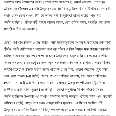
জনগণের মাঝে উপস্থাপন করেন। তথ্য আপা প্রকল্পের ই-কমার্স উদ্যোগ- ‘লালসবুজ
ডটকম’ মাকের্টপ্লেস এর নারী উদ্যোক্তাদের বাহারি পণ্য নিয়ে ছিল ৯ টি স্টল। মেলায় ই-
ক্যাব ওমেন ফোরাম এবং উই এর অনেক নারী উদ্যোক্তা তাদের বাহারি পণ্য নিয়ে
উপস্থিত ছিল। ঐতিহ্যবাহী হাতের কাজের কাপড়, হোম মেইড খাবার, শতরঞ্জি এবং খাদ্য
সামগ্রীও ছিল এই মেলায়।
মেলার পাশাপাশি বিকাল ৩ টায় ‘গ্রামীণ নারী উদ্যোক্তাদের ই-কমার্স সহায়তায় তথ্যআপা’
শীর্ষক একটি সেমিনারেরও আয়োজন করা হয় মহিলা ও শিশু বিষয়ক মন্ত্রণালয়ের অন্তর্গত
জাতীয় মহিলা সংস্থার তথ্য আপা প্রকল্পের উদ্যোগে। উক্ত সেমিনারে প্রধান অতিথির
আসন অলংকৃত করেন রংপুরের জেলা প্রশাসক জনাব মোহাম্মদ মোবাশ্বের হাসান। বিশেষ
অতিথি হিসেবে উপস্থিত ছিলেন জনাব শাহনাজ বেগম নীনা, প্রকল্প পরিচালক (যুগ্ম সচিব),
তথ্য আপা প্রকল্প (২য় পর্যায়), জনাব এস এম নাজিমুল ইসলাম, উপ-প্রকল্প পরিচালক
(প্রশাসন ও অর্থ) এবং জনাব মোঃ লোকমান হোসেন, উপপ্রকল্প পরিচালক (ট্রেনিং ও
মনিটরিং), তথ্য আপা প্রকল্প (২য় পর্যায়)। এছাড়া অনুষ্ঠানের বিশেষ অতিথি হিসাবে
উপস্থিত ছিলেন ই-ক্যাব এর সাধারণ সম্পাদক জনাব আবদুল ওয়াহেদ তমাল এবং সহকারী
কমিশনার (ভূমি), রংপুর সদর জনাব মোছা: ফরিদা সুলতানা। সেমিনারে গ্রামীণ নারী
উদ্যোক্তাদের সার্বিক উন্নয়নে বিভিন্ন পদক্ষেপ গ্রহণ এবং তাদেরকে কারিগরি সহায়তা