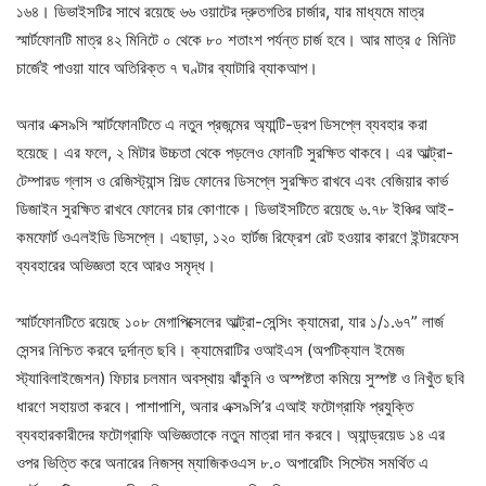
১৬৪। ডিভাইসটির সাথে রয়েছে ৬৬ ওয়াটের দ্রুতগতির চার্জার, যার মাধ্যমে মাত্র
স্মার্টফোনটি মাত্র ৪২ মিনিটে ০ থেকে ৮০ শতাংশ পর্যন্ত চার্জ হবে। আর মাত্র ৫ মিনিট
চার্জেই পাওয়া যাবে অতিরিক্ত ৭ ঘণ্টার ব্যাটারি ব্যাকআপ।
অনার এক্স৯সি স্মার্টফোনটিতে এ নতুন প্রজন্মের অ্যান্টি-ড্রপ ডিসপ্লে ব্যবহার করা
হয়েছে। এর ফলে, ২ মিটার উচ্চতা থেকে পড়লেও ফোনটি সুরক্ষিত থাকবে। এর আল্ট্রা-
টেম্পারড গ্লাস ও রেজিস্ট্যান্স শিল্ড ফোনের ডিসপ্লে সুরক্ষিত রাখবে এবং বেজিয়ার কার্ভ
ডিজাইন সুরক্ষিত রাখবে ফোনের চার কোণাকে। ডিভাইসটিতে রয়েছে ৬.৭৮ ইঞ্চির আই-
কমফোর্ট ওএলইডি ডিসপ্লে। এছাড়া, ১২০ হার্টজ রিফ্রেশ রেট হওয়ার কারণে ইন্টারফেস
ব্যবহারের অভিজ্ঞতা হবে আরও সমৃদ্ধ।
স্মার্টফোনটিতে রয়েছে ১০৮ মেগাপিক্সেলের আল্ট্রা-সেন্সিং ক্যামেরা, যার ১/১.৬৭” লার্জ
সেন্সর নিশ্চিত করবে দুর্দান্ত ছবি। ক্যামেরাটির ওআইএস (অপটিক্যাল ইমেজ
স্ট্যাবিলাইজেশন) ফিচার চলমান অবস্থায় ঝাঁকুনি ও অস্পষ্টতা কমিয়ে সুস্পষ্ট ও নিখুঁত ছবি
ধারণে সহায়তা করবে। পাশাপাশি, অনার এক্স৯সি’র এআই ফটোগ্রাফি প্রযুক্তি
ব্যবহারকারীদের ফটোগ্রাফি অভিজ্ঞতাকে নতুন মাত্রা দান করবে। অ্যান্ড্রয়েড ১৪ এর
ওপর ভিত্তি করে অনারের নিজস্ব ম্যাজিকওএস ৮.০ অপারেটিং সিস্টেম সমর্থিত এ