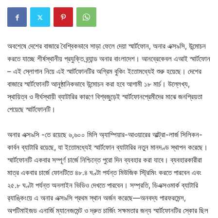
অবশেষে দেশের বাজারে বৈশ্বিকভাবে সাড়া ফেলে দেয়া স্মার্টফোন, অনার এক্স৯সি, উন্মোচন
করতে যাচ্ছে শীর্ষস্থানীয় প্রযুক্তি ব্র্যান্ড অনার বাংলাদেশ। আনব্রেকেবল এআই স্মার্টফোন
– এই স্লোগান নিয়ে এই স্মার্টফোনটির অগ্রিম বুকিং ইতোমধ্যেই শুরু হয়েছে। দেশের
বাজারে স্মার্টফোনটি আনুষ্ঠানিকভাবে উন্মোচন করা হবে আগামী ১৮ মার্চ। উল্লেখ্য,
স্থায়িত্ব ও দীর্ঘস্থায়ী ব্যাটারির কারণে বিশ্বজুড়েই স্মার্টফোনপ্রেমীদের মাঝে জনপ্রিয়তা
পেয়েছে স্মার্টফোনটি।
অনার এক্স৯সি -তে রয়েছে ৬,৬০০ মিলি অ্যাম্পিয়ার-আওয়ারের আল্ট্রা-লার্জ সিলিকন-
কার্বন ব্যাটারি রয়েছে, যা ইতোমধ্যেই স্মার্টফোন ব্যাটারির নতুন মানদণ্ড স্থাপন করেছে।
স্মার্টফোনটি একবার সম্পূর্ণ চার্জে নিশ্চিন্তে পুরো দিন ব্যবহার করা যাবে। ব্যবহারকারীরা
মাত্র একবার চার্জে ফোনটিতে ৪৮.৪ ঘণ্টা পর্যন্ত মিউজিক স্ট্রিমিং করতে পারবেন এবং
২৫.৮ ঘণ্টা পর্যন্ত অনলাইন ভিডিও দেখতে পারবেন। সম্প্রতি, ডিএক্সওমার্ক ব্যাটারি
র‍্যাঙ্কিংয়ে এ অনার এক্স৯সি প্রথম স্থান অর্জন করেছে—অনবদ্য পারফরমেন্স,
অপটিমাইজড এনার্জি ম্যানেজমেন্ট ও দ্রুত চার্জিং সক্ষমতার জন্য স্মার্টফোনটির স্কোর ছিল