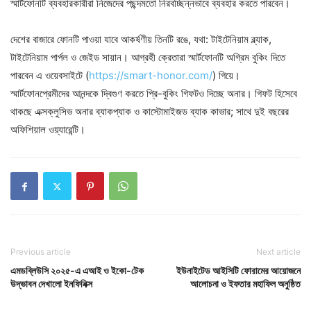
স্মার্টফোনটি ব্যবহারকারীরা নিজেদের পছন্দমতো নিরবচ্ছিন্নভাবে ব্যবহার করতে পারবেন।
দেশের বাজারে ফোনটি পাওয়া যাবে আকর্ষণীয় তিনটি রঙে, যথা: টাইটেনিয়াম ব্ল্যাক,
টাইটেনিয়াম পার্পল ও জেইড সায়ান। আগ্রহী ক্রেতারা স্মার্টফোনটি অগ্রিম বুকিং দিতে
পারবেন এ ওয়েবসাইটে (
https://smart-honor.com/
) গিয়ে।
স্মার্টফোনপ্রেমীদের আনন্দকে দ্বিগুণ করতে প্রি-বুকিং গিফটও দিচ্ছে অনার। গিফট হিসেবে
থাকছে এক্সক্লুসিভ অনার ব্যাকপ্যাক ও কাস্টোমাইজড ব্যাক কাভার; সাথে দুই বছরের
অফিশিয়াল ওয়্যারেন্টি।
Previous article
Next article
এমডব্লিউসি ২০২৫-এ এআই ও ইকো-টেক
ইউনাইটেড আইসিটি ফোরামের আয়োজনে
উদ্ভাবন দেখালো ইনফিনিক্স
আলোচনা ও ইফতার মহাফিল অনুষ্ঠিত