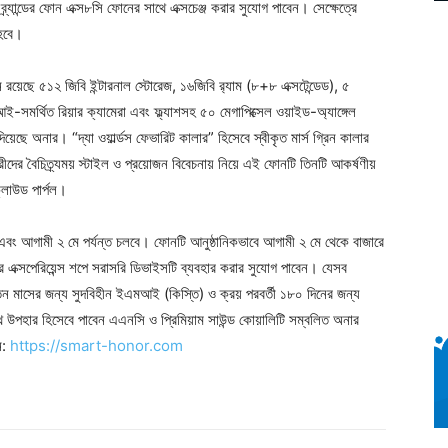
র্যান্ডের ফোন এক্স৮সি ফোনের সাথে এক্সচেঞ্জ করার সুযোগ পাবেন। সেক্ষেত্রে
 হবে।
নে রয়েছে ৫১২ জিবি ইন্টারনাল স্টোরেজ, ১৬জিবি র‌্যাম (৮+৮ এক্সটেন্ডেড), ৫
ই-সমর্থিত রিয়ার ক্যামেরা এবং ফ্ল্যাশসহ ৫০ মেগাপিক্সেল ওয়াইড-অ্যাঙ্গেল
ছে অনার। “দ্যা ওয়ার্ল্ডস ফেভারিট কালার” হিসেবে স্বীকৃত মার্স গ্রিন কালার
র বৈচিত্র্যময় স্টাইল ও প্রয়োজন বিবেচনায় নিয়ে এই ফোনটি তিনটি আকর্ষণীয়
্লাউড পার্পল।
এবং আগামী ২ মে পর্যন্ত চলবে। ফোনটি আনুষ্ঠানিকভাবে আগামী ২ মে থেকে বাজারে
ারের এক্সপেরিয়েন্স শপে সরাসরি ডিভাইসটি ব্যবহার করার সুযোগ পাবেন। যেসব
 তিন মাসের জন্য সুদবিহীন ইএমআই (কিস্তি) ও ক্রয় পরবর্তী ১৮০ দিনের জন্য
থে উপহার হিসেবে পাবেন এএনসি ও প্রিমিয়াম সাউন্ড কোয়ালিটি সম্বলিত অনার
ন:
https://smart-honor.com