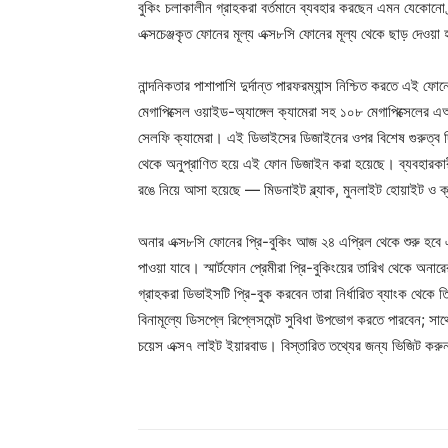
বুকিং চলাকালীন গ্রাহকরা বর্তমানে ব্যবহার করছেন এমন যেকোনো ব্
এক্সচেঞ্জকৃত ফোনের মূল্য এক্স৮সি ফোনের মূল্য থেকে ছাড় দেওয়া
নান্দনিকতার পাশাপাশি দুর্দান্ত পারফরম্যান্স নিশ্চিত করতে এই ফো
মেগাপিক্সেল ওয়াইড-অ্যাঙ্গেল ক্যামেরা সহ ১০৮ মেগাপিক্সেলের এআ
সেলফি ক্যামেরা। এই ডিভাইসের ডিজাইনের ওপর বিশেষ গুরুত্ব দিয়ে
থেকে অনুপ্রাণিত হয়ে এই ফোন ডিজাইন করা হয়েছে। ব্যবহারকারীদে
রঙে নিয়ে আসা হয়েছে — মিডনাইট ব্ল্যাক, মুনলাইট হোয়াইট ও ক
অনার এক্স৮সি ফোনের প্রি-বুকিং আজ ২৪ এপ্রিল থেকে শুরু হবে 
পাওয়া যাবে। স্মার্টফোন প্রেমীরা প্রি-বুকিংয়ের তারিখ থেকে অন
গ্রাহকরা ডিভাইসটি প্রি-বুক করবেন তারা নির্ধারিত ব্যাংক থেকে
বিনামূল্যে ডিসপ্লে রিপ্লেসমেন্ট সুবিধা উপভোগ করতে পারবেন; সা
চয়েস এক্স৭ লাইট ইয়ারবাড। বিস্তারিত তথ্যের জন্য ভিজিট করু