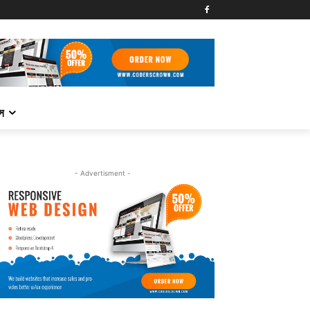
্স
- Advertisment -