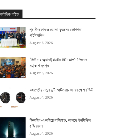
সর্বাাধিক পঠিত
গ্রামীণফোন ও ডেকো ফুডসের কৌশগত
পার্টনারশিপ
August 6, 2026
‘ফিউচার অ্যাস্ট্রোনটস মিট-আপ’: শিশুদের
মহাকাশ স্বপ্ন
August 6, 2026
কসপেটের নতুন দুটি স্মার্টওয়াচ আনল মোশন ভিউ
August 4, 2026
ডিজাইন-এআইয়ে বাজিমাত, আসছে ইনফিনিক্স
৫জি ফোন
August 4, 2026