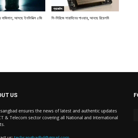
গ্যাজেটস
বাজিমাত, আসছে ইনফিনিক্স ৫জি
সি-সিরিজে সারাদিনের পাওয়ার, আনছে রিয়েলমি
OUT US
F
sangbad ensures the news of latest and authentic updates
CT & Telecom sector covering all National and International
ts.
act us:
techsangbadbd@gmail.com