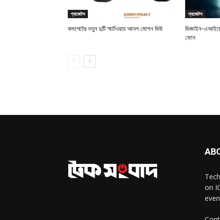
গ্যাজেটস
গ্যাজেটস
কসপেটের নতুন দুটি স্মার্টওয়াচ আনল মোশন ভিউ
ডিজাইন-এআইয়ে 
ফোন
AB
Tech
on I
even
Cont