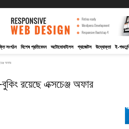
ুক্তি সংগঠন
বিশেষ প্রতিবেদন
অটোমোবাইলস
গ্যাজেটস
উদ্যোক্তা
ই-গভর্নেন
চেঞ্জ অফার
বুকিং রয়েছে এক্সচেঞ্জ অফার