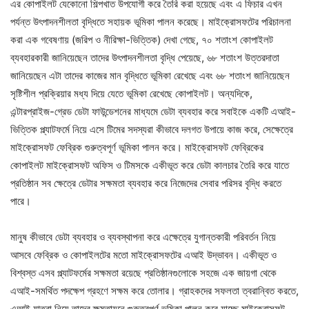
এর কোপাইলট যেকোনো শিল্পখাত উপযোগী করে তৈরি করা হয়েছে এবং এ ফিচার এখন
পর্যন্ত উৎপাদনশীলতা বৃদ্ধিতে সহায়ক ভূমিকা পালন করেছে। মাইক্রোসফটের পরিচালনা
করা এক গবেষণায় (জরিপ ও নীরিক্ষা-ভিত্তিক) দেখা গেছে, ৭০ শতাংশ কোপাইলট
ব্যবহারকারী জানিয়েছেন তাদের উৎপাদনশীলতা বৃদ্ধি পেয়েছে, ৬৮ শতাংশ উত্তরদাতা
জানিয়েছেন এটা তাদের কাজের মান বৃদ্ধিতে ভূমিকা রেখেছে এবং ৬৮ শতাংশ জানিয়েছেন
সৃষ্টিশীল প্রক্রিয়ার মধ্য দিয়ে যেতে ভূমিকা রেখেছে কোপাইলট। অন্যদিকে,
এন্টারপ্রাইজ-গ্রেড ডেটা ফাউন্ডেশনের মাধ্যমে ডেটা ব্যবহার করে সবাইকে একটি এআই-
ভিত্তিক প্ল্যাটফর্মে নিয়ে এসে টিমের সদস্যরা কীভাবে দলগত উপায়ে কাজ করে, সেক্ষেত্রে
মাইক্রোসফট ফেব্রিক গুরুত্বপূর্ণ ভূমিকা পালন করে। মাইক্রোসফট ফেব্রিকের
কোপাইলট মাইক্রোসফট অফিস ও টিমসকে একীভূত করে ডেটা কালচার তৈরি করে যাতে
প্রতিষ্ঠান সব ক্ষেত্রে ডেটার সক্ষমতা ব্যবহার করে নিজেদের সেবার পরিসর বৃদ্ধি করতে
পারে।
মানুষ কীভাবে ডেটা ব্যবহার ও ব্যবস্থাপনা করে এক্ষেত্রে যুগান্তকারী পরিবর্তন নিয়ে
আসবে ফেব্রিক ও কোপাইলটের মতো মাইক্রোসফটের এআই উদ্ভাবন। একীভূত ও
বিশ্বস্ত এসব প্ল্যাটফর্মের সক্ষমতা রয়েছে প্রতিষ্ঠানগুলোকে সহজে এক জায়গা থেকে
এআই-সমর্থিত পদক্ষেপ গ্রহণে সক্ষম করে তোলার। গ্রাহকদের সফলতা ত্বরান্বিত করতে,
এআই যাত্রা নিয়ে তাদের ক্ষমতায়নে গুরুত্বপূর্ণ ভূমিকা পালন করে যাচ্ছে মাইক্রোসফট