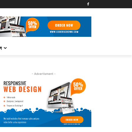
্স
- Advertisment -