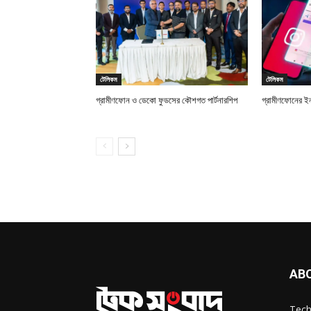
টেলিকম
টেলিকম
গ্রামীণফোন ও ডেকো ফুডসের কৌশগত পার্টনারশিপ
গ্রামীণফোনের ইন
AB
Tech