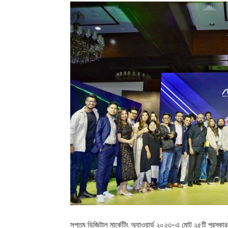
সপ্তম ডিজিটাল মার্কেটিং অ্যাওয়ার্ড ২০২৩-এ মোট ২৫টি পুরস্কা