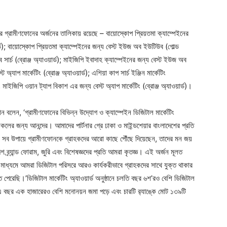
েত্রে গ্রামীণফোনের অর্জনের তালিকায় রয়েছে – বায়োস্কোপ প্রিয়তমা ক্যাম্পেইনের
য়ার্ড); বায়োস্কোপ প্রিয়তমা ক্যাম্পেইনের জন্য বেস্ট ইউজ অব ইউটিউব (গোল্ড
 অব সার্চ (ব্রোঞ্জ অ্যাওয়ার্ড); মাইজিপি ইবাদাহ ক্যাম্পেইনের জন্য বেস্ট ইউজ অব
অ্যাপ মার্কেটিং (ব্রোঞ্জ অ্যাওয়ার্ড); এশিয়া কাপ সার্চ ইঞ্জিন মার্কেটিং
মাইজিপি ওয়ান ট্যাপ বিকাশ এর জন্য বেস্ট অ্যাপ মার্কেটিং (ব্রোঞ্জ অ্যাওয়ার্ড)।
ান বলেন, ‘গ্রামীণফোনের বিভিন্ন উদ্যোগ ও ক্যাম্পেইন ডিজিটাল মার্কেটিং
কলের জন্য আনন্দের। আমাদের পার্টনার গ্রে ঢাকা ও মাইন্ডশেয়ার বাংলাদেশের প্রতি
রা সব উপায়ে গ্রামীণফোনকে গ্রাহকদের আরো কাছে পৌঁছে দিয়েছেন, তাদের মন জয়
 ব্র্যান্ড ফোরাম, জুরি এবং বিশেষজ্ঞদের প্রতি আমরা কৃতজ্ঞ। এই অর্জন মূলত
র মাধ্যমে আমরা ডিজিটাল পরিসরে আরও কার্যকরীভাবে গ্রাহকদের সাথে যুক্ত থাকার
করতে পেরেছি।’ডিজিটাল মার্কেটিং অ্যাওয়ার্ড অনুষ্ঠানে চলতি বছর ৬শ’রও বেশি ডিজিটাল
 এ বছর এক হাজারেরও বেশি মনোনয়ন জমা পড়ে এবং চারটি র‍্যাঙ্কে মোট ১৩৯টি