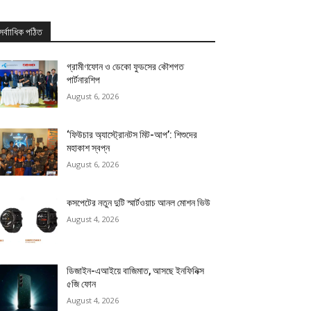
সর্বাাধিক পঠিত
গ্রামীণফোন ও ডেকো ফুডসের কৌশগত
পার্টনারশিপ
August 6, 2026
‘ফিউচার অ্যাস্ট্রোনটস মিট-আপ’: শিশুদের
মহাকাশ স্বপ্ন
August 6, 2026
কসপেটের নতুন দুটি স্মার্টওয়াচ আনল মোশন ভিউ
August 4, 2026
ডিজাইন-এআইয়ে বাজিমাত, আসছে ইনফিনিক্স
৫জি ফোন
August 4, 2026