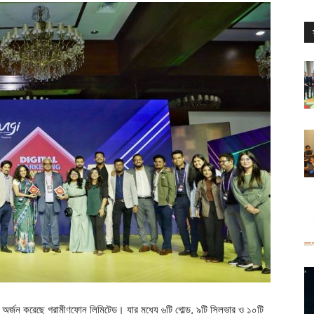
র অর্জন করেছে গ্রামীণফোন লিমিটেড। যার মধ্যে ৬টি গোল্ড, ৯টি সিলভার ও ১০টি