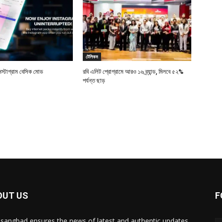
টেলিকম
স্টাগ্রাম বেসিক মোড
রবি এলিট প্রোগ্রামে আরও ১৬ ব্র্যান্ড, মিলবে ৫২%
পর্যন্ত ছাড়
OUT US
F
sangbad ensures the news of latest and authentic updates