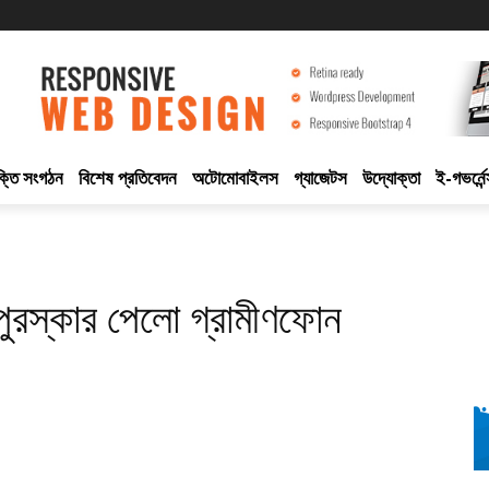
ুক্তি সংগঠন
বিশেষ প্রতিবেদন
অটোমোবাইলস
গ্যাজেটস
উদ্যোক্তা
ই-গভর্নেন
ি পুরস্কার পেলো গ্রামীণফোন