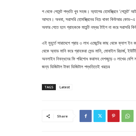
প থেকে পেমেন্ট পদ্ধতি খুব সহজ। অ্যাপের হোমস্ক্রিনে ‘পেমেন্ট
আসবে। অথবা, সরাসরি হোমস্ক্রিনের নিচে থাকা কিউআর কোড-এ ট
অফার পেতে হলে গ্রাহককে মার্চেন্ট নম্বর টাইপ না করে সরাসরি 
এই মুহূর্তে সারাদেশে প্রায় ৩ লাখ এজেন্টের কাছ থেকে ক্যাশ ইন ক
থেকে অ্যাড মানি করে গ্রাহকরা সেন্ড মানি, মোবাইল রিচার্জ, ইউ
অনলাইন নিবন্ধনের ফি পরিশোধ করাসহ দেশজুড়ে ৩ লাখের বেশি মার্চ
জন্য ডিজিটাল টাকা ডিজিটাল পদ্ধতিতেই খরচের
TAGS
Latest
Share