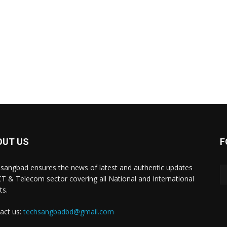
OUT US
F
sangbad ensures the news of latest and authentic updates
CT & Telecom sector covering all National and International
ts.
act us:
techsangbadbd@gmail.com