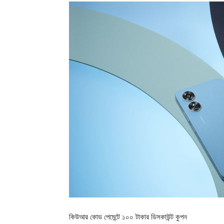
কিউআর কোড পেমেন্টে ১০০ টাকার ডিসকাউন্ট কুপন