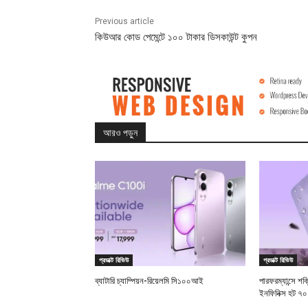
Previous article
কিউআর কোড পেমেন্টে ১০০ টাকার ডিসকাউন্ট কুপন
আরও পড়ুন
প্রডাক্ট রিভিউ
প্রডাক্ট রিভিউ
ব্যাটারি চ্যাম্পিয়ন-রিয়েলমি সি১০০আই
পারফরম্যান্সে শক
ইনফিনিক্স হট ৭০