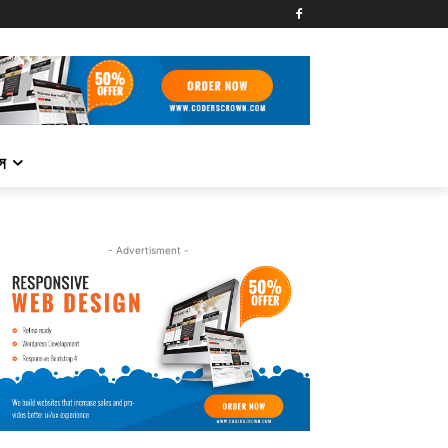
্স
- Advertisment -