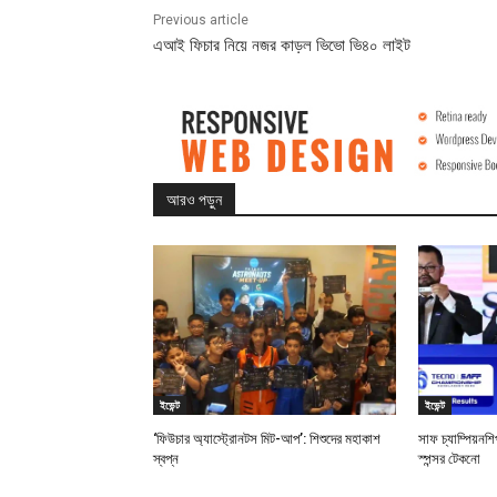
Previous article
এআই ফিচার নিয়ে নজর কাড়ল ভিভো ভি৪০ লাইট
আরও পড়ুন
ইভেন্ট
ইভেন্ট
‘ফিউচার অ্যাস্ট্রোনটস মিট-আপ’: শিশুদের মহাকাশ
সাফ চ্যাম্পিয়ন
স্বপ্ন
স্পন্সর টেকনো