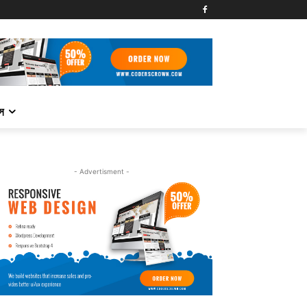
্স
- Advertisment -