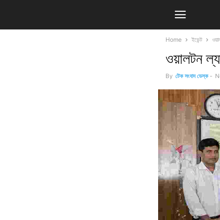
Home
ইভেন্ট
ওয়
ওয়ালটন ল্
By
টেক সংবাদ ডেস্ক
-
N