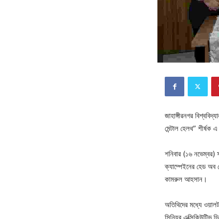
জাহাঙ্গীরনগর বিশ্ববিদ্
মেন্টাল হেলথ” শীর্ষক
শনিবার (১৬ নভেম্বর) স
ক্যাম্পেইনের হেড অব প
কামরুল আহসান।
অতিথিদের মধ্যে ওয়ালট
সিনিয়র এক্সিকিউটিভ 