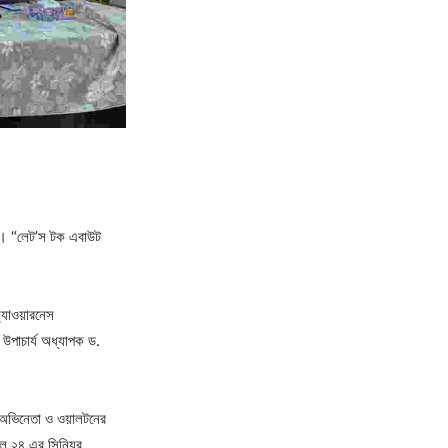
়েছে। “লেট’স টক এবাউট
্যাওয়ারনেস
 উপাচার্য অধ্যাপক ড.
া অভিনেতা ও ওয়ালটনের
েল ২৪ এর সিনিয়র