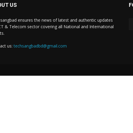
OUT US
F
sangbad ensures the news of latest and authentic updates
CT & Telecom sector covering all National and International
ts.
act us:
techsangbadbd@gmail.com