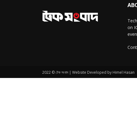
AB
Tech
on I
even
Cont
2022 © টেক সংবাদ | Website Developed by Himel Hasan