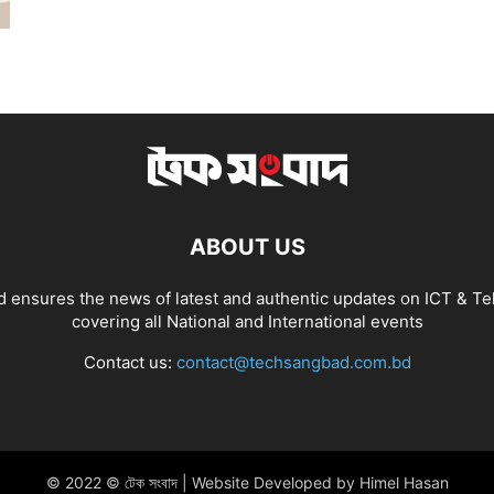
ABOUT US
 ensures the news of latest and authentic updates on ICT & Te
covering all National and International events
Contact us:
contact@techsangbad.com.bd
© 2022 © টেক সংবাদ | Website Developed by Himel Hasan