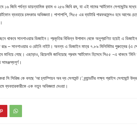
ে ১৬ জিবি পর্যন্ত ডায়ন্যামিক র‍্যাম ও ২৫৬ জিবি রম, যা এই দামের স্মার্টফোন সেগমেন্টের মধ্
 স্মার্টফোন ব্যবহারে চমৎকার অভিজ্ঞতা। পাশাপাশি, সি৫৫ এর ব্যাটারি পারফরমেন্সও হবে আগের চ
ং।
ছনে থাকবে সানশাওয়ার ডিজাইন। প্রকৃতির বিভিন্ন উপাদান থেকে অনুপ্রাণিত হয়েই এ ডিজাই
টি রঙে – সানশাওয়ার ও রেইনি নাইট। অনন্য এ ডিজাইন মাত্র ৭.৮৯ মিলিমিটার পুরুত্বের (এ সে
 মানিয়ে গেছে। এছাড়াও, রিয়েলমি জানিয়েছে প্রথম স্মার্টফোন হিসেবে সি৫৫ -এ থাকবে ‘মিনি
 সামঞ্জস্যপূর্ণ।
 সি সিরিজ কে বলছে ‘আ চ্যাম্পিয়ন অব দ্য সেগমেন্ট।’ ব্র্যান্ডটির লক্ষ্য প্রাইস সেগমেন্টে উদ্ভা
্যমে ব্যবহারকারীকে এক নতুন অভিজ্ঞতা দেওয়া।