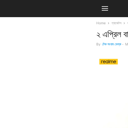
Home
গ্যাজেটস
২ এপ্রিল ব
By
টেক সংবাদ ডেস্ক
-
M