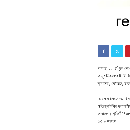
আসছে ০২ এপ্রিল দেশের ব
আনুষ্ঠানিকভাবে সি সি
ক্যামেরা, স্টোরেজ, চার
রিয়েলমি সি৫৫ -এ থাকব
মাইক্রোমিটার ফ্লাগশি
হয়েছিল। পূর্ববর্তী স
৫৩.৮ শতাংশ।