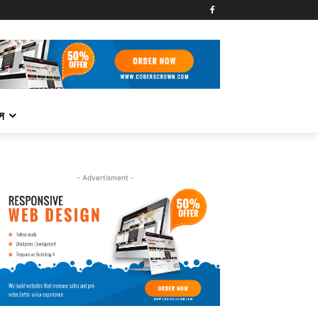
্স
- Advertisment -