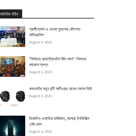
সর্বাাধিক পঠিত
গ্রামীণফোন ও ডেকো ফুডসের কৌশগত
পার্টনারশিপ
August 6, 2026
‘ফিউচার অ্যাস্ট্রোনটস মিট-আপ’: শিশুদের
মহাকাশ স্বপ্ন
August 6, 2026
কসপেটের নতুন দুটি স্মার্টওয়াচ আনল মোশন ভিউ
August 4, 2026
ডিজাইন-এআইয়ে বাজিমাত, আসছে ইনফিনিক্স
৫জি ফোন
August 4, 2026