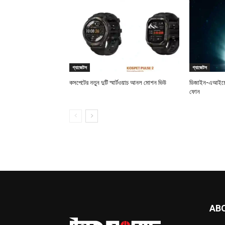
গ্যাজেটস
গ্যাজেটস
কসপেটের নতুন দুটি স্মার্টওয়াচ আনল মোশন ভিউ
ডিজাইন-এআইয়ে 
ফোন
AB