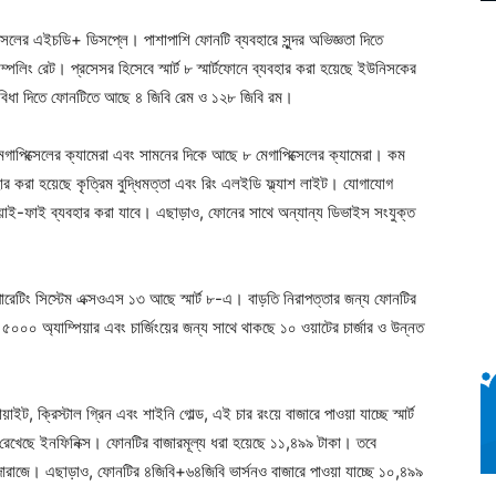
্সেলের এইচডি+ ডিসপ্লে। পাশাপাশি ফোনটি ব্যবহারে সুন্দর অভিজ্ঞতা দিতে
পলিং রেট। প্রসেসর হিসেবে স্মার্ট ৮ স্মার্টফোনে ব্যবহার করা হয়েছে ইউনিসকের
র সুবিধা দিতে ফোনটিতে আছে ৪ জিবি রেম ও ১২৮ জিবি রম।
গাপিক্সেলের ক্যামেরা এবং সামনের দিকে আছে ৮ মেগাপিক্সেলের ক্যামেরা। কম
 করা হয়েছে কৃত্রিম বুদ্ধিমত্তা এবং রিং এলইডি ফ্ল্যাশ লাইট। যোগাযোগ
ওয়াই-ফাই ব্যবহার করা যাবে। এছাড়াও, ফোনের সাথে অন্যান্য ডিভাইস সংযুক্ত
ারেটিং সিস্টেম এক্সওএস ১৩ আছে স্মার্ট ৮-এ। বাড়তি নিরাপত্তার জন্য ফোনটির
মতা ৫০০০ অ্যাম্পিয়ার এবং চার্জিংয়ের জন্য সাথে থাকছে ১০ ওয়াটের চার্জার ও উন্নত
য়াইট, ক্রিস্টাল গ্রিন এবং শাইনি গোল্ড, এই চার রংয়ে বাজারে পাওয়া যাচ্ছে স্মার্ট
রেখেছে ইনফিনিক্স। ফোনটির বাজারমূল্য ধরা হয়েছে ১১,৪৯৯ টাকা। তবে
াবে দারাজে। এছাড়াও, ফোনটির ৪জিবি+৬৪জিবি ভার্সনও বাজারে পাওয়া যাচ্ছে ১০,৪৯৯