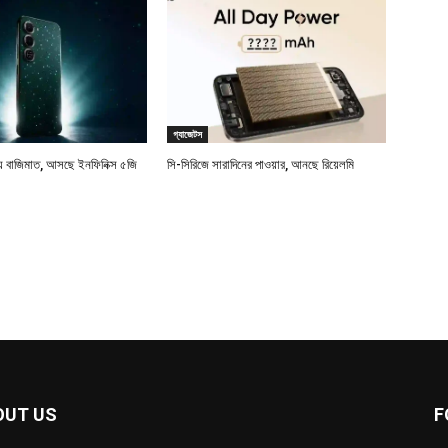
গ্যাজেটস
বাজিমাত, আসছে ইনফিনিক্স ৫জি
সি-সিরিজে সারাদিনের পাওয়ার, আনছে রিয়েলমি
OUT US
F