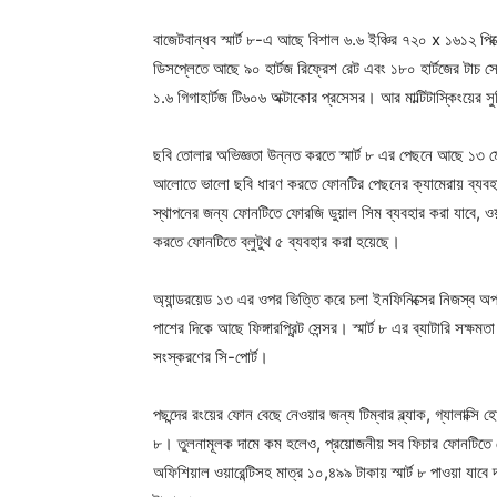
বাজেটবান্ধব স্মার্ট ৮-এ আছে বিশাল ৬.৬ ইঞ্চির ৭২০ x ১৬১২ পিক
ডিসপ্লেতে আছে ৯০ হার্টজ রিফ্রেশ রেট এবং ১৮০ হার্টজের টাচ সেম্
১.৬ গিগাহার্টজ টি৬০৬ অক্টাকোর প্রসেসর। আর মাল্টিটাস্কিংয়ে
ছবি তোলার অভিজ্ঞতা উন্নত করতে স্মার্ট ৮ এর পেছনে আছে ১৩ মে
আলোতে ভালো ছবি ধারণ করতে ফোনটির পেছনের ক্যামেরায় ব্যবহার
স্থাপনের জন্য ফোনটিতে ফোরজি ডুয়াল সিম ব্যবহার করা যাবে, 
করতে ফোনটিতে ব্লুটুথ ৫ ব্যবহার করা হয়েছে।
অ্যান্ডরয়েড ১৩ এর ওপর ভিত্তি করে চলা ইনফিনিক্সের নিজস্ব অপ
পাশের দিকে আছে ফিঙ্গারপ্রিন্ট সেন্সর। স্মার্ট ৮ এর ব্যাটারি সক্ষ
সংস্করণের সি-পোর্ট।
পছন্দের রংয়ের ফোন বেছে নেওয়ার জন্য টিম্বার ব্ল্যাক, গ্যালাক্সি হো
৮। তুলনামূলক দামে কম হলেও, প্রয়োজনীয় সব ফিচার ফোনটিতে 
অফিশিয়াল ওয়ারেন্টিসহ মাত্র ১০,৪৯৯ টাকায় স্মার্ট ৮ পাওয়া য