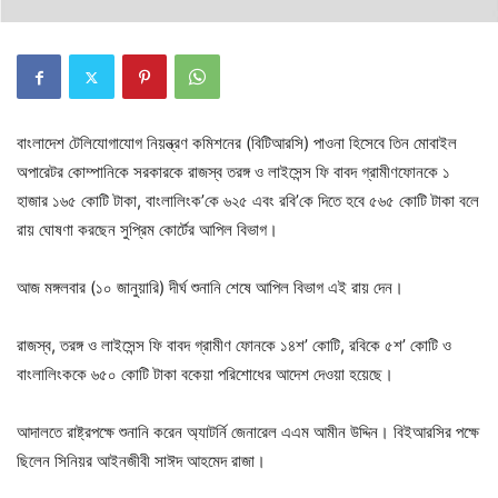
বাংলাদেশ টেলিযোগাযোগ নিয়ন্ত্রণ কমিশনের (বিটিআরসি) পাওনা হিসেবে তিন মোবাইল
অপারেটর কোম্পানিকে সরকারকে রাজস্ব তরঙ্গ ও লাইসেন্স ফি বাবদ গ্রামীণফোনকে ১
হাজার ১৬৫ কোটি টাকা, বাংলালিংক’কে ৬২৫ এবং রবি’কে দিতে হবে ৫৬৫ কোটি টাকা বলে
রায় ঘোষণা করছেন সুপ্রিম কোর্টের আপিল বিভাগ।
আজ মঙ্গলবার (১০ জানুয়ারি) দীর্ঘ শুনানি শেষে আপিল বিভাগ এই রায় দেন।
রাজস্ব, তরঙ্গ ও লাইসেন্স ফি বাবদ গ্রামীণ ফোনকে ১৪শ’ কোটি, রবিকে ৫শ’ কোটি ও
বাংলালিংককে ৬৫০ কোটি টাকা বকেয়া পরিশোধের আদেশ দেওয়া হয়েছে।
আদালতে রাষ্ট্রপক্ষে শুনানি করেন অ্যাটর্নি জেনারেল এএম আমীন উদ্দিন। বিইআরসির পক্ষে
ছিলেন সিনিয়র আইনজীবী সাঈদ আহমেদ রাজা।