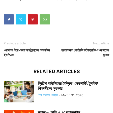
Previous article
Next article
ওয়ালটন নিয়ে এলো আর্ক ব্র্যান্ডের অনলাইন
প্রফেশনাল পোর্ট্রেট ফটোগ্রাফি এখন হাতের
ইউপিএস
মুঠোয়
RELATED ARTICLES
ব্রিটিশ কাউন্সিলের বৈশ্বিক ‘সেফগার্ডিং টুলকিট’
শিক্ষার্থীদের সুরক্ষায়
টেক সংবাদ ডেস্ক
-
March 31, 2026
দারাজ – ‘লাকি ৭.৭’ ক্যাম্পেইন