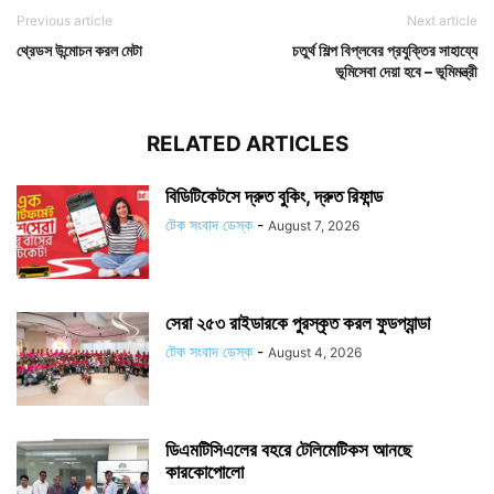
Previous article
Next article
থ্রেডস উন্মোচন করল মেটা
চতুর্থ শিল্প বিপ্লবের প্রযুক্তির সাহায্যে
ভূমিসেবা দেয়া হবে – ভূমিমন্ত্রী
RELATED ARTICLES
বিডিটিকেটসে দ্রুত বুকিং, দ্রুত রিফান্ড
টেক সংবাদ ডেস্ক
-
August 7, 2026
সেরা ২৫৩ রাইডারকে পুরস্কৃত করল ফুডপ্যান্ডা
টেক সংবাদ ডেস্ক
-
August 4, 2026
ডিএমটিসিএলের বহরে টেলিমেটিকস আনছে
কারকোপোলো