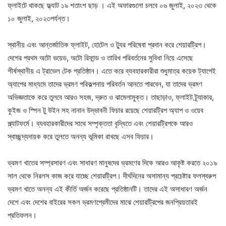
ফ্লাইটে থাকছে ফ্ল্যাট ১৯ শতাংশ ছাড় । এই অফারগুলো চলবে ০৬ জুলাই, ২০২৩ থেকে
১০ জুলাই, ২০২৩পর্যন্ত।
স্থানীয় এবং আন্তর্জাতিক ফ্লাইট, হোটেল ও ট্যুর পরিষেবা প্রদান করে শেয়ারট্রিপ।
দেশের প্রথম অটো ভয়েড, অটো রিফান্ড ও তারিখ পরিবর্তনের সুবিধা নিয়ে এসেছে
শীর্ষস্থানীয় এ ট্রাভেল টেক প্রতিষ্ঠান। এতে করে ব্যবহারকারীরা শুধুমাত্র কয়েক ট্যাপেই
অ্যাপের মাধ্যমে তাদের ভ্রমণ পরিকল্পনায় পরিবর্তন আনতে পারবেন, যা তাদের ভ্রমণ
অভিজ্ঞতাকে করে তুলবে আরও সহজ, দ্রুত ও ঝামেলামুক্ত। তাছাড়াও, ফ্লাইট ট্র্যাকার,
কুইজ ও স্পিন টু উইন সহ নানান উদ্ভাবনী ফিচার রয়েছে শেয়ারট্রিপ অ্যাপ ও ওয়েব
প্ল্যাটফর্মে। ব্যবহারকারীদের সাথে সম্পৃক্ততা বৃদ্ধিতে এবং শেয়ারট্রিপকে আরও
স্বাচ্ছন্দ্যদায়ক করে তুলতে অনন্য ভূমিকা রাখছে এসব ফিচার।
ভ্রমণ খাতের সম্প্রসারণ এবং সাধারণ মানুষদের ভ্রমণের দিকে আরও আকৃষ্ট করতে ২০১৯
সাল থেকে নিরলস কাজ করে যাচ্ছে শেয়ারট্রিপ। দীর্ঘদিনের অসামান্য প্রচেষ্টার ফলস্বরুপ
ভ্রমণ খাতে অনন্য এই কীর্তি অর্জন করেছে প্রতিষ্ঠানটি। তাদের এই অসাধারণ অর্জন
দেশে এবং দেশের বাইরের সকল ভ্রমণপ্রেমীদের মাঝে শেয়ারট্রিপের জনপ্রিয়তারই
প্রতিফলন।