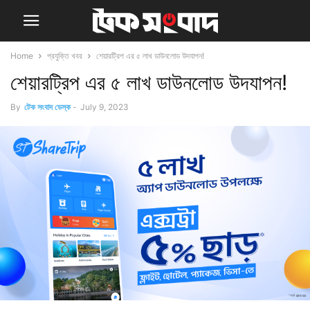
Home
প্রযুক্তি খবর
শেয়ারট্রিপ এর ৫ লাখ ডাউনলোড উদযাপন!
শেয়ারট্রিপ এর ৫ লাখ ডাউনলোড উদযাপন!
By
টেক সংবাদ ডেস্ক
-
July 9, 2023