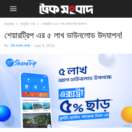
Home
প্রযুক্তি খবর
শেয়ারট্রিপ এর ৫ লাখ ডাউনলোড উদযাপন!
শেয়ারট্রিপ এর ৫ লাখ ডাউনলোড উদযাপন!
By
টেক সংবাদ ডেস্ক
-
July 9, 2023