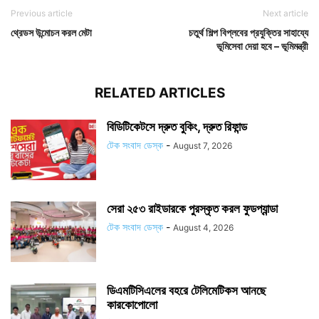
Previous article
Next article
থ্রেডস উন্মোচন করল মেটা
চতুর্থ শিল্প বিপ্লবের প্রযুক্তির সাহায্যে
ভূমিসেবা দেয়া হবে – ভূমিমন্ত্রী
RELATED ARTICLES
বিডিটিকেটসে দ্রুত বুকিং, দ্রুত রিফান্ড
টেক সংবাদ ডেস্ক
-
August 7, 2026
সেরা ২৫৩ রাইডারকে পুরস্কৃত করল ফুডপ্যান্ডা
টেক সংবাদ ডেস্ক
-
August 4, 2026
ডিএমটিসিএলের বহরে টেলিমেটিকস আনছে
কারকোপোলো