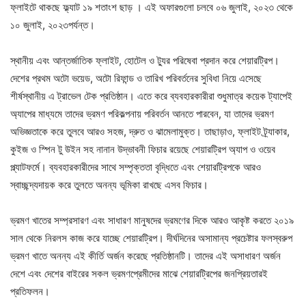
ফ্লাইটে থাকছে ফ্ল্যাট ১৯ শতাংশ ছাড় । এই অফারগুলো চলবে ০৬ জুলাই, ২০২৩ থেকে
১০ জুলাই, ২০২৩পর্যন্ত।
স্থানীয় এবং আন্তর্জাতিক ফ্লাইট, হোটেল ও ট্যুর পরিষেবা প্রদান করে শেয়ারট্রিপ।
দেশের প্রথম অটো ভয়েড, অটো রিফান্ড ও তারিখ পরিবর্তনের সুবিধা নিয়ে এসেছে
শীর্ষস্থানীয় এ ট্রাভেল টেক প্রতিষ্ঠান। এতে করে ব্যবহারকারীরা শুধুমাত্র কয়েক ট্যাপেই
অ্যাপের মাধ্যমে তাদের ভ্রমণ পরিকল্পনায় পরিবর্তন আনতে পারবেন, যা তাদের ভ্রমণ
অভিজ্ঞতাকে করে তুলবে আরও সহজ, দ্রুত ও ঝামেলামুক্ত। তাছাড়াও, ফ্লাইট ট্র্যাকার,
কুইজ ও স্পিন টু উইন সহ নানান উদ্ভাবনী ফিচার রয়েছে শেয়ারট্রিপ অ্যাপ ও ওয়েব
প্ল্যাটফর্মে। ব্যবহারকারীদের সাথে সম্পৃক্ততা বৃদ্ধিতে এবং শেয়ারট্রিপকে আরও
স্বাচ্ছন্দ্যদায়ক করে তুলতে অনন্য ভূমিকা রাখছে এসব ফিচার।
ভ্রমণ খাতের সম্প্রসারণ এবং সাধারণ মানুষদের ভ্রমণের দিকে আরও আকৃষ্ট করতে ২০১৯
সাল থেকে নিরলস কাজ করে যাচ্ছে শেয়ারট্রিপ। দীর্ঘদিনের অসামান্য প্রচেষ্টার ফলস্বরুপ
ভ্রমণ খাতে অনন্য এই কীর্তি অর্জন করেছে প্রতিষ্ঠানটি। তাদের এই অসাধারণ অর্জন
দেশে এবং দেশের বাইরের সকল ভ্রমণপ্রেমীদের মাঝে শেয়ারট্রিপের জনপ্রিয়তারই
প্রতিফলন।