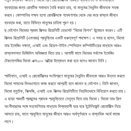
ব্যবহারের জন্য রোবটিক সমাধান তৈরি করতে চায়, যা মানুষের দৈনন্দিন জীবনকে সহজ
করবে। কোম্পানির লক্ষ্য হলো রোবটিক্সকে গবেষণাগার থেকে বের করে বাস্তব জীবনে
ব্যবহার করা, যাতে বিভিন্ন মানুষের চাহিদা পূরণ হয়।
হু বেইশান ভিভোর প্রথম মিক্সড রিয়েলিটি হেডসেট “ভিভো ভিশন” উন্মোচন করেন। এটি
মিক্সড রিয়েলিটি (এমআর) প্রযুক্তির একটি গুরুত্বপূর্ণ পদক্ষেপ। এ সময় হু বলেন, ভিভো
তার ইমেজিং দক্ষতা, এআই এবং রিয়েল-টাইম স্পেসিয়াল কম্পিউটিংয়ের মাধ্যমে আরও
বাস্তবসম্মত ডিজিটাল অভিজ্ঞতা দিতে চায়। আগামী মাসে ভিভোর সর্বশেষ ইমেজিং
টেকনোলজির ভিভো এক্স২০০ আল্ট্রা উদ্বোধন করা হবে বলেও জানান তিনি।
স্মার্টফোন, এআই ও রোবোটিক্সের সংমিশ্রণে মানুষের দৈনন্দিন জীবনকে আরও উন্নত করতে
ভিভো সামনের দিনগুলোতে কাজ করতে আগ্রহী বলে জানান হু বেইশান। তিনি জানান,
ভিভো ব্লুটেক, সিক্সজি, এআই এবং মিক্সড রিয়েলিটিতে নিয়মিতভাবে বিনিয়োগ করতে চায়।
এ ছাড়া পরবর্তী প্রজন্মের গ্রাহক প্রযুক্তিতে নেতৃত্ব দিতে চায় ভিভো। ভিভো তার শিল্প
অংশীদারদের সঙ্গে সহযোগিতার মাধ্যমে বিশ্বব্যাপী ঘরে ঘরে ইন্টেলিজেন্ট রোবোটিক্স নিয়ে
আসতে চায়, যাতে প্রযুক্তি মানুষের জীবনে আরও অর্থপূর্ণভাবে ও বাস্তবিক অর্থে কাজে
লাগে।