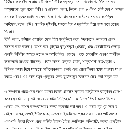
ফিউচার অফ টেকনোলজি বাই ভিভো’ শীর্ষক বক্তব্য দেন। ভিভোর গত তিন দশকের
অগ্রযাত্রা তুলে ধরেন তিনি। হু বেইশান বলেন, ভিভো এখন ৬০টিরও বেশি দেশ ও অঞ্চলে
৫০ কোটি ব্যবহারকারীকে সেবা দিচ্ছে। গত চার বছর ধরে চীনের সবচেয়ে জনপ্রিয়
স্মার্টফোন ব্র্যান্ড এটি। মানবিক দৃষ্টিভঙ্গি, সহযোগিতা ও দূরদর্শিতা নিয়ে কাজ করে চলেছে
ভিভো।
তিনি বলেন, বর্তমানে মোবাইল ফোন শিল্প প্রযুক্তির নতুন উদ্ভাবনের অন্যতম কেন্দ্র
হিসেবে কাজ করছে। বিশেষ করে কৃত্রিম বুদ্ধিমত্তা (এআই) এবং রোবোটিক্সের ক্ষেত্রে।
এআই ডিজিটাল জগতে অনেক অগ্রগতি নিয়ে এসেছে। তবে রোবোটিক্স এখনও শারীরিক
কাজকর্মের মধ্যেই সীমাবদ্ধ। তিনি বলেন, উন্নত এআই, শক্তিশালী হার্ডওয়্যার ও
বিভিন্ন অ্যাপ দিয়ে সাজানো স্মার্টফোনগুলো এআই এবং রোবোটিক্সের মধ্যে সংযোগ সাধন
করতে পারে। এর ফলে নতুন প্রজন্মের জন্য ইন্টেলিজেন্ট ডিভাইস তৈরি করা সম্ভব হবে।
এ সম্পর্কিত পরিকল্পনার অংশ হিসেবে ভিভো রোবটিক্স ল্যাবের আনুষ্ঠানিক উদ্বোধন ঘোষণা
করেন হু বেইশান। এই ল্যাবে রোবটের “মস্তিষ্ক” এবং “চোখ” তৈরি করতে ভিভোর
এআই এবং বিশেষ কম্পিউটিংয়ের দক্ষতা ব্যবহার করা হবে। এ বিষয়ে ব্যাখ্যা দিয়ে হু
বেইশান বলেন, এআইভিত্তিক বড় মডেল ও ইমেজিংয়ে প্রায় এক দশকের অভিজ্ঞতার
পাশাপাশি ভিভো ভিশন থেকে অর্জিত রিয়েল-টাইম স্পেসিয়াল কম্পিউটিং ক্ষমতা রোবটিক্সে
নতুন উদ্ভাবন আনবে। ভিভো শিল্প রোবোটিক্সের পরিবর্তে ব্যক্তিগত ও বাসাবাড়িতে