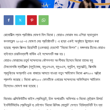
রোবোটিক্স ল্যাব প্রতিষ্ঠার ঘোষণা দিল ভিভো। বোয়াও ফোরাম ফর এশিয়া অ্যানুয়াল
কনফারেন্স ২০২৫-এ ঘোষণা দেয় প্রতিষ্ঠানটি। এ ছাড়া একই অনুষ্ঠানে উন্মোচন করা
হয়েছে প্রথম মিক্সড রিয়েলিটি (এমআর) হেডসেট “ভিভো ভিশন”। মঙ্গলবার চীনের বোয়াও
হাইনানে চারদিনব্যাপী বার্ষিক এই সম্মেলনটি শুরু হয়।
বোয়াও ফোরামের চতুর্থ সম্মেলনের কৌশলগত অংশীদার হিসেবে ভিভো তাদের ব্লু
টেকনোলজি ম্যাট্রিক্স (ব্লুইমেজ, ব্লুএলএম, ব্লুওএস, ব্লুচিপ, ব্লুভোল্ট), সিক্সজি
প্রযুক্তির অগ্রগতি এবং বাজারে আসতে যাওয়া নতুন স্মার্টফোন ভিভো এক্স২০০ আল্ট্রা
প্রদর্শন করেছে। ভিভো এক্স২০০ ফোনটিকে এবারের সম্মেলনের অফিসিয়াল স্মার্টফোন
হিসেবেও ঘোষণা করা হয়েছে।
ভিভোর এক্সিকিউটিভ ভাইস প্রেসিডেন্ট, চিফ অপারেটিং অফিসার ও ভিভো সেন্ট্রাল রিসার্চ
ইনস্টিটিউটের প্রেসিডেন্ট হু বেইশান ‘ভিভো রিলিজ মোমেন্ট’ সেশনে ’হিউম্যানিটি ইন দ্যা