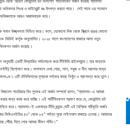
ন্ড থেকে ‘রিয়েল কোয়ান্টাম ডট ডিসপ্লে’ সার্টিফিকেট অর্জন করেছে স্যামসাং
ংশ যা অধিকতর পিওর ও ভাইব্রেন্ট রঙ উৎপন্ন করতে পারে। সেই সাথে এর শতভাগ
ার অভিজ্ঞতাকে আরও আরামদায়ক করে।
িকে সমান উজ্জ্বলতা নিশ্চিত করে। ফলে, যেকোনো দিক থেকে স্ক্রিনে রঙের কোনো
্টন এবং ভিডিই কর্তৃক অনুমোদিত। ২০২৫ সালে বাংলাদেশের বাজারে আসা নতুন
ফিকেশন অর্জন করেছে।
া অনুযায়ী একটি বিস্তারিত পর্যালোচনা করে টিইউভি রাইনল্যান্ড। যার মাধ্যমে
বর্ণালী) বিশ্লেষণ করে। ফলাফলে দেখা গেছে, লাল, সবুজ ও নীল আলোর মধ্যে
ূর্ণ মানদণ্ড। এটি টেলিভিশনের দৃশ্যকে দর্শকের কাছে নিখুঁত ও প্রাণবন্ত করে তুলে।
ব বিজনেস শাহরিয়ার বিন লুৎফর এই অর্জন সম্পর্কে বলেন, “স্যামসাং-এ আমরা
রার জন্য কাজ করে যাচ্ছি। এই সার্টিফিকেশন প্রমাণ করে যে, কোয়ান্টাম ডট
শ্চিত করে। স্যামসাং-ই একমাত্র টিভি ব্র্যান্ড যেটি এই বৈশ্বিক স্বীকৃতি অর্জন
ং এবার কিউএলইডির ৪৩” থেকে ৮৫” পর্যন্ত পুরো লাইনআপ বাজারে এনেছে। আমাদের
ছে পৌঁছে দিতে পেরে আমরা ভীষণ গর্বিত।”