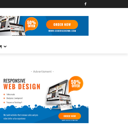
্স
- Advertisment -