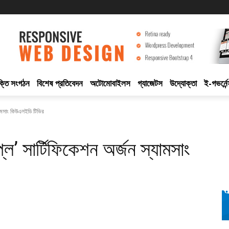
ুক্তি সংগঠন
বিশেষ প্রতিবেদন
অটোমোবাইলস
গ্যাজেটস
উদ্যোক্তা
ই-গভর্নেন
স্যামসাং কিউএলইডি টিভির
্লে’ সার্টিফিকেশন অর্জন স্যামসাং