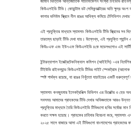
জার্মান ভিত্তিক আন্তর্জাতিক সার্টিফিকেশন সংস্থা টিইউভি রাইনল্যা
কিউএলইডি টিভি। কোয়ান্টাম ডট সেমিকন্ডাক্টরের অতি ক্ষুদ্র অ
কালার ভলিউম স্ক্রিনে নীল রঙের আধিক্য কমিয়ে টেলিভিশন দেখ
এই প্রযুক্তির মাধ্যমে স্যামসাং কিউএলইডি টিভি স্ক্রিনের সব দ
তারতম্য ছাড়াই টিভি দেখা যায়। উল্লেখ্য, এই প্রযুক্তি প্যান
কিউ৮এফ এবং ইউ৭এফ কিউএলইডি ৪কে মডেলগুলোও এই সার্টি
ইন্টারন্যাশাল ইলেক্ট্রটেকনিক্যাল কমিশন (আইইসি) -এর নির্দেশিক
টিইউভি রাইনল্যান্ড কিউএলইডি টিভির লাইট স্পেকট্রাম (আলোক 
স্পষ্ট পার্থক্য রয়েছে, যা রঙের নিখুঁততা যাচাইয়ের একটি গুরুত্বপ
স্যামসাং কনজ্যুমার ইলেকট্রনিক্স ডিভিশন এর ডিরেক্টর ও হেড অ
সবসময় আমাদের গ্রাহকদের টিভি দেখার অভিজ্ঞতাকে আরও উন্নত ক
প্রযুক্তির মাধ্যমে তৈরি কিউএলইডি টিভিগুলো ছবির সর্বোচ্চ মান নি
করতে সক্ষম হয়েছে। গ্রাহকের চাহিদার বিবেচনা করে, স্যামসা
২০২৫ সালে বাজারে আসা এই টিভিগুলো বাংলাদেশের গ্রাহকদের কা