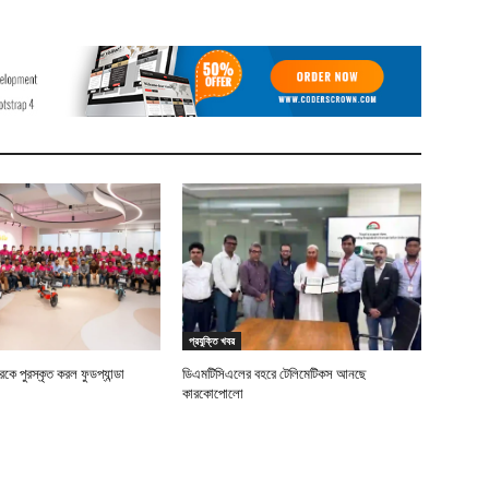
প্রযুক্তি খবর
ে পুরস্কৃত করল ফুডপ্যান্ডা
ডিএমটিসিএলের বহরে টেলিমেটিকস আনছে
কারকোপোলো