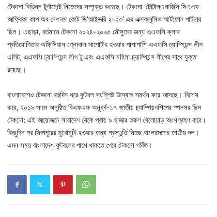
টেকনো বিভিন্ন টুর্নামেন্টে নিজেদের সম্পৃক্ত করেছে। টেকনো ‘টোটালএনার্জিস সিএএফ
আফ্রিকা কাপ অব নেশনস কোট ডি’আইভরি ২০২৩’ এর এক্সক্লুসিভ স্মার্টফোন পার্টনার
ছিল। এছাড়া, বর্তমানে টেকনো ২০২৪-২০২৫ মৌসুমের জন্য এএফসি ক্লাব
প্রতিযোগিতার অফিসিয়াল গ্লোবাল সাপোর্টার হওয়ার পাশাপাশি এএফসি চ্যাম্পিয়ন্স লীগ
এলিট, এএফসি চ্যাম্পিয়ন্স লীগ টু এবং এএফসি মহিলা চ্যাম্পিয়ন্স লীগের সাথে যুক্ত
রয়েছে।
বাংলাদেশেও টেকনো বহুদিন ধরে ফুটবল সংশ্লিষ্ট উদ্যোগ সমর্থন করে আসছে। বিশেষ
করে, ২০১৯ সালে অনুষ্ঠিত বিএফএফ অনূর্ধ্ব-১৭ জাতীয় চ্যাম্পিয়নশিপের স্পনসর ছিল
টেকনো; এই আয়োজনে সারাদেশ থেকে প্রায় ৯ হাজার তরুণ খেলোয়াড় অংশগ্রহণ করে।
কিছুদিন পর সিঙ্গাপুরের মুখোমুখি হওয়ার জন্য প্রস্তুতি নিচ্ছে বাংলাদেশের জাতীয় দল।
এমন সময় বাংলাদেশ ফুটবলের পাশে থাকতে পেরে টেকনো গর্বিত।