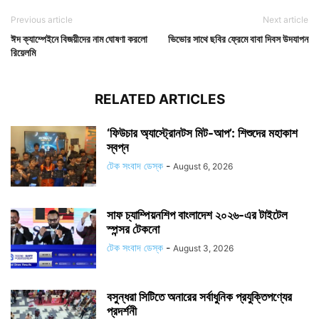
Previous article
Next article
ঈদ ক্যাম্পেইনে বিজয়ীদের নাম ঘোষণা করলো
ভিভোর সাথে ছবির ফ্রেমে বাবা দিবস উদযাপন
রিয়েলমি
RELATED ARTICLES
‘ফিউচার অ্যাস্ট্রোনটস মিট-আপ’: শিশুদের মহাকাশ
স্বপ্ন
টেক সংবাদ ডেস্ক
-
August 6, 2026
সাফ চ্যাম্পিয়নশিপ বাংলাদেশ ২০২৬-এর টাইটেল
স্পন্সর টেকনো
টেক সংবাদ ডেস্ক
-
August 3, 2026
বসুন্ধরা সিটিতে অনারের সর্বাধুনিক প্রযুক্তিপণ্যের
প্রদর্শনী