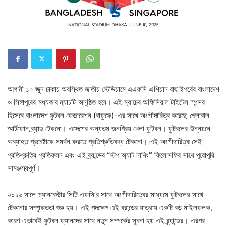
আগামী ১০ জুন ঢাকায় অবস্থিত জাতীয় স্টেডিয়ামে এএফসি এশিয়ান বাছাইপর্বের বাংলাদেশ
ও সিঙ্গাপুরের মধ্যকার ম্যাচটি অনুষ্ঠিত হবে। এই ম্যাচের অফিসিয়াল টাইটেল স্পন্সর
হিসেবে বাংলাদেশ ফুটবল ফেডারেশন (বাফুফে)-এর সাথে অংশীদারিত্ব করেছে গ্লোবাল
স্মার্টফোন ব্র্যান্ড টেকনো। এদেশের অন্যতম জনপ্রিয় খেলা ফুটবল। ফুটবলের উন্নয়নে
অব্যাহত প্রচেষ্টাকে সমর্থন করতে প্রতিশ্রুতিবদ্ধ টেকনো। এই অংশীদারিত্ব সেই
প্রতিশ্রুতির প্রতিফলন এবং এই ব্র্যান্ডের “স্টপ অ্যাট নাথিং” ফিলোসফির সাথে পুরোপুরি
সামঞ্জস্যপূর্ণ।
২০১৬ সালে ম্যানচেস্টার সিটি এফসি’র সাথে অংশীদারিত্বের মাধ্যমে ফুটবলের সাথে
টেকনোর সম্পৃক্ততা শুরু হয়। এই পদক্ষেপ এই ব্রান্ডের যাত্রায় একটি বড় মাইলফলক,
কারণ এভাবেই ফুটবল ফ্যানদের সাথে নতুন সম্পর্কের সূচনা হয় এই ব্র্যান্ডের। এরপর