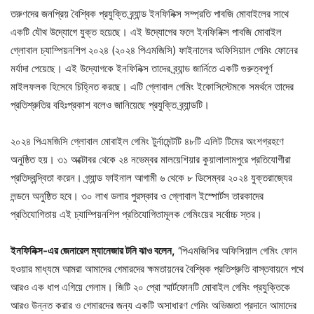
তরুণদের জনপ্রিয় বৈশ্বিক প্রযুক্তি ব্র্যান্ড ইনফিনিক্স সম্প্রতি পাবজি মোবাইলের সাথে
একটি যৌথ উদ্যোগে যুক্ত হয়েছে। এই উদ্যোগের ফলে ইনফিনিক্স পাবজি মোবাইল
গ্লোবাল চ্যাম্পিয়নশিপ ২০২৪ (২০২৪ পিএমজিসি) ফাইনালের অফিসিয়াল গেমিং ফোনের
মর্যাদা পেয়েছে। এই উদ্যোগকে ইনফিনিক্স তাদের ব্র্যান্ড জার্নিতে একটি গুরুত্বপূর্ণ
মাইলফলক হিসেবে চিহ্নিত করছে। এটি গ্লোবাল গেমিং ইকোসিস্টেমকে সমর্থনে তাদের
প্রতিশ্রুতির বহিঃপ্রকাশ বলেও জানিয়েছে প্রযুক্তি ব্র্যান্ডটি।
২০২৪ পিএমজিসি গ্লোবাল মোবাইল গেমিং টুর্নামেন্টটি ৪৮টি এলিট টিমের অংশগ্রহণে
অনুষ্ঠিত হয়। ৩১ অক্টোবর থেকে ২৪ নভেম্বর মালয়েশিয়ার কুয়ালালামপুরে প্রতিযোগীরা
প্রতিদ্বন্দ্বিতা করেন। গ্র্যান্ড ফাইনাল আগামী ৬ থেকে ৮ ডিসেম্বর ২০২৪ যুক্তরাজ্যের
লন্ডনে অনুষ্ঠিত হবে। ৩০ লাখ ডলার পুরস্কার ও গ্লোবাল ইস্পোর্টস তারকাদের
প্রতিযোগিতায় এই চ্যাম্পিয়নশিপ প্রতিযোগিতামূলক গেমিংয়ের সর্বোচ্চ স্তর।
ইনফিনিক্স-এর
জেনারেল
ম্যানেজার
টনি
ঝাও বলেন,
‘পিএমজিসির অফিসিয়াল গেমিং ফোন
হওয়ার মাধ্যমে আমরা আমাদের গেমারদের ক্ষমতায়নের বৈশ্বিক প্রতিশ্রুতি বাস্তবায়নে পথে
আরও এক ধাপ এগিয়ে গেলাম। জিটি ২০ প্রো স্মার্টফোনটি মোবাইল গেমিং প্রযুক্তিকে
আরও উন্নত করার ও গেমারদের জন্য একটি অসাধারণ গেমিং অভিজ্ঞতা প্রদানে আমাদের