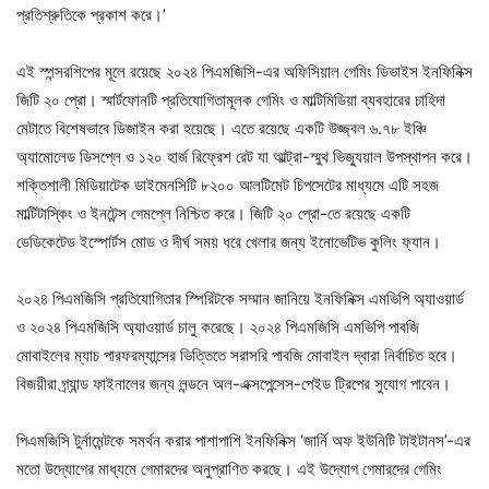
প্রতিশ্রুতিকে প্রকাশ করে।’
এই স্পন্সরশিপের মূলে রয়েছে ২০২৪ পিএমজিসি-এর অফিসিয়াল গেমিং ডিভাইস ইনফিনিক্স
জিটি ২০ প্রো। স্মার্টফোনটি প্রতিযোগিতামূলক গেমিং ও মাল্টিমিডিয়া ব্যবহারের চাহিদা
মেটাতে বিশেষভাবে ডিজাইন করা হয়েছে। এতে রয়েছে একটি উজ্জ্বল ৬.৭৮ ইঞ্চি
অ্যামোলেড ডিসপ্লে ও ১২০ হার্জ রিফ্রেশ রেট যা আল্ট্রা-স্মুথ ভিজ্যুয়াল উপস্থাপন করে।
শক্তিশালী মিডিয়াটেক ডাইমেনসিটি ৮২০০ আলটিমেট চিপসেটের মাধ্যমে এটি সহজ
মাল্টিটাস্কিং ও ইনটেন্স গেমপ্লে নিশ্চিত করে। জিটি ২০ প্রো-তে রয়েছে একটি
ডেডিকেটেড ইস্পোর্টস মোড ও দীর্ঘ সময় ধরে খেলার জন্য ইনোভেটিভ কুলিং ফ্যান।
২০২৪ পিএমজিসি প্রতিযোগিতার স্পিরিটকে সম্মান জানিয়ে ইনফিনিক্স এমভিপি অ্যাওয়ার্ড
ও ২০২৪ পিএমজিসি অ্যাওয়ার্ড চালু করেছে। ২০২৪ পিএমজিসি এমভিপি পাবজি
মোবাইলের ম্যাচ পারফরম্যান্সের ভিত্তিতে সরাসরি পাবজি মোবাইল দ্বারা নির্বাচিত হবে।
বিজয়ীরা গ্র্যান্ড ফাইনালের জন্য লন্ডনে অল-এক্সপেন্সেস-পেইড ট্রিপের সুযোগ পাবেন।
পিএমজিসি টুর্নামেন্টকে সমর্থন করার পাশাপাশি ইনফিনিক্স ‘জার্নি অফ ইউনিটি টাইটানস’-এর
মতো উদ্যোগের মাধ্যমে গেমারদের অনুপ্রাণিত করছে। এই উদ্যোগ গেমারদের গেমিং