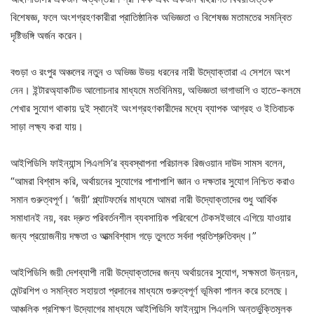
বিশেষজ্ঞ, ফলে অংশগ্রহণকারীরা প্রাতিষ্ঠানিক অভিজ্ঞতা ও বিশেষজ্ঞ মতামতের সমন্বিত
দৃষ্টিভঙ্গি অর্জন করেন।
বগুড়া ও রংপুর অঞ্চলের নতুন ও অভিজ্ঞ উভয় ধরনের নারী উদ্যোক্তারা এ সেশনে অংশ
নেন। ইন্টারঅ্যাকটিভ আলোচনার মাধ্যমে মতবিনিময়, অভিজ্ঞতা ভাগাভাগি ও হাতে-কলমে
শেখার সুযোগ থাকায় দুই স্থানেই অংশগ্রহণকারীদের মধ্যে ব্যাপক আগ্রহ ও ইতিবাচক
সাড়া লক্ষ্য করা যায়।
আইপিডিসি ফাইন্যান্স পিএলসি’র ব্যবস্থাপনা পরিচালক রিজওয়ান দাউদ সামস বলেন,
“আমরা বিশ্বাস করি, অর্থায়নের সুযোগের পাশাপাশি জ্ঞান ও দক্ষতার সুযোগ নিশ্চিত করাও
সমান গুরুত্বপূর্ণ। ‘জয়ী’ প্ল্যাটফর্মের মাধ্যমে আমরা নারী উদ্যোক্তাদের শুধু আর্থিক
সমাধানই নয়, বরং দ্রুত পরিবর্তনশীল ব্যবসায়িক পরিবেশে টেকসইভাবে এগিয়ে যাওয়ার
জন্য প্রয়োজনীয় দক্ষতা ও আত্মবিশ্বাস গড়ে তুলতে সর্বদা প্রতিশ্রুতিবদ্ধ।”
আইপিডিসি জয়ী দেশব্যাপী নারী উদ্যোক্তাদের জন্য অর্থায়নের সুযোগ, সক্ষমতা উন্নয়ন,
মেন্টরশিপ ও সমন্বিত সহায়তা প্রদানের মাধ্যমে গুরুত্বপূর্ণ ভূমিকা পালন করে চলেছে।
আঞ্চলিক প্রশিক্ষণ উদ্যোগের মাধ্যমে আইপিডিসি ফাইন্যান্স পিএলসি অন্তর্ভুক্তিমূলক