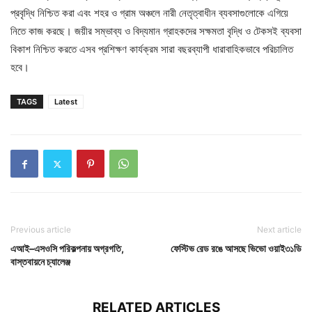
প্রবৃদ্ধি নিশ্চিত করা এবং শহর ও গ্রাম অঞ্চলে নারী নেতৃত্বাধীন ব্যবসাগুলোকে এগিয়ে
নিতে কাজ করছে। জয়ীর সম্ভাব্য ও বিদ্যমান গ্রাহকদের সক্ষমতা বৃদ্ধি ও টেকসই ব্যবসা
বিকাশ নিশ্চিত করতে এসব প্রশিক্ষণ কার্যক্রম সারা বছরব্যাপী ধারাবাহিকভাবে পরিচালিত
হবে।
TAGS
Latest
Previous article
Next article
এআই–এসওসি পরিকল্পনায় অগ্রগতি,
ফেস্টিভ রেড রঙে আসছে ভিভো ওয়াই৩১ডি
বাস্তবায়নে চ্যালেঞ্জ
RELATED ARTICLES