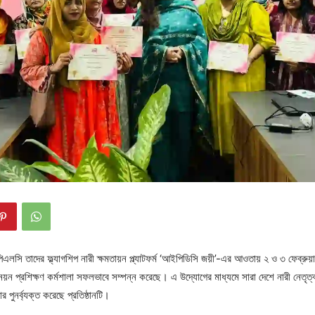
এলসি তাদের ফ্ল্যাগশিপ নারী ক্ষমতায়ন প্ল্যাটফর্ম ‘আইপিডিসি জয়ী’-এর আওতায় ২ ও ৩ ফেব্রুয়া
ন্নয়ন প্রশিক্ষণ কর্মশালা সফলভাবে সম্পন্ন করেছে। এ উদ্যোগের মাধ্যমে সারা দেশে নারী নেতৃত
র পুনর্ব্যক্ত করেছে প্রতিষ্ঠানটি।