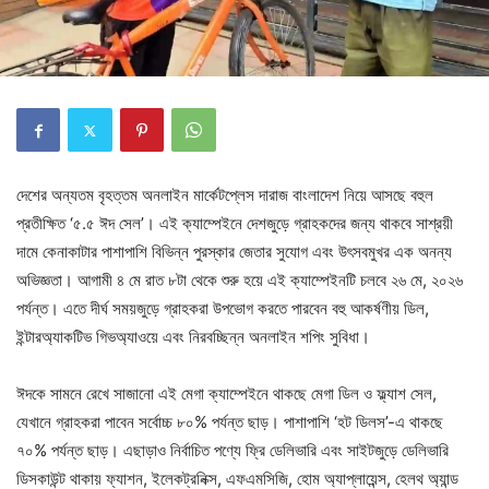
দেশের অন্যতম বৃহত্তম অনলাইন মার্কেটপ্লেস দারাজ বাংলাদেশ নিয়ে আসছে বহুল
প্রতীক্ষিত ‘৫.৫ ঈদ সেল’। এই ক্যাম্পেইনে দেশজুড়ে গ্রাহকদের জন্য থাকবে সাশ্রয়ী
দামে কেনাকাটার পাশাপাশি বিভিন্ন পুরস্কার জেতার সুযোগ এবং উৎসবমুখর এক অনন্য
অভিজ্ঞতা। আগামী ৪ মে রাত ৮টা থেকে শুরু হয়ে এই ক্যাম্পেইনটি চলবে ২৬ মে, ২০২৬
পর্যন্ত। এতে দীর্ঘ সময়জুড়ে গ্রাহকরা উপভোগ করতে পারবেন বহু আকর্ষণীয় ডিল,
ইন্টারঅ্যাকটিভ গিভঅ্যাওয়ে এবং নিরবচ্ছিন্ন অনলাইন শপিং সুবিধা।
ঈদকে সামনে রেখে সাজানো এই মেগা ক্যাম্পেইনে থাকছে মেগা ডিল ও ফ্ল্যাশ সেল,
যেখানে গ্রাহকরা পাবেন সর্বোচ্চ ৮০% পর্যন্ত ছাড়। পাশাপাশি ‘হট ডিলস’-এ থাকছে
৭০% পর্যন্ত ছাড়। এছাড়াও নির্বাচিত পণ্যে ফ্রি ডেলিভারি এবং সাইটজুড়ে ডেলিভারি
ডিসকাউন্ট থাকায় ফ্যাশন, ইলেকট্রনিক্স, এফএমসিজি, হোম অ্যাপ্লায়েন্স, হেলথ অ্যান্ড