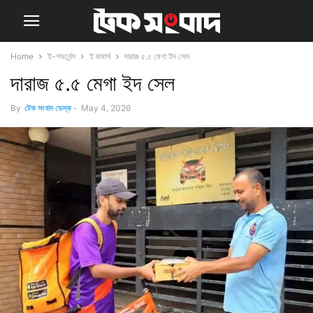
Home
ই-গভর্নেন্স
ই কমার্স
দারাজ ৫.৫ মেগা ইদ সেল
দারাজ ৫.৫ মেগা ইদ সেল
By
টেক সংবাদ ডেস্ক
-
May 4, 2026