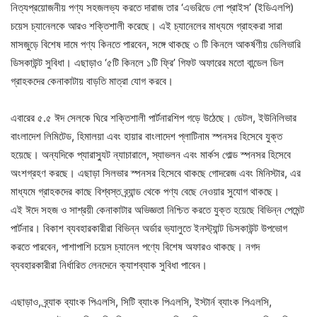
নিত্যপ্রয়োজনীয় পণ্য সহজলভ্য করতে দারাজ তার ‘এভরিডে লো প্রাইস’ (ইডিএলপি)
চয়েস চ্যানেলকে আরও শক্তিশালী করেছে। এই চ্যানেলের মাধ্যমে গ্রাহকরা সারা
মাসজুড়ে বিশেষ দামে পণ্য কিনতে পারবেন, সঙ্গে থাকছে ৩ টি কিনলে আকর্ষণীয় ডেলিভারি
ডিসকাউন্ট সুবিধা। এছাড়াও ‘৫টি কিনলে ১টি ফ্রি’ গিফট অফারের মতো বান্ডেল ডিল
গ্রাহকদের কেনাকাটায় বাড়তি মাত্রা যোগ করবে।
এবারের ৫.৫ ঈদ সেলকে ঘিরে শক্তিশালী পার্টনারশিপ গড়ে উঠেছে। ডেটল, ইউনিলিভার
বাংলাদেশ লিমিটেড, হিমালয়া এবং হায়ার বাংলাদেশ প্লাটিনাম স্পনসর হিসেবে যুক্ত
হয়েছে। অন্যদিকে প্যারাস্যুট ন্যাচারালে, স্যাভলন এবং মার্কস গোল্ড স্পনসর হিসেবে
অংশগ্রহণ করছে। এছাড়া সিলভার স্পনসর হিসেবে থাকছে গোদরেজ এবং মিনিস্টার, এর
মাধ্যমে গ্রাহকদের কাছে বিশ্বস্ত ব্র্যান্ড থেকে পণ্য বেছে নেওয়ার সুযোগ থাকছে।
এই ঈদে সহজ ও সাশ্রয়ী কেনাকাটার অভিজ্ঞতা নিশ্চিত করতে যুক্ত হয়েছে বিভিন্ন পেমেন্ট
পার্টনার। বিকাশ ব্যবহারকারীরা বিভিন্ন অর্ডার ভ্যালুতে ইনস্ট্যান্ট ডিসকাউন্ট উপভোগ
করতে পারবেন, পাশাপাশি চয়েস চ্যানেল পণ্যে বিশেষ অফারও থাকছে। নগদ
ব্যবহারকারীরা নির্ধারিত লেনদেনে ক্যাশব্যাক সুবিধা পাবেন।
এছাড়াও, ব্র্যাক ব্যাংক পিএলসি, সিটি ব্যাংক পিএলসি, ইস্টার্ন ব্যাংক পিএলসি,