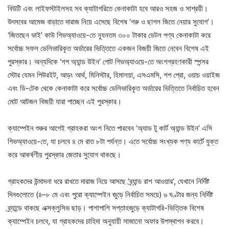
বিউটি এবং লাইফস্টাইলসহ সব ক্যাটাগরিতে কেনাকাটা হবে আরও সহজ ও সাশ্রয়ী।
উৎসবের আমেজ বাড়াতে দারাজ নিয়ে এসেছে বিশেষ ‘গরু ও ছাগল জিতে নেয়ার সুযোগ’।
‘জিতছেন ভাই’ কাউ গিভঅ্যাওয়ে-তে ন্যূনতম ৩০০ টাকার ডেটল পণ্য কেনাকাটা করে
সর্বোচ্চ সফল ডেলিভারিকৃত অর্ডারের ভিত্তিতে একজন বিজয়ী জিতে নেবেন বিশেষ এই
পুরস্কার। অন্যদিকে ‘শপ অ্যান্ড উইন’ গোট গিভঅ্যাওয়ে-তে অংশগ্রহণকারী স্পন্সর
স্টোর যেমন পিউরইট, আড়ং আর্থ, মিনিস্টার, হিমালয়া, এসএমসি, শপ প্রো, ওয়াচ ওয়াইজ
এবং ডি-টেক থেকে কেনাকাটা করে সর্বোচ্চ ডেলিভারিকৃত অর্ডারের ভিত্তিতে নির্বাচিত হবেন
মোট আটজন বিজয়ী যারা পাচ্ছেন এই পুরস্কার।
ক্যাম্পেইন শুরুর আগেই গ্রাহকরা অংশ নিতে পারবেন ‘অ্যাড টু কার্ট অ্যান্ড উইন’ এসি
গিভঅ্যাওয়ে-তে, যা চলবে ৪ মে রাত ৮টা পর্যন্ত। এতে সর্বোচ্চ সংখ্যক পণ্য কার্টে যুক্ত
করে আকর্ষণীয় পুরস্কার জেতার সুযোগ থাকছে।
গ্রাহকদের উন্মাদনা ধরে রাখতে দারাজ নিয়ে আসছে ‘ব্র্যান্ড রাশ আওয়ার’, যেখানে নির্দিষ্ট
দিনগুলোতে (৪–৮ মে এবং পুরো ক্যাম্পেইন জুড়ে নির্বাচিত সময়ে) ৬ ঘণ্টার জন্য নির্দিষ্ট
ব্র্যান্ডে থাকছে এক্সক্লুসিভ ছাড়। পাশাপাশি সপ্তাহজুড়ে ক্যাটাগরি-ভিত্তিক বিশেষ
ক্যাম্পেইন চলবে, যা গ্রাহকদের চাহিদা অনুযায়ী সাজানো অফার উপস্থাপন করবে।