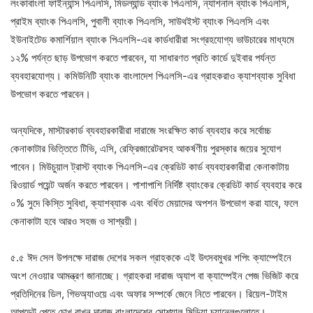
লংকাবাংলা ফাইন্যান্স পিএলসি, মিডল্যান্ড ব্যাংক পিএলসি, ন্যাশনাল ব্যাংক পিএলসি,
প্রাইম ব্যাংক পিএলসি, পুবালী ব্যাংক পিএলসি, সাউথইস্ট ব্যাংক পিএলসি এবং
ইউনাইটেড কমার্শিয়াল ব্যাংক পিএলসি-এর কার্ডধারীরা সংগ্রহযোগ্য ভাউচারের মাধ্যমে
১২% পর্যন্ত ছাড় উপভোগ করতে পারবেন, যা সাধারণত প্রতি কার্ডে দুইবার পর্যন্ত
ব্যবহারযোগ্য। কমিউনিটি ব্যাংক বাংলাদেশ পিএলসি-এর গ্রাহকরাও ক্যাশব্যাক সুবিধা
উপভোগ করতে পারবেন।
অন্যদিকে, মাস্টারকার্ড ব্যবহারকারীরা দারাজে সংরক্ষিত কার্ড ব্যবহার করে সর্বোচ্চ
কেনাকাটার ভিত্তিতে টিভি, এসি, রেফ্রিজারেটরসহ আকর্ষণীয় পুরস্কার জয়ের সুযোগ
পাবেন। মিউচুয়াল ট্রাস্ট ব্যাংক পিএলসি-এর ক্রেডিট কার্ড ব্যবহারকারীরা কেনাকাটায়
রিওয়ার্ড পয়েন্ট অর্জন করতে পারবেন। পাশাপাশি নির্দিষ্ট ব্যাংকের ক্রেডিট কার্ড ব্যবহার করে
০% সুদে কিস্তি সুবিধা, ক্যাশব্যাক এবং বর্ধিত মেয়াদের অপশন উপভোগ করা যাবে, ফলে
কেনাকাটা হবে আরও সহজ ও সাশ্রয়ী।
৫.৫ ঈদ সেল উপলক্ষে দারাজ দেশের সকল গ্রাহককে এই উৎসবমুখর শপিং ক্যাম্পেইনে
অংশ নেওয়ার আমন্ত্রণ জানাচ্ছে। গ্রাহকরা দারাজ অ্যাপ বা ক্যাম্পেইন পেজ ভিজিট করে
প্রতিদিনের ডিল, গিভঅ্যাওয়ে এবং অফার সম্পর্কে জেনে নিতে পারবেন। রিয়েল-টাইম
আপডেট পেতে চোখ রাখুন দারাজ বাংলাদেশের সোশ্যাল মিডিয়া চ্যানেলগুলোতে।