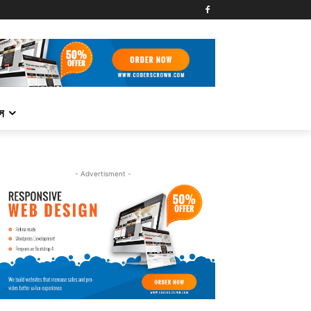
্স
- Advertisment -