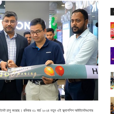
ুটি আউটলেট চালু করেছে। রবিবার ৩১ মার্চ ২০২৪ নতুন এই ফ্ল্যাগশিপ আউটলেটগুলোর