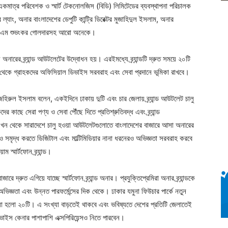
একমাত্র পরিবেশক ও স্মার্ট টেকনোলজিস (বিডি) লিমিটেডের ব্যবস্থাপনা পরিচালক
র ল্যাং, অনার বাংলাদেশের ডেপুটি কান্ট্রি ডিরেক্টর মুজাহিদুল ইসলাম, অনার
ডিজিএম শুভংকর গোলদারসহ আরো অনেকে।
 অনারের ব্র্যান্ড আউটলেটের উদ্বোধন হয়। এরইমধ্যে ব্র্যান্ডটি দ্রুত সময়ে ২০টি
ে গ্রাহকদের অফিসিয়াল ডিভাইস সরবরাহ এবং সেবা প্রদানে ভূমিকা রাখবে।
দ জহিরুল ইসলাম বলেন, একইদিনে ঢাকায় দুটি এবং চার জেলায় ব্র্যান্ড আউটলেট চালু
ছে সেরা পণ্য ও সেবা পৌঁছে দিতে প্রতিশ্রুতিবদ্ধ এবং ব্র্যান্ড
ন থেকে সারাদেশে চালু হওয়া আউটলেটগুলোতে বাংলাদেশের বাজারে আসা অনারের
ও সমৃদ্ধ করতে ডিজিটাল এবং মাল্টিমিডিয়ার নানা ধরনেরও অভিজ্ঞতা সরবরাহ করবে
ম স্মার্টফোন ব্র্যান্ড।
ারে দ্রুত এগিয়ে যাচ্ছে স্মার্টফোন ব্র্যান্ড অনার। প্রযুক্তিপ্রেমিরা অনার ব্র্যান্ডকে
়াম অভিজ্ঞতা এবং উন্নত পারফর্মেন্সের দিক থেকে। ঢাকার যমুনা ফিউচার পার্কে নতুন
া হলো ২০টি। এ সংখ্যা বাড়তেই থাকবে এবং ভবিষ্যতে দেশের প্রতিটি জেলাতেই
ভাইস কেনার পাশাপাশি এক্সপিরিয়েন্সও নিতে পারবেন।