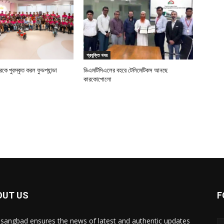
প্রযুক্তি খবর
ে পুরস্কৃত করল ফুডপ্যান্ডা
ডিএমটিসিএলের বহরে টেলিমেটিকস আনছে
কারকোপোলো
OUT US
F
sangbad ensures the news of latest and authentic updates