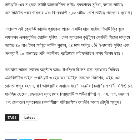
লাউঞ্জকি-এর মাধ্যমে আটটি আন্তর্জাতিক লাউঞ্জ ব্যবহারের সুবিধা, বলাকা লাউঞ্জে
আনলিমিটেড প্রবেশাধিকার এবং বিশ্বব্যাপী ১,৬০০টিরও বেশি লাউঞ্জে প্রবেশের সুযোগ।
এছাড়াও এই ক্রেডিট কার্ডের গ্রাহকরা পাবেন একটির দামে সর্বোচ্চ তিনটি ফ্রি বুফে
অফারসহ এক্সক্লুসিভ হোটেল সুবিধা। ঢাকা ব্যাংকের কুইন্টুপল ক্রেডিট শিল্ডের মাধ্যমে
সর্বোচ্চ ৪০ লাখ টাকা পর্যন্ত আর্থিক সুরক্ষা, ২৪ মাস পর্যন্ত ০% ইএমআই সুবিধা এবং
দেশব্যাপী ১০ হাজারের বেশি অংশীদার প্রতিষ্ঠানে লাইফস্টাইল পণ্যে বিশেষ ছাড়।
সমঝোতা স্মারক স্বাক্ষর অনুষ্ঠানে আরও উপস্থিত ছিলেন ঢাকা ব্যাংকের সিনিয়র
এক্সিকিউটিভ ভাইস প্রেসিডেন্ট ও হেড অব রিটেইল বিজনেস ডিভিশন, এইচ. এম.
মোস্তাফিজুর রহমান, রবি আজিয়াটার অ্যাসোসিয়েট ডিরেক্টর (কমার্শিয়াল পার্টনারশিপ) মো.
সানজিদ হোসেন, জেনারেল ম্যানেজার (লয়্যালটি ও পার্টনারশিপ) এ. এস. এম. ফয়সাল
এবং জেনারেল ম্যানেজার (কমার্শিয়াল পার্টনারশিপ) তানভীর আলম চৌধুরী প্রমুখ।
TAGS
Latest