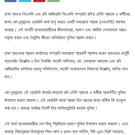
ঢাকা ব্যাংক পিএলসি এবং রবি আজিয়াটা পিএলসি সম্প্রতি রবি’র এলিট গ্রাহক ও কর্মীদের
জন্য কো-ব্র্যান্ডেড ক্রেডিট কার্ড চালু করতে একটি সমঝোতা স্মারক (এমওইউ) স্বাক্ষর
করেছে। এই কার্ডটি ব্যবহারকারীদের জীবনযাত্রা, ভ্রমণ এবং আর্থিক লেনদেনকে আরও
সমৃদ্ধ করবে এবং দৈনন্দিন জীবনে অতিরিক্ত সুবিধা প্রদান করবে।
ঢাকা ব্যাংকের প্রধান কার্যালয়ে সম্প্রতি সমঝোতা স্মারকটি স্বাক্ষর করেন ব্যাংকের ডেপুটি
ম্যানেজিং ডিরেক্টর ও চিফ ইমার্জিং মার্কেট অফিসার, মো. মোস্তাক আহমেদ এবং রবি
আজিয়াটার কাস্টমার ভ্যালু সলিউশনস, মার্কেট অপারেশনস বিভাগের ডিরেক্টর, মানিক লাল
দাস।
কো-ব্র্যান্ডেড এই ক্রেডিট কার্ডের মাধ্যমে রবি এলিট গ্রাহক ও কর্মীরা আকর্ষণীয় সুবিধা
উপভোগ করতে পারবেন। এই ক্রেডিট কার্ডে প্রথম তিন বছরের জন্য বার্ষিক ফি মওকুফ
করা হবে। থাকছে সর্বোচ্চ তিনটি ফ্রি সাপ্লিমেন্টারি কার্ডের সুবিধা।
এই কার্ড ব্যবহারকারীরা বেশ কিছু প্রিমিয়াম ভ্রমণ সুবিধা উপভোগ করতে পারবেন। এতে
থাকছে বিমানবন্দরে বিনামূল্যে পিক-আপ ও ড্রপ-অফ সার্ভিস, মিট-এন্ড-গ্রিট সহায়তা,