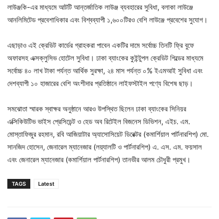
লাউঞ্জকি-এর মাধ্যমে আটটি আন্তর্জাতিক লাউঞ্জ ব্যবহারের সুবিধা, বলাকা লাউঞ্জে
আনলিমিটেড প্রবেশাধিকার এবং বিশ্বব্যাপী ১,৬০০টিরও বেশি লাউঞ্জে প্রবেশের সুযোগ।
এছাড়াও এই ক্রেডিট কার্ডের গ্রাহকরা পাবেন একটির দামে সর্বোচ্চ তিনটি ফ্রি বুফে
অফারসহ এক্সক্লুসিভ হোটেল সুবিধা। ঢাকা ব্যাংকের কুইন্টুপল ক্রেডিট শিল্ডের মাধ্যমে
সর্বোচ্চ ৪০ লাখ টাকা পর্যন্ত আর্থিক সুরক্ষা, ২৪ মাস পর্যন্ত ০% ইএমআই সুবিধা এবং
দেশব্যাপী ১০ হাজারের বেশি অংশীদার প্রতিষ্ঠানে লাইফস্টাইল পণ্যে বিশেষ ছাড়।
সমঝোতা স্মারক স্বাক্ষর অনুষ্ঠানে আরও উপস্থিত ছিলেন ঢাকা ব্যাংকের সিনিয়র
এক্সিকিউটিভ ভাইস প্রেসিডেন্ট ও হেড অব রিটেইল বিজনেস ডিভিশন, এইচ. এম.
মোস্তাফিজুর রহমান, রবি আজিয়াটার অ্যাসোসিয়েট ডিরেক্টর (কমার্শিয়াল পার্টনারশিপ) মো.
সানজিদ হোসেন, জেনারেল ম্যানেজার (লয়্যালটি ও পার্টনারশিপ) এ. এস. এম. ফয়সাল
এবং জেনারেল ম্যানেজার (কমার্শিয়াল পার্টনারশিপ) তানভীর আলম চৌধুরী প্রমুখ।
TAGS
Latest