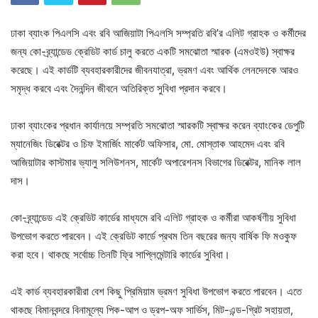
ঢাকা ব্যাংক পিএলসি এবং রবি আজিয়াটা পিএলসি সম্প্রতি রবি’র এলিট গ্রাহক ও কর্মীদের
জন্য কো-ব্র্যান্ডেড ক্রেডিট কার্ড চালু করতে একটি সমঝোতা স্মারক (এমওইউ) স্বাক্ষর
করেছে। এই কার্ডটি ব্যবহারকারীদের জীবনযাত্রা, ভ্রমণ এবং আর্থিক লেনদেনকে আরও
সমৃদ্ধ করবে এবং দৈনন্দিন জীবনে অতিরিক্ত সুবিধা প্রদান করবে।
ঢাকা ব্যাংকের প্রধান কার্যালয়ে সম্প্রতি সমঝোতা স্মারকটি স্বাক্ষর করেন ব্যাংকের ডেপুটি
ম্যানেজিং ডিরেক্টর ও চিফ ইমার্জিং মার্কেট অফিসার, মো. মোস্তাক আহমেদ এবং রবি
আজিয়াটার কাস্টমার ভ্যালু সলিউশনস, মার্কেট অপারেশনস বিভাগের ডিরেক্টর, মানিক লাল
দাস।
কো-ব্র্যান্ডেড এই ক্রেডিট কার্ডের মাধ্যমে রবি এলিট গ্রাহক ও কর্মীরা আকর্ষণীয় সুবিধা
উপভোগ করতে পারবেন। এই ক্রেডিট কার্ডে প্রথম তিন বছরের জন্য বার্ষিক ফি মওকুফ
করা হবে। থাকছে সর্বোচ্চ তিনটি ফ্রি সাপ্লিমেন্টারি কার্ডের সুবিধা।
এই কার্ড ব্যবহারকারীরা বেশ কিছু প্রিমিয়াম ভ্রমণ সুবিধা উপভোগ করতে পারবেন। এতে
থাকছে বিমানবন্দরে বিনামূল্যে পিক-আপ ও ড্রপ-অফ সার্ভিস, মিট-এন্ড-গ্রিট সহায়তা,