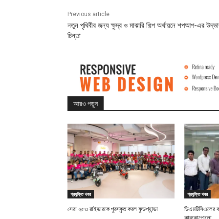
Previous article
নতুন পৃথিবীর জন্য ক্ষুদ্র ও মাঝারি শিল্প অর্থায়নে শপআপ-এর উদ্ভ
চিন্তা
আরও পড়ুন
প্রযুক্তি খবর
প্রযুক্তি খবর
সেরা ২৫৩ রাইডারকে পুরস্কৃত করল ফুডপ্যান্ডা
ডিএমটিসিএলের 
কারকোপোলো