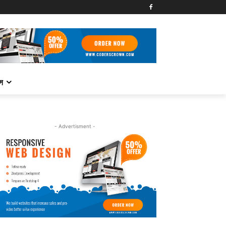
্স
- Advertisment -