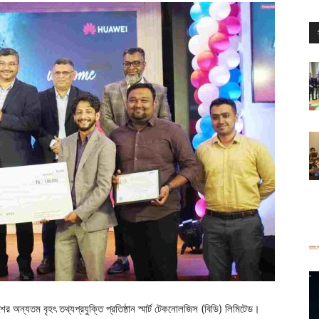
ের অন্যতম বৃহৎ তথ্যপ্রযুক্তি প্রতিষ্ঠান স্মার্ট টেকনোলজিস (বিডি) লিমিটেড।