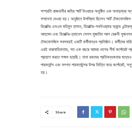
সম্প্রতি রাজধানীর জহির স্মার্ট টাওয়ারে অনুষ্ঠিত এক অনাড়ম্বর অনুষ
সম্মাননা দেওয়া হয়। অনুষ্ঠানে উপস্থিত ছিলেন স্মার্ট টেকনোলজিস
ডিরেক্টর এসএম মহিবুল হাসান, ডিরেক্টর-সফটওয়্যার অ্যান্ড এন্টা
আহমেদ এবং ডিরেক্টর-চ্যানেল সেলস মুজাহিদ আল বেরুনী সুজনসহ প্রতিষ
টেকনোলজিস সবসময়ই একটি কর্মীবান্ধব প্রতিষ্ঠান। কর্মীদের দা
এরই ধারাবাহিকতায়, গত এক বছরে আমরা দেশের শীর্ষ কর্পোরেট প্রত
প্রয়োগ করতে সক্ষম হয়েছি। নানা রকমের প্রতিবন্ধকতার মধ্যেও
পারফর্মেন্স এবং দলগত পারফর্মেন্সের উপর ভিত্তি করে কর্পোরেট, সল্যু
হয়।
Share