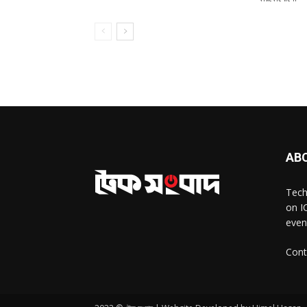
AB
Tech
on I
even
Cont