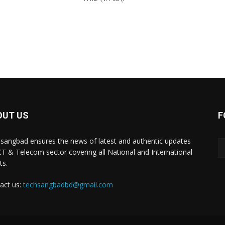
OUT US
F
sangbad ensures the news of latest and authentic updates
CT & Telecom sector covering all National and International
ts.
act us:
techsangbadbd@gmail.com