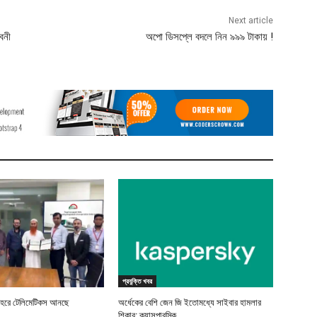
Next article
াবনী
অপো ডিসপ্লে বদলে নিন ৯৯৯ টাকায় !
প্রযুক্তি খবর
বহরে টেলিমেটিকস আনছে
অর্ধেকের বেশি জেন জি ইতোমধ্যে সাইবার হামলার
শিকার: ক্যাসপারস্কি