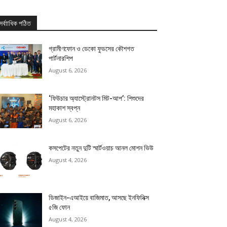
সর্বাাধিক পঠিত
গ্রামীণফোন ও ডেকো ফুডসের কৌশগত
পার্টনারশিপ
August 6, 2026
‘ফিউচার অ্যাস্ট্রোনটস মিট-আপ’: শিশুদের
মহাকাশ স্বপ্ন
August 6, 2026
কসপেটের নতুন দুটি স্মার্টওয়াচ আনল মোশন ভিউ
August 4, 2026
ডিজাইন-এআইয়ে বাজিমাত, আসছে ইনফিনিক্স
৫জি ফোন
August 4, 2026