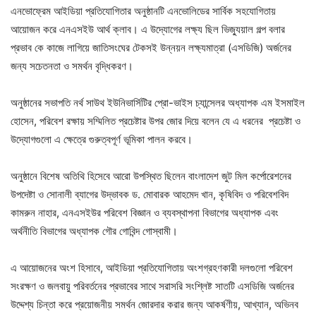
এনভোফ্রেম আইডিয়া প্রতিযোগিতার অনুষ্ঠানটি এনভোলিডের সার্বিক সহযোগিতায়
আয়োজন করে এনএসইউ আর্থ ক্লাব। এ উদ্যোগের লক্ষ্য ছিল ভিজ্যুয়াল গল্প বলার
প্রভাব কে কাজে লাগিয়ে জাতিসংঘের টেকসই উন্নয়ন লক্ষ্যমাত্রা (এসডিজি) অর্জনের
জন্য সচেতনতা ও সমর্থন বৃদ্ধিকরণ।
অনুষ্ঠানের সভাপতি নর্থ সাউথ ইউনিভার্সিটির প্রো-ভাইস চ্যান্সেলর অধ্যাপক এম ইসমাইল
হোসেন, পরিবেশ রক্ষায় সম্মিলিত প্রচেষ্টার উপর জোর দিয়ে বলেন যে এ ধরনের প্রচেষ্টা ও
উদ্যোগগুলো এ ক্ষেত্রে গুরুত্বপূর্ণ ভূমিকা পালন করবে।
অনুষ্ঠানে বিশেষ অতিথি হিসেবে আরো উপস্থিত ছিলেন বাংলাদেশ জুট মিল কর্পোরেশনের
উপদেষ্টা ও সোনালী ব্যাগের উদ্ভাবক ড. মোবারক আহমেদ খান, কৃষিবিদ ও পরিবেশবিদ
কামরুন নাহার, এনএসইউর পরিবেশ বিজ্ঞান ও ব্যবস্থাপনা বিভাগের অধ্যাপক এবং
অর্থনীতি বিভাগের অধ্যাপক গৌর গোবিন্দ গোস্বামী।
এ আয়োজনের অংশ হিসাবে, আইডিয়া প্রতিযোগিতায় অংশগ্রহণকারী দলগুলো পরিবেশ
সংরক্ষণ ও জলবায়ু পরিবর্তনের প্রভাবের সাথে সরাসরি সংশ্লিষ্ট সাতটি এসডিজি অর্জনের
উদ্দেশ্য চিন্তা করে প্রয়োজনীয় সমর্থন জোরদার করার জন্য আকর্ষণীয়, আখ্যান, অভিনব