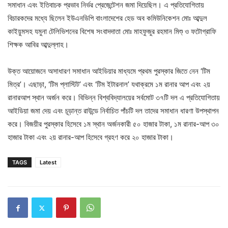
সমাধান এবং ইতিবাচক প্রভাব নির্ভর প্রেজেন্টেশন জমা দিয়েছিল। এ প্রতিযোগিতায়
বিচারকদের মধ্যে ছিলেন ইউএনডিপি বাংলাদেশের হেড অব কমিউনিকেশন মোঃ আব্দুল
কাইয়ুমসহ যমুনা টেলিভিশনের বিশেষ সংবাদদাতা মোঃ মাহফুজুর রহমান মিশু্ ও ফটোগ্রাফি
শিক্ষক আবির আব্দুল্লাহ।
উক্ত আয়োজনে অসাধারণ সমাধান আইডিয়ার মাধ্যমে প্রথম পুরস্কার জিতে নেন ‘টিম
মিত্র’। এছাড়া, ‘টিম প্লাস্টিট’ এবং ‘টিম ইটারনাল’ যথাক্রমে ১ম রানার আপ এবং ২য়
রানারআপ স্থান অর্জন করে। বিভিন্ন বিশ্ববিদ্যালয়ের সর্বমোট ৩৭টি দল এ প্রতিযোগিতায়
আইডিয়া জমা দেয় এবং চূড়ান্ত রাউন্ডে নির্বাচিত পাঁচটি দল তাদের সমাধান ধারণা উপস্থাপন
করে। বিজয়ীর পুরস্কার হিসেবে ১ম স্থান অর্জনকারী ৫০ হাজার টাকা, ১ম রানার-আপ ৩০
হাজার টাকা এবং ২য় রানার-আপ হিসেবে গ্রহণ করে ২০ হাজার টাকা।
TAGS
Latest