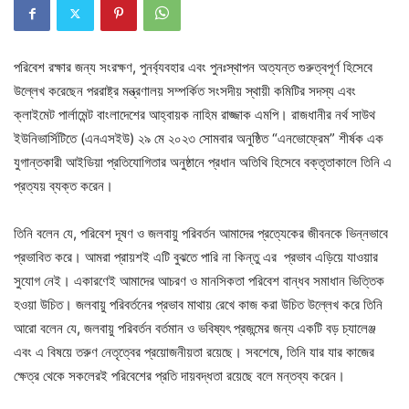
পরিবেশ রক্ষার জন্য সংরক্ষণ, পুনর্ব্যবহার এবং পুনঃস্থাপন অত্যন্ত গুরুত্বপূর্ণ হিসেবে
উল্লেখ করেছেন পররাষ্ট্র মন্ত্রণালয় সম্পর্কিত সংসদীয় স্থায়ী কমিটির সদস্য এবং
ক্লাইমেট পার্লামেন্ট বাংলাদেশের আহ্বায়ক নাহিম রাজ্জাক এমপি। রাজধানীর নর্থ সাউথ
ইউনিভার্সিটিতে (এনএসইউ) ২৯ মে ২০২৩ সোমবার অনুষ্ঠিত “এনভোফ্রেম” শীর্ষক এক
যুগান্তকারী আইডিয়া প্রতিযোগিতার অনুষ্ঠানে প্রধান অতিথি হিসেবে বক্তৃতাকালে তিনি এ
প্রত্যয় ব্যক্ত করেন।
তিনি বলেন যে, পরিবেশ দূষণ ও জলবায়ু পরিবর্তন আমাদের প্রত্যেকের জীবনকে ভিন্নভাবে
প্রভাবিত করে। আমরা প্রায়শই এটি বুঝতে পারি না কিন্তু এর প্রভাব এড়িয়ে যাওয়ার
সুযোগ নেই। একারণেই আমাদের আচরণ ও মানসিকতা পরিবেশ বান্ধব সমাধান ভিত্তিক
হওয়া উচিত। জলবায়ু পরিবর্তনের প্রভাব মাথায় রেখে কাজ করা উচিত উল্লেখ করে তিনি
আরো বলেন যে, জলবায়ু পরিবর্তন বর্তমান ও ভবিষ্যৎ প্রজন্মের জন্য একটি বড় চ্যালেঞ্জ
এবং এ বিষয়ে তরুণ নেতৃত্বের প্রয়োজনীয়তা রয়েছে। সবশেষে, তিনি যার যার কাজের
ক্ষেত্র থেকে সকলেরই পরিবেশের প্রতি দায়বদ্ধতা রয়েছে বলে মন্তব্য করেন।