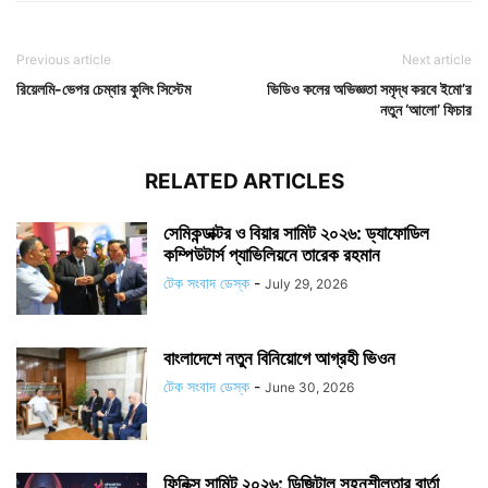
Previous article
Next article
রিয়েলমি-ভেপর চেম্বার কুলিং সিস্টেম
ভিডিও কলের অভিজ্ঞতা সমৃদ্ধ করবে ইমো’র
নতুন ‘আলো’ ফিচার
RELATED ARTICLES
সেমিকন্ডাক্টর ও বিয়ার সামিট ২০২৬: ড্যাফোডিল
কম্পিউটার্স প্যাভিলিয়নে তারেক রহমান
টেক সংবাদ ডেস্ক
-
July 29, 2026
বাংলাদেশে নতুন বিনিয়োগে আগ্রহী ভিওন
টেক সংবাদ ডেস্ক
-
June 30, 2026
ফিনিক্স সামিট ২০২৬: ডিজিটাল সহনশীলতার বার্তা