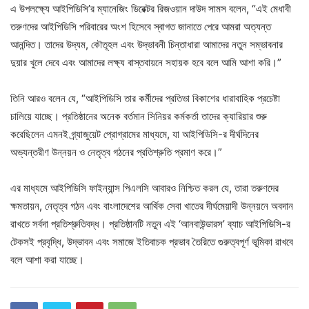
এ উপলক্ষ্যে আইপিডিসি’র ম্যানেজিং ডিরেক্টর রিজওয়ান দাউদ সামস বলেন, “এই মেধাবী
তরুণদের আইপিডিসি পরিবারের অংশ হিসেবে স্বাগত জানাতে পেরে আমরা অত্যন্ত
আনন্দিত। তাদের উদ্যম, কৌতূহল এবং উদ্ভাবনী চিন্তাধারা আমাদের নতুন সম্ভাবনার
দুয়ার খুলে দেবে এবং আমাদের লক্ষ্য বাস্তবায়নে সহায়ক হবে বলে আমি আশা করি।”
তিনি আরও বলেন যে, “আইপিডিসি তার কর্মীদের প্রতিভা বিকাশের ধারাবাহিক প্রচেষ্টা
চালিয়ে যাচ্ছে। প্রতিষ্ঠানের অনেক বর্তমান সিনিয়র কর্মকর্তা তাদের ক্যারিয়ার শুরু
করেছিলেন এমনই গ্র্যাজুয়েট প্রোগ্রামের মাধ্যমে, যা আইপিডিসি-র দীর্ঘদিনের
অভ্যন্তরীণ উন্নয়ন ও নেতৃত্ব গঠনের প্রতিশ্রুতি প্রমাণ করে।”
এর মাধ্যমে আইপিডিসি ফাইন্যান্স পিএলসি আবারও নিশ্চিত করল যে, তারা তরুণদের
ক্ষমতায়ন, নেতৃত্ব গঠন এবং বাংলাদেশের আর্থিক সেবা খাতের দীর্ঘমেয়াদী উন্নয়নে অবদান
রাখতে সর্বদা প্রতিশ্রুতিবদ্ধ। প্রতিষ্ঠানটি নতুন এই ‘আনবাউন্ডারস’ ব্যাচ আইপিডিসি-র
টেকসই প্রবৃদ্ধি, উদ্ভাবন এবং সমাজে ইতিবাচক প্রভাব তৈরিতে গুরুত্বপূর্ণ ভূমিকা রাখবে
বলে আশা করা যাচ্ছে।