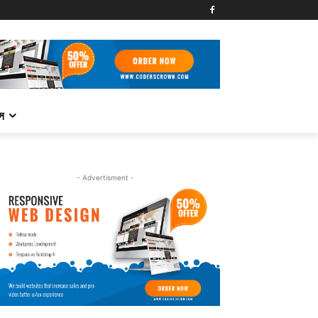
্স
- Advertisment -