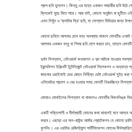
গ্রুপ ছবি তুললেন। কিন্তু এর মধ্যে একজন পথচারীর ছবি উঠ
ক্লিকেই মুছে দিতে পারে। আর তাই, কোনো অনুষ্ঠান বা ছুটিতে 
এমন নিখুঁত ও ‘ক্লাটার ফ্রি’ ছবি, যা সোশ্যাল মিডিয়ার জন্য উপ
কোনো ছবিতে আপনার চোখ বন্ধ অবস্থায় থাকলে ফোনটির এআই ম্য
আপনার একজন বন্ধু বা শিশুর ছবি যোগ করতে চান, তাহলে ফোনটি
দুর্বল সিগন্যাল, নেটওয়ার্ক কনজেশন ও শব্দ আটকে যাওয়ার সমস্য
ট্রান্সমিশন ইঞ্জিনটি ইন্টেলিজেন্ট নেটওয়ার্ক সিলেকশন ও অন্যান
জায়গার ওয়াইফাই ডেড জোনে নির্বিঘ্নে ডেটা নেটওয়ার্ক সু্ইচ কর
এলিভেটরে প্রবেশ ও বের হওয়ার সময় ফোনটি নিরবচ্ছিন্ন সিগন্যা
কোথাও মোবাইলের সিগন্যাল না থাকলেও ফোনটির বিকনলিঙ্ক ফিচ
একটি শক্তিশালী ও দীর্ঘস্থায়ী ফোনের কথা ভাবলেই মনে আসবে অপো 
করবে। এছাড়া এর অল-রাউন্ড আর্মার প্রোটেকশন যে কোনো দুর্ঘটনা
কুশনিং। এর ওয়াটার রেজিস্ট্যান্স সার্টিফিকেশন ফোনের দীর্ঘস্থায়িত