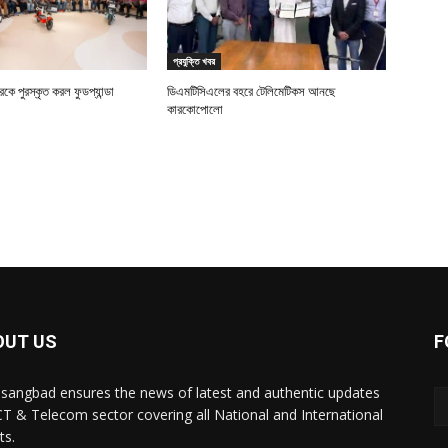
প্রযুক্তি খবর
ে পুরস্কৃত করল ফুডপ্যান্ডা
ডিএমটিসিএলের বহরে টেলিমেটিকস আনছে
কারকোপোলো
OUT US
F
sangbad ensures the news of latest and authentic updates
CT & Telecom sector covering all National and International
ts.