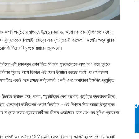
 পূর্ণ অনুষ্ঠানের মাধ্যমে উন্মোচন করা হয় অপোর কৃত্রিম বুদ্ধিমত্তার ফোন
 বুদ্ধিমত্তার (এআই) ক্ষেত্রে এক যুগান্তকারী পদক্ষেপ। অপো’র অত্যাধুনিক
োলজি দিয়ে ভবিষ্যৎকে রাঙাবে নতুনভাবে ।
নো সিরিজের এই চমকপ্রদ ফোন দিয়ে সাধারণ মুহুর্তগুলোকে অসাধারণ করে তুলতে
ঙ্গীকার পূরণের অংশ হিসেবে এই ফোন উন্মোচন করেছে অপো, যা বাংলাদেশে
 ফোনটিতে একই সঙ্গে রয়েছে শক্তিশালী এআই এবং অসাধারণ ইমেজিং প্রযুক্তি।
িরেক্টর ড্যামন ইয়াং বলেন, “ইন্ডাস্ট্রির সেরা অপো’র প্রযুক্তি ব্যবহারকারীদের
য়ে গুরুত্বপূর্ণ ব্যক্তিগত এআই ডিভাইস – এই বিশ্বাস নিয়ে আমরা উদ্ভাবনের
সার মাধ্যমে আমরা ব্যবহারকারীদের জীবনে এআইয়ের অসাধারণ সব সুবিধা প্রয়োগের
রী সহজেই এর ফটোগ্রাফি নিয়ন্ত্রণ করতে পারবেন। আপনি হয়তো কোথাও একটি