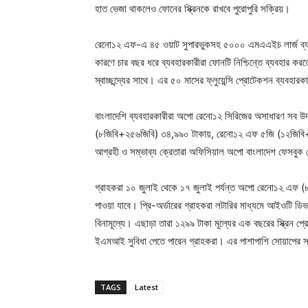
হাত ভেজা থাকলেও ফোনের স্ক্রিনকে রাখবে পুরোপুরি সক্রিয়। ‍
রেনো১২ এফ-এ ৪৫ ওয়াট সুপারভুকসহ ৫০০০ এমএএইচ লার্জ ব্যাটারি 
কারণে চার বছর ধরে ব্যবহারকারীরা ফোনটি নিশ্চিন্তে ব্যবহার ক
স্বাচ্ছন্দ্যের সাথে। এর ৫০ মাসের ফ্লুয়েন্সি প্রোটেকশন ব্যবহারক
বাংলাদেশি ব্যবহারকারীরা অপো রেনো১২ সিরিজের অসাধারণ সব উদ্
(৮জিবি+২৫৬জিবি) ৩৪,৯৯০ টাকায়, রেনো১২ এফ ৫জি (১২জিবি
আগ্রহী ও সম্ভাব্য ক্রেতারা অফিসিয়াল অপো বাংলাদেশ ফেসবুক
গ্রাহকরা ১০ জুলাই থেকে ১৭ জুলাই পর্যন্ত অপো রেনো১২ এফ (৮
পাওয়া যাবে। প্রি-অর্ডারের গ্রাহকরা লটারির মাধ্যমে আইওটি ডিভ
বিনামূল্যে। এছাড়া তারা ১২৯৯ টাকা মূল্যের এক বছরের স্ক্রিন প্
ইএমআই সুবিধা পেতে পারেন গ্রাহকরা। এর পাশাপাশি সোয়াপের স
TAGS
Latest