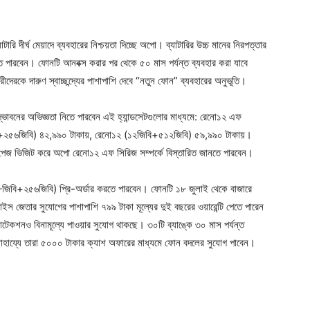
দীর্ঘ মেয়াদে ব্যবহারের নিশ্চয়তা দিচ্ছে অপো। ব্যাটারির উচ্চ মানের নিরপত্তার
রতে পারবেন। ফোনটি আনবক্স করার পর থেকে ৫০ মাস পর্যন্ত ব্যবহার করা যাবে
ারীদেরকে দারুণ স্বাচ্ছন্দ্যের পাশাপাশি দেবে “নতুন ফোন” ব্যবহারের অনুভূতি।
ভাবনের অভিজ্ঞতা নিতে পারবেন এই হ্যান্ডসেটগুলোর মাধ্যমে: রেনো১২ এফ
+২৫৬জিবি) ৪২,৯৯০ টাকায়, রেনো১২ (১২জিবি+৫১২জিবি) ৫৯,৯৯০ টাকায়।
 পেজ ভিজিট করে অপো রেনো১২ এফ সিরিজ সম্পর্কে বিস্তারিত জানতে পারবেন।
জিবি+২৫৬জিবি) প্রি-অর্ডার করতে পারবেন। ফোনটি ১৮ জুলাই থেকে বাজারে
াইস জেতার সুযোগের পাশাপাশি ৭৯৯ টাকা মূল্যের দুই বছরের ওয়ারেন্টি পেতে পারেন
রোটেকশনও বিনামূল্যে পাওয়ার সুযোগ থাকছে। ৩০টি ব্যাঙ্কে ৩০ মাস পর্যন্ত
াহায্যে তারা ৫০০০ টাকার ক্যাশ অফারের মাধ্যমে ফোন বদলের সুযোগ পাবেন।