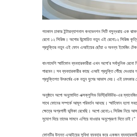
গতকাল ঢাকার ইন্টারন্যাশনাল কনভেনশন সিটি বসুন্ধরায় এক ঝাকজমক
রেনো ১২ সিরিজ। অপোর উন্মোচিত নতুন এই রেনো১২ সিরিজ কৃত্রিম
প্রযুক্তির নতুন এই ফোন এআইয়ের ছোঁয়া ও অনন্য ইমেজিং টেকন
বাংলাদেশি স্মার্টফোন ব্যবহারকারীরা এখন অপো’র সর্বাধুনিক রে
পারবেন। সব ব্যবহারকারীর কাছে এআই প্রযুক্তি পৌঁছে দেওয়ার অ
প্রযুক্তিগত উৎকর্ষের এক নতুন যুগের আভাস দেয়। এই চমৎকার
অনুষ্ঠানে অপো অনুমোদিত এক্সক্লুসিভ ডিস্ট্রিবিউটর-এর ম্যানেজিং ড
সাথে ফোনের সম্পর্কে আমূল পরিবর্তন আনছে। স্মার্টফোন হলো সবচে
ক্ষেত্রে অগ্রগামী ভূমিকা রেখেছি। অপো রেনো১২ সিরিজ নিয়ে আ
সুযোগ দিয়ে তাদের সামনে এগিয়ে যাওয়ার অনুপ্রেরণা দিতে চাই।”
ফোনটির উন্নত এআইয়ের সুবিধা ব্যবহার করে একজন ব্যবহারকা