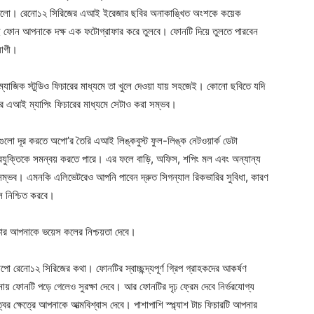
ে গেলো। রেনো১২ সিরিজের এআই ইরেজার ছবির অনাকাঙ্খিত অংশকে কয়েক
এই ফোন আপনাকে দক্ষ এক ফটোগ্রাফার করে তুলবে। ফোনটি দিয়ে তুলতে পারবেন
যোগী।
াজিক স্টুডিও ফিচারের মাধ্যমে তা খুলে দেওয়া যায় সহজেই। কোনো ছবিতে যদি
র এআই ম্যাপিং ফিচারের মাধ্যমে সেটাও করা সম্ভব।
াগুলো দূর করতে অপো’র তৈরি এআই লিঙ্কবুস্ট ফুল-লিঙ্ক নেটওয়ার্ক ডেটা
্য প্রযুক্তিকে সমন্বয় করতে পারে। এর ফলে বাড়ি, অফিস, শপিং মল এবং অন্যান্য
া সম্ভব। এমনকি এলিভেটরেও আপনি পাবেন দ্রুত সিগন্যাল রিকভারির সুবিধা, কারণ
ল নিশ্চিত করবে।
ার আপনাকে ভয়েস কলের নিশ্চয়তা দেবে।
রেনো১২ সিরিজের কথা। ফোনটির স্বাচ্ছন্দ্যপূর্ণ গ্রিপ গ্রাহকদের আকর্ষণ
য় ফোনটি পড়ে গেলেও সুরক্ষা দেবে। আর ফোনটির দৃঢ় ফ্রেম দেবে নির্ভরযোগ্য
্বের ক্ষেত্রে আপনাকে আত্মবিশ্বাস দেবে। পাশাপাশি স্প্ল্যাশ টাচ ফিচারটি আপনার