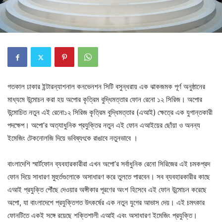
গতকাল ঢাকার ইন্টারন্যাশনাল কনভেনশন সিটি বসুন্ধরায় এক ঝাকজমক পূর্ণ অনুষ্ঠানের
মাধ্যমে উন্মোচন করা হয় অপোর কৃত্রিম বুদ্ধিমত্তার ফোন রেনো ১২ সিরিজ। অপোর
উন্মোচিত নতুন এই রেনো১২ সিরিজ কৃত্রিম বুদ্ধিমত্তার (এআই) ক্ষেত্রে এক যুগান্তকারী
পদক্ষেপ। অপো’র অত্যাধুনিক প্রযুক্তির নতুন এই ফোন এআইয়ের ছোঁয়া ও অনন্য
ইমেজিং টেকনোলজি দিয়ে ভবিষ্যৎকে রাঙাবে নতুনভাবে ।
বাংলাদেশি স্মার্টফোন ব্যবহারকারীরা এখন অপো’র সর্বাধুনিক রেনো সিরিজের এই চমকপ্রদ
ফোন দিয়ে সাধারণ মুহুর্তগুলোকে অসাধারণ করে তুলতে পারবেন। সব ব্যবহারকারীর কাছে
এআই প্রযুক্তি পৌঁছে দেওয়ার অঙ্গীকার পূরণের অংশ হিসেবে এই ফোন উন্মোচন করেছে
অপো, যা বাংলাদেশে প্রযুক্তিগত উৎকর্ষের এক নতুন যুগের আভাস দেয়। এই চমৎকার
ফোনটিতে একই সঙ্গে রয়েছে শক্তিশালী এআই এবং অসাধারণ ইমেজিং প্রযুক্তি।