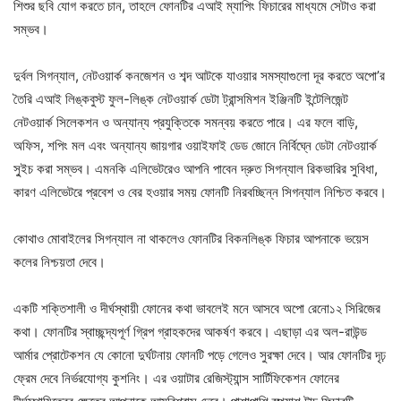
শিশুর ছবি যোগ করতে চান, তাহলে ফোনটির এআই ম্যাপিং ফিচারের মাধ্যমে সেটাও করা
সম্ভব।
দুর্বল সিগন্যাল, নেটওয়ার্ক কনজেশন ও শব্দ আটকে যাওয়ার সমস্যাগুলো দূর করতে অপো’র
তৈরি এআই লিঙ্কবুস্ট ফুল-লিঙ্ক নেটওয়ার্ক ডেটা ট্রান্সমিশন ইঞ্জিনটি ইন্টেলিজেন্ট
নেটওয়ার্ক সিলেকশন ও অন্যান্য প্রযুক্তিকে সমন্বয় করতে পারে। এর ফলে বাড়ি,
অফিস, শপিং মল এবং অন্যান্য জায়গার ওয়াইফাই ডেড জোনে নির্বিঘ্নে ডেটা নেটওয়ার্ক
সু্ইচ করা সম্ভব। এমনকি এলিভেটরেও আপনি পাবেন দ্রুত সিগন্যাল রিকভারির সুবিধা,
কারণ এলিভেটরে প্রবেশ ও বের হওয়ার সময় ফোনটি নিরবচ্ছিন্ন সিগন্যাল নিশ্চিত করবে।
কোথাও মোবাইলের সিগন্যাল না থাকলেও ফোনটির বিকনলিঙ্ক ফিচার আপনাকে ভয়েস
কলের নিশ্চয়তা দেবে।
একটি শক্তিশালী ও দীর্ঘস্থায়ী ফোনের কথা ভাবলেই মনে আসবে অপো রেনো১২ সিরিজের
কথা। ফোনটির স্বাচ্ছন্দ্যপূর্ণ গ্রিপ গ্রাহকদের আকর্ষণ করবে। এছাড়া এর অল-রাউন্ড
আর্মার প্রোটেকশন যে কোনো দুর্ঘটনায় ফোনটি পড়ে গেলেও সুরক্ষা দেবে। আর ফোনটির দৃঢ়
ফ্রেম দেবে নির্ভরযোগ্য কুশনিং। এর ওয়াটার রেজিস্ট্যান্স সার্টিফিকেশন ফোনের