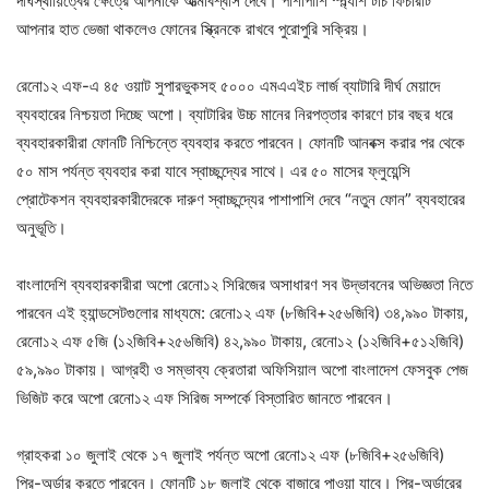
দীর্ঘস্থায়িত্বের ক্ষেত্রে আপনাকে আত্মবিশ্বাস দেবে। পাশাপাশি স্প্ল্যাশ টাচ ফিচারটি
আপনার হাত ভেজা থাকলেও ফোনের স্ক্রিনকে রাখবে পুরোপুরি সক্রিয়। ‍
রেনো১২ এফ-এ ৪৫ ওয়াট সুপারভুকসহ ৫০০০ এমএএইচ লার্জ ব্যাটারি দীর্ঘ মেয়াদে
ব্যবহারের নিশ্চয়তা দিচ্ছে অপো। ব্যাটারির উচ্চ মানের নিরপত্তার কারণে চার বছর ধরে
ব্যবহারকারীরা ফোনটি নিশ্চিন্তে ব্যবহার করতে পারবেন। ফোনটি আনবক্স করার পর থেকে
৫০ মাস পর্যন্ত ব্যবহার করা যাবে স্বাচ্ছন্দ্যের সাথে। এর ৫০ মাসের ফ্লুয়েন্সি
প্রোটেকশন ব্যবহারকারীদেরকে দারুণ স্বাচ্ছন্দ্যের পাশাপাশি দেবে “নতুন ফোন” ব্যবহারের
অনুভূতি।
বাংলাদেশি ব্যবহারকারীরা অপো রেনো১২ সিরিজের অসাধারণ সব উদ্ভাবনের অভিজ্ঞতা নিতে
পারবেন এই হ্যান্ডসেটগুলোর মাধ্যমে: রেনো১২ এফ (৮জিবি+২৫৬জিবি) ৩৪,৯৯০ টাকায়,
রেনো১২ এফ ৫জি (১২জিবি+২৫৬জিবি) ৪২,৯৯০ টাকায়, রেনো১২ (১২জিবি+৫১২জিবি)
৫৯,৯৯০ টাকায়। আগ্রহী ও সম্ভাব্য ক্রেতারা অফিসিয়াল অপো বাংলাদেশ ফেসবুক পেজ
ভিজিট করে অপো রেনো১২ এফ সিরিজ সম্পর্কে বিস্তারিত জানতে পারবেন।
গ্রাহকরা ১০ জুলাই থেকে ১৭ জুলাই পর্যন্ত অপো রেনো১২ এফ (৮জিবি+২৫৬জিবি)
প্রি-অর্ডার করতে পারবেন। ফোনটি ১৮ জুলাই থেকে বাজারে পাওয়া যাবে। প্রি-অর্ডারের