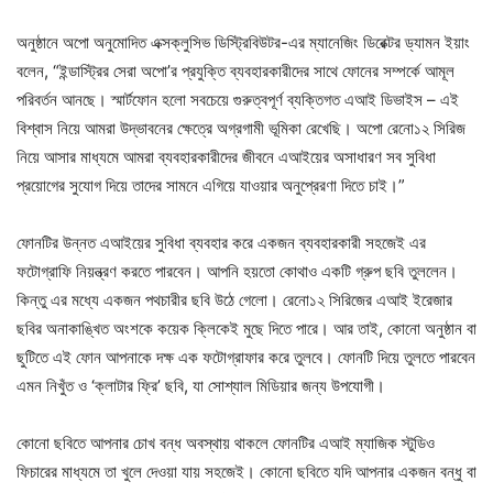
অনুষ্ঠানে অপো অনুমোদিত এক্সক্লুসিভ ডিস্ট্রিবিউটর-এর ম্যানেজিং ডিরেক্টর ড্যামন ইয়াং
বলেন, “ইন্ডাস্ট্রির সেরা অপো’র প্রযুক্তি ব্যবহারকারীদের সাথে ফোনের সম্পর্কে আমূল
পরিবর্তন আনছে। স্মার্টফোন হলো সবচেয়ে গুরুত্বপূর্ণ ব্যক্তিগত এআই ডিভাইস – এই
বিশ্বাস নিয়ে আমরা উদ্ভাবনের ক্ষেত্রে অগ্রগামী ভূমিকা রেখেছি। অপো রেনো১২ সিরিজ
নিয়ে আসার মাধ্যমে আমরা ব্যবহারকারীদের জীবনে এআইয়ের অসাধারণ সব সুবিধা
প্রয়োগের সুযোগ দিয়ে তাদের সামনে এগিয়ে যাওয়ার অনুপ্রেরণা দিতে চাই।”
ফোনটির উন্নত এআইয়ের সুবিধা ব্যবহার করে একজন ব্যবহারকারী সহজেই এর
ফটোগ্রাফি নিয়ন্ত্রণ করতে পারবেন। আপনি হয়তো কোথাও একটি গ্রুপ ছবি তুললেন।
কিন্তু এর মধ্যে একজন পথচারীর ছবি উঠে গেলো। রেনো১২ সিরিজের এআই ইরেজার
ছবির অনাকাঙ্খিত অংশকে কয়েক ক্লিকেই মুছে দিতে পারে। আর তাই, কোনো অনুষ্ঠান বা
ছুটিতে এই ফোন আপনাকে দক্ষ এক ফটোগ্রাফার করে তুলবে। ফোনটি দিয়ে তুলতে পারবেন
এমন নিখুঁত ও ‘ক্লাটার ফ্রি’ ছবি, যা সোশ্যাল মিডিয়ার জন্য উপযোগী।
কোনো ছবিতে আপনার চোখ বন্ধ অবস্থায় থাকলে ফোনটির এআই ম্যাজিক স্টুডিও
ফিচারের মাধ্যমে তা খুলে দেওয়া যায় সহজেই। কোনো ছবিতে যদি আপনার একজন বন্ধু বা