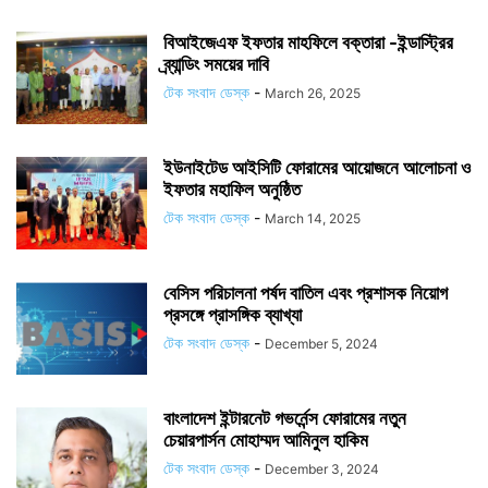
বিআইজেএফ ইফতার মাহফিলে বক্তারা -ইন্ডাস্ট্রির
ব্র্যান্ডিং সময়ের দাবি
টেক সংবাদ ডেস্ক
-
March 26, 2025
ইউনাইটেড আইসিটি ফোরামের আয়োজনে আলোচনা ও
ইফতার মহাফিল অনুষ্ঠিত
টেক সংবাদ ডেস্ক
-
March 14, 2025
বেসিস পরিচালনা পর্ষদ বাতিল এবং প্রশাসক নিয়োগ
প্রসঙ্গে প্রাসঙ্গিক ব্যাখ্যা
টেক সংবাদ ডেস্ক
-
December 5, 2024
বাংলাদেশ ইন্টারনেট গভর্নেন্স ফোরামের নতুন
চেয়ারপার্সন মোহাম্মদ আমিনুল হাকিম
টেক সংবাদ ডেস্ক
-
December 3, 2024