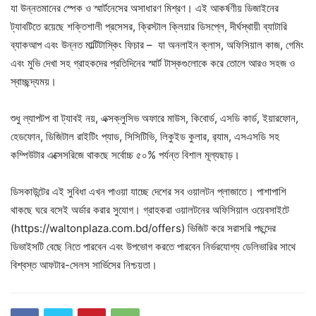
যা উন্নতমানের স্পেক ও স্মার্টনেসের অসাধারণ মিশ্রণ। এই আকর্ষণীয় ডিজাইনের
ট্যাবটিতে রয়েছে শক্তিশালী প্রসেসর, ক্রিস্টাল ক্লিয়ার ডিসপ্লে, দীর্ঘস্থায়ী ব্যাটারি
ব্যাকআপ এবং উন্নত মাল্টিটাস্কিং ফিচার – যা অনলাইন ক্লাস, অফিসিয়াল কাজ, গেমিং
এবং মুভি দেখা সহ গ্রাহকদের প্রতিদিনের স্মার্ট টাস্কগুলোকে করে তোলে আরও সহজ ও
স্বাচ্ছন্দ্যময়।
শুধু ল্যাপটপ বা ট্যাবই নয়, এক্সক্লুসিভ অফারে মাউস, কিবোর্ড, এসডি কার্ড, ইয়ারফোন,
হেডফোন, ডিজিটাল রাইটিং প্যাড, সিসিটিভি‌, লিকুইড কুলার, র‍্যাম, এসএসডি সহ
কম্পিউটার এক্সেসরিজে থাকছে সর্বোচ্চ ৫০% পর্যন্ত বিশাল মূল্যছাড়।
ডিসকাউন্টের এই সুবিধা এখন পাওয়া যাচ্ছে দেশের সব ওয়ালটন প্লাজাতে। পাশাপাশি
থাকছে ঘরে বসেই অর্ডার করার সুযোগ। গ্রাহকরা ওয়ালটনের অফিসিয়াল ওয়েবসাইটে
(https://waltonplaza.com.bd/offers) ভিজিট করে সরাসরি পছন্দের
ডিভাইসটি বেছে নিতে পারবেন এবং উপভোগ করতে পারবেন নির্ভরযোগ্য ডেলিভারির সাথে
বিশ্বস্ত আফটার-সেলস সার্ভিসের নিশ্চয়তা।