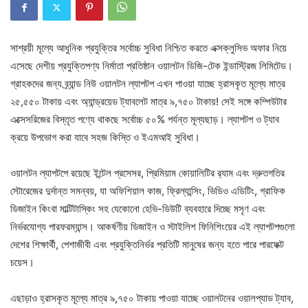
সাশ্রয়ী মূল্যে আধুনিক প্রযুক্তির সর্বোচ্চ সুবিধা নিশ্চিত করতে এক্সক্লুসিভ অফার নিয়ে
এসেছে দেশীয় প্রযুক্তিপণ্য নির্মাতা প্রতিষ্ঠান ওয়ালটন ডিজি-টেক ইন্ডাস্ট্রিজ লিমিটেড।
গ্রাহকদের জন্য ব্র্যান্ড নিউ ওয়ালটন ল্যাপটপ এখন পাওয়া যাচ্ছে হ্রাসকৃত মূল্যে মাত্র
২৫,৫৫০ টাকায় এবং অ্যান্ড্রয়েড ট্যাবলেট মাত্র ৯,৭৫০ টাকায়! সেই সঙ্গে কম্পিউটার
এক্সেসরিজের বিস্তৃত পণ্যে থাকছে সর্বোচ্চ ৫০% পর্যন্ত মূল্যছাড়। ল্যাপটপ ও ট্যাব
ক্রয়ে উপভোগ করা যাবে সহজ কিস্তি ও ইএমআই সুবিধা।
ওয়ালটন ল্যাপটপে রয়েছে ইন্টেল প্রসেসর, প্রিমিয়াম কোয়ালিটির র‍্যাম এবং দ্রুতগতির
স্টোরেজের দুর্দান্ত সমন্বয়, যা অফিশিয়াল কাজ, ফ্রিল্যান্সিং, ভিডিও এডিটিং, গ্রাফিক
ডিজাইন কিংবা মাল্টিটাস্কিং সহ যেকোনো হেভি-ডিউটি ব্যবহারে দিচ্ছে মসৃণ এবং
নির্ভরযোগ্য পারফরম্যান্স। আকর্ষণীয় ডিজাইন ও স্টাইলিশ ফিনিশিংয়ের এই ল্যাপটপগুলো
দেশের শিক্ষার্থী, পেশাজীবী এবং প্রযুক্তিনির্ভর প্রতিটি মানুষের জন্য হতে পারে পারফেক্ট
চয়েস।
এছাড়াও হ্রাসকৃত মূল্যে মাত্র ৯,৭৫০ টাকায় পাওয়া যাচ্ছে ওয়ালটনের ওয়ালপ্যাড ট্যাব,