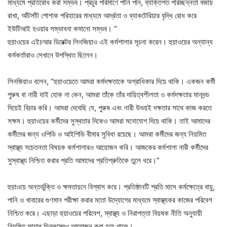
মাধ্যমে প্রতিরোধ করা সম্ভব। প্রচুর পরিমাণে পানি পান, ব্যক্তিগত পরিচ্ছন্নতা বজায়
রাখা, আঁটসাঁট পোশাক পরিহারের মাধ্যমে আর্দ্রতা ও ব্যাকটেরিয়ার বৃদ্ধি রোধ করে
ইউটিআই হওয়ার সম্ভাবনা কমানো সম্ভব। “
হুয়াওয়ের এইচআর ডিরেক্টর লিনজিয়াও এই কর্মশালার সূচনা করেন। হুয়াওয়ের অন্যান্য
কর্মকর্তারাও সেখানে উপস্থিত ছিলেন।
লিনজিয়াও বলেন, “হুয়াওয়েতে আমরা কর্মদক্ষতাকে অগ্রাধিকার দিয়ে থাকি। একজন কর্মী
পুরুষ বা নারী যাই হোক না কেন, আমরা তাঁকে তাঁর দায়িত্বশীলতা ও কর্মদক্ষতার মানদন্ড
দিয়েই বিচার করি। আমরা দেখেছি যে, পুরুষ এবং নারী উভয়ই দক্ষতার সাথে কাজ করতে
সক্ষম। হুয়াওয়ের কর্মীদের সুস্থতার দিকেও আমরা মনোযোগ দিয়ে থাকি। তাই আমাদের
কর্মীদের জন্য ওপিডি ও আইপিডি বীমার সুবিধা রয়েছে। আমরা কর্মীদের জন্য নিয়মিত
স্বাস্থ্য সচেতনতা বিষয়ক কর্মশালারও আয়োজন করি। আজকের কর্মশালা নারী কর্মীদের
সুস্বাস্থ্য নিশ্চিত করার প্রতি আমাদের প্রতিশ্রুতিকে তুলে ধরে।”
হুয়াওয়ে অন্তর্ভুক্তি ও ক্ষমতায়নে বিশ্বাস করে। প্রতিষ্ঠানটি প্রতি মাসে কর্মক্ষেত্রে বায়ু,
পানি ও খাবারের গুণমান পরীক্ষা করার মতো উদ্যোগের মাধ্যমে স্বাস্থ্যকর কাজের পরিবেশ
নিশ্চিত করে। এছাড়া হুয়াওয়ের পরিবেশ, স্বাস্থ্য ও নিরাপত্তা বিয়ষক নীতি অনুযায়ী
নিয়মিত ফায়ার ড্রিলসে্‌রও আয়োজন করা হয়ে থাকে।