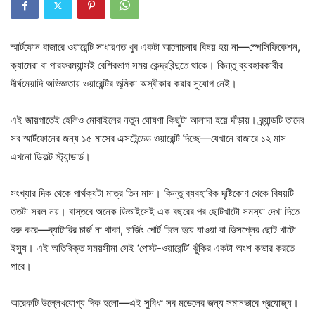
স্মার্টফোন বাজারে ওয়ারেন্টি সাধারণত খুব একটা আলোচনার বিষয় হয় না—স্পেসিফিকেশন,
ক্যামেরা বা পারফরম্যান্সই বেশিরভাগ সময় কেন্দ্রবিন্দুতে থাকে। কিন্তু ব্যবহারকারীর
দীর্ঘমেয়াদি অভিজ্ঞতায় ওয়ারেন্টির ভূমিকা অস্বীকার করার সুযোগ নেই।
এই জায়গাতেই হেলিও মোবাইলের নতুন ঘোষণা কিছুটা আলাদা হয়ে দাঁড়ায়। ব্র্যান্ডটি তাদের
সব স্মার্টফোনের জন্য ১৫ মাসের এক্সটেন্ডেড ওয়ারেন্টি দিচ্ছে—যেখানে বাজারে ১২ মাস
এখনো ডিফল্ট স্ট্যান্ডার্ড।
সংখ্যার দিক থেকে পার্থক্যটা মাত্র তিন মাস। কিন্তু ব্যবহারিক দৃষ্টিকোণ থেকে বিষয়টি
ততটা সরল নয়। বাস্তবে অনেক ডিভাইসেই এক বছরের পর ছোটখাটো সমস্যা দেখা দিতে
শুরু করে—ব্যাটারির চার্জ না থাকা, চার্জিং পোর্ট ঢিলে হয়ে যাওয়া বা ডিসপ্লের ছোট খাটো
ইস্যু। এই অতিরিক্ত সময়সীমা সেই ‘পোস্ট-ওয়ারেন্টি’ ঝুঁকির একটা অংশ কভার করতে
পারে।
আরেকটি উল্লেখযোগ্য দিক হলো—এই সুবিধা সব মডেলের জন্য সমানভাবে প্রযোজ্য।