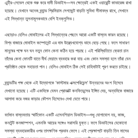
এন্ট্রি-লেভেল থেকে শুরু করে দামী ডিভাইস—সব ক্ষেত্রেই একই ওয়ারেন্টি কাভারেজ রাখা
হয়েছে। যেখানে অনেক ব্র্যান্ড প্রিমিয়াম সেগমেন্টে বাড়তি সুবিধা সীমাবদ্ধ রাখে, সেখানে
এই সিদ্ধান্ত তুলনামূলকভাবে বেশি ইনক্লুসিভ।
এছাড়াও হেলিও মোবাইলের এই সিদ্ধান্তের পেছনে আরো একটি বাস্তব কারন রয়েছে।
বিশ্ব বাজারে মোবাইল কম্পোনেন্ট এর দাম উল্ল্যেখযোগ্য ভাবে বেড়ে গেছে। ফলে সাধারণ
মানুষের পক্ষে ঘন ঘন নতুন ফোন কেনা কঠিন হয়ে পড়ছে। এই পরিস্থিতিতে ক্রেতা চান
তাঁদের কেনা ফোনটি যাতে দীর্ঘ মেয়াদে ব্যবহার করা যায় এবং কোন সমস্যা হলে তাঁরা যেন
প্রতিষ্ঠান থেকে সহায়তা পান। হেলিও মোবাইল ঠিক সেই চাহিদাটাই পূরণ করতে চাইছে।
ব্র্যান্ডটির পক্ষ থেকে এই উদ্যোগকে ‘কাস্টমার এক্সপেরিয়েন্স’ উন্নয়নের অংশ হিসেবে
দেখানো হয়েছে। এটি একদিকে যেমন প্রোডাক্ট কনফিডেন্সের ইঙ্গিত দেয়, অন্যদিকে বাজারে
আলাদা করে নজর কাড়ার কৌশল হিসেবেও দেখা যেতে পারে।
বর্তমান বাস্তবতায় স্মার্টফোন একটি এসেনশিয়াল ডিভাইস—শুধু যোগাযোগ নয়, কাজ,
কনটেন্ট কনজাম্পশন, এমনকি আয়ের সঙ্গেও সরাসরি যুক্ত। ফলে ডিভাইসের যেকোনো
সমস্যা ব্যবহারকারীর ওপর তাৎক্ষণিক প্রভাব ফেলে। এই প্রেক্ষাপটে বাড়তি তিন মাসের