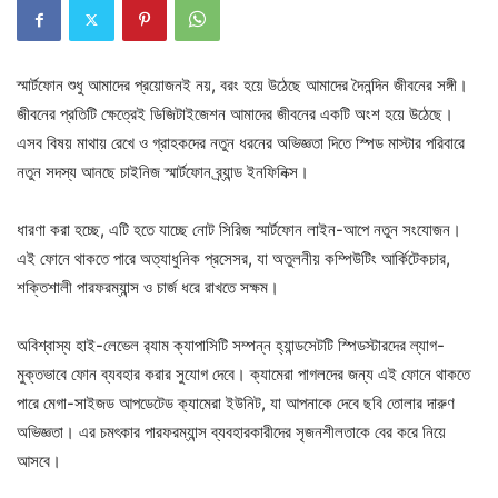
স্মার্টফোন শুধু আমাদের প্রয়োজনই নয়, বরং হয়ে উঠেছে আমাদের দৈনন্দিন জীবনের সঙ্গী।
জীবনের প্রতিটি ক্ষেত্রেই ডিজিটাইজেশন আমাদের জীবনের একটি অংশ হয়ে উঠেছে।
এসব বিষয় মাথায় রেখে ও গ্রাহকদের নতুন ধরনের অভিজ্ঞতা দিতে স্পিড মাস্টার পরিবারে
নতুন সদস্য আনছে চাইনিজ স্মার্টফোন ব্র্যান্ড ইনফিনিক্স।
ধারণা করা হচ্ছে, এটি হতে যাচ্ছে নোট সিরিজ স্মার্টফোন লাইন-আপে নতুন সংযোজন।
এই ফোনে থাকতে পারে অত্যাধুনিক প্রসেসর, যা অতুলনীয় কম্পিউটিং আর্কিটেকচার,
শক্তিশালী পারফরম্যান্স ও চার্জ ধরে রাখতে সক্ষম।
অবিশ্বাস্য হাই-লেভেল র‍্যাম ক্যাপাসিটি সম্পন্ন হ্যান্ডসেটটি স্পিডস্টারদের ল্যাগ-
মুক্তভাবে ফোন ব্যবহার করার সুযোগ দেবে। ক্যামেরা পাগলদের জন্য এই ফোনে থাকতে
পারে মেগা-সাইজড আপডেটেড ক্যামেরা ইউনিট, যা আপনাকে দেবে ছবি তোলার দারুণ
অভিজ্ঞতা। এর চমৎকার পারফরম্যান্স ব্যবহারকারীদের সৃজনশীলতাকে বের করে নিয়ে
আসবে।