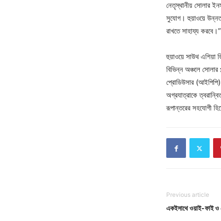
নেতৃস্থানীয় সোলার ইন
সুযোগ। হুয়াওয়ে উন্
রাখতে সাহায্য করবে।”
হুয়াওয়ে সাউথ এশিয়া ডিজ
বিভিন্ন অঞ্চলে সোলার প্
প্রোডিউসার (আইপিপি) 
অগ্রযাত্রাকে ত্বরান্
রূপান্তরের সহযোগী হ
Previous article
একইসাথে ওয়াই-ফাই ও ম