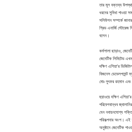
তার মূল বক্তব্য উপস্থ
ধরনের সুবিধা পাওয়া স
সলিউশন সম্পর্কে জানার
গ্রিড এনার্জি স্টোরে
বলেন।
কর্মশালা ছাড়াও, জেনে
জেনেটিক লিমিটেড এখন থ
দক্ষিণ এশিয়া’র ডিজিট
বিজনেস ডেভেলপমেন্ট ম্য
মোঃ লুৎফর রহমান এবং ম
হুয়াওয়ে দক্ষিণ এশিয়া
পরিবেশবান্ধব জ্বালানি
যেন নবায়নযোগ্য শক্তি
পরিকল্পনার অংশ। এই কর
অনুষ্ঠানে জেনেটিক পাওয