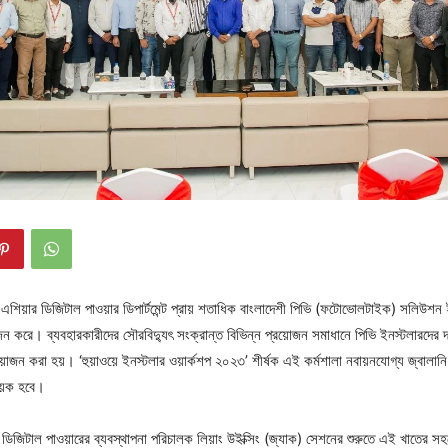
উথ এশিয়ার ডিজিটাল পাওয়ার ডিপার্টমেন্ট প্রায় শতাধিক বাংলাদেশী পিভি (ফটোভোলটাইক) সলিউশন
 করে। ব্যবহারকারীদের সৌরবিদ্যুৎ সংক্রান্ত বিভিন্ন প্রয়োজন সমাধানে পিভি ইনস্টলারদের দক্ষ
জন করা হয়। ‘হুয়াওয়ে ইনস্টলার ওয়ার্কশপ ২০২৩’ শীর্ষক এই কর্মশালা নবায়নযোগ্য জ্বালানি 
হায়ক হবে।
়া’র ডিজিটাল পাওয়ারের ব্যবস্থাপনা পরিচালক লিয়াং উইক্সিং (জ্যাক) সেশনের শুরুতে এই খাতের 