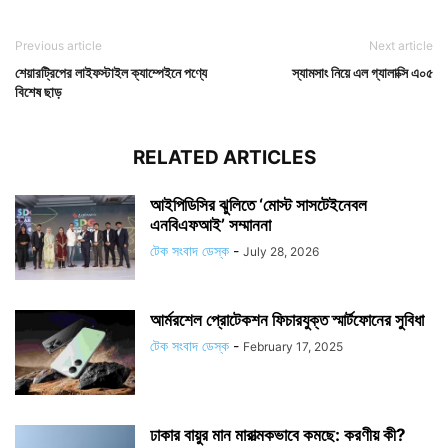
Previous article
Next article
শেয়ারট্রিপের লাইফস্টাইল ক্যাম্পেইনে পণ্যে
স্যামসাং নিয়ে এল গ্যালাক্সি এ০৫
বিশেষ ছাড়
RELATED ARTICLES
আইপিডিসির ঝুলিতে ‘মোস্ট সাসটেইনেবল
এনবিএফআই’ সম্মাননা
টেক সংবাদ ডেস্ক
-
July 28, 2026
আর্মরশেল প্রোটেকশন ফিচারযুক্ত স্মার্টফোনের সুবিধা
টেক সংবাদ ডেস্ক
-
February 17, 2025
ঢাকার বায়ুর মান মারাত্মকভাবে কমছে: করণীয় কী?