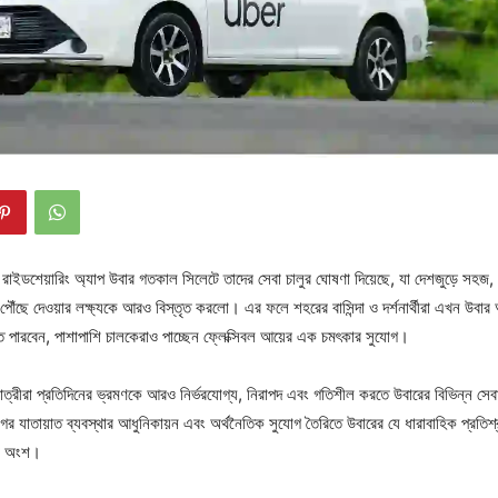
য় রাইডশেয়ারিং অ্যাপ উবার গতকাল সিলেটে তাদের সেবা চালুর ঘোষণা দিয়েছে, যা দেশজুড়ে সহজ, স
থা পৌঁছে দেওয়ার লক্ষ্যকে আরও বিস্তৃত করলো। এর ফলে শহরের বাসিন্দা ও দর্শনার্থীরা এখন উবার 
পারবেন, পাশাপাশি চালকেরাও পাচ্ছেন ফ্লেক্সিবল আয়ের এক চমৎকার সুযোগ।
্রীরা প্রতিদিনের ভ্রমণকে আরও নির্ভরযোগ্য, নিরাপদ এবং গতিশীল করতে উবারের বিভিন্ন স
র যাতায়াত ব্যবস্থার আধুনিকায়ন এবং অর্থনৈতিক সুযোগ তৈরিতে উবারের যে ধারাবাহিক প্রতিশ্
টি অংশ।