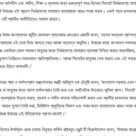
ত বর্ধনশীল এবং পর্যটন, শিক্ষা ও ব্যবসার জন্য গুরুত্বপূর্ণ শহর হিসেবে সিলেটে নির্ভরযোগ্য যাতায
টে উবারের এই প্রবেশ নির্ভরযোগ্য যাতায়াত ব্যবস্থাকে আরও সহজ করবে। একই সাথে চালকদের 
 এটি স্থানীয় অর্থনীতিতেও অবদান রাখবে।
য়ে উবার বাংলাদেশের কান্ট্রি জেনারেল ম্যানেজার রেদওয়ান রেজভী বলেন, ‘দেশের অন্যতম প্রাণ
েটে আমাদের এই সেবা নিয়ে আসতে পেরে আমরা অত্যন্ত আনন্দিত। উবারের কাছে বাংলাদেশ সবসম
মরা একদিকে যেমন সাধারণ মানুষের জন্য নির্ভরযোগ্য যাতায়াত ব্যবস্থা নিশ্চিত করতে বদ্ধপরিক
সুযোগ তৈরিতেও সমানভাবে প্রতিশ্রুতিবদ্ধ। আমরা সিলেটের মানুষের সেবা করতে এবং এই শহরের দ
হয়ে উঠতে আশাবাদী।’
ারের শ্রম ও কর্মসংস্থান মন্ত্রণালয়ের মন্ত্রী আরিফুল হক চৌধুরী বলেন, ‘বাংলাদেশ সরকার এমন 
় যা মানুষের জন্য ভালো কর্মসংস্থান তৈরি করে এবং অর্থনৈতিক উন্নয়নে ভূমিকা রাখে। সিলেট
 ব্যবস্থাকে উন্নত করবে, ব্যবসা ও পর্যটন খাতকে শক্তিশালী করবে এবং স্থানীয় চালকদের আয
ে আয়ের সুযোগ তৈরি করা, ডিজিটাল প্রযুক্তির বিকাশ এবং সবার জন্য যাতায়াতকে আরও সহজ
আমরা উবারের এই বিনিয়োগকে স্বাগত জানাই।’
িসেবে উপস্থিত থেকে ঢাকায় নিযুক্ত মার্কিন রাষ্ট্রদূত ব্রেন্ট টি ক্রিস্টেনসেন বলেন, ‘উবারের যাত