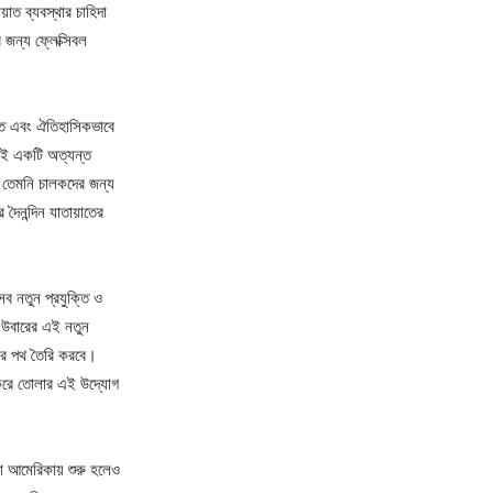
়াত ব্যবস্থার চাহিদা
জন্য ফ্লেক্সিবল
বন্ত এবং ঐতিহাসিকভাবে
য়ই একটি অত্যন্ত
র, তেমনি চালকদের জন্য
ৈনন্দিন যাতায়াতের
সব নতুন প্রযুক্তি ও
ে উবারের এই নতুন
়ের পথ তৈরি করবে।
 করে তোলার এই উদ্যোগ
্রা আমেরিকায় শুরু হলেও