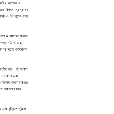
াস করি। আমাদের এ
ওয়ে বিভিন্ন প্রোগ্রামের
রি এ শিল্পখাতের সেরা
এর ওপরে অধ্যয়নরত থাকতে
পত্র পাঠাতে হবে,
খার আগ্রহের প্রতিফলন
নুষ্ঠিত হবে। বুট ক্যাম্প
ক সম্ভাবনা এবং
 হিসেবে পাবেন হুয়াওয়ে
নে হুয়াওয়ের সদর
মেধা বৃদ্ধিতে ভূমিকা