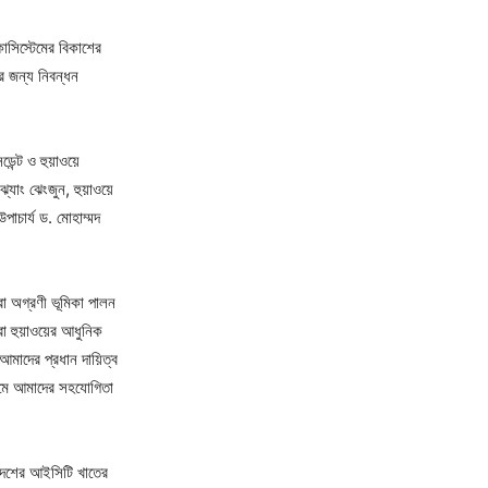
সিস্টেমের বিকাশের
র জন্য নিবন্ধন
েন্ট ও হুয়াওয়ে
্যাং ঝেংজুন, হুয়াওয়ে
াচার্য ড. মোহাম্মদ
থীরা অগ্রণী ভূমিকা পালন
া হুয়াওয়ের আধুনিক
মাদের প্রধান দায়িত্ব
্যমে আমাদের সহযোগিতা
লাদেশের আইসিটি খাতের