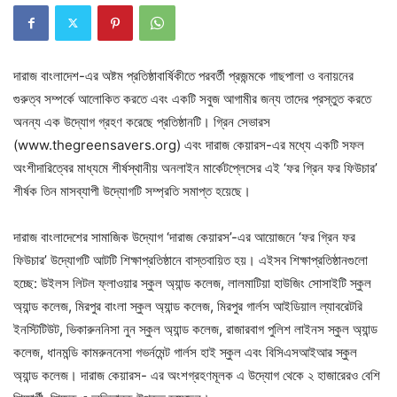
দারাজ বাংলাদেশ-এর অষ্টম প্রতিষ্ঠাবার্ষিকীতে পরবর্তী প্রজন্মকে গাছপালা ও বনায়নের
গুরুত্ব সম্পর্কে আলোকিত করতে এবং একটি সবুজ আগামীর জন্য তাদের প্রস্তুত করতে
অনন্য এক উদ্যোগ গ্রহণ করেছে প্রতিষ্ঠানটি। গ্রিন সেভারস
(www.thegreensavers.org) এবং দারাজ কেয়ারস-এর মধ্যে একটি সফল
অংশীদারিত্বের মাধ্যমে শীর্ষস্থানীয় অনলাইন মার্কেটপ্লেসের এই ‘ফর গ্রিন ফর ফিউচার’
শীর্ষক তিন মাসব্যাপী উদ্যোগটি সম্প্রতি সমাপ্ত হয়েছে।
দারাজ বাংলাদেশের সামাজিক উদ্যোগ ‘দারাজ কেয়ারস’-এর আয়োজনে ‘ফর গ্রিন ফর
ফিউচার’ উদ্যোগটি আটটি শিক্ষাপ্রতিষ্ঠানে বাস্তবায়িত হয়। এইসব শিক্ষাপ্রতিষ্ঠানগুলো
হচ্ছে: উইলস লিটল ফ্লাওয়ার স্কুল অ্যান্ড কলেজ, লালমাটিয়া হাউজিং সোসাইটি স্কুল
অ্যান্ড কলেজ, মিরপুর বাংলা স্কুল অ্যান্ড কলেজ, মিরপুর গার্লস আইডিয়াল ল্যাবরেটরি
ইনস্টিটিউট, ভিকারুননিসা নুন স্কুল অ্যান্ড কলেজ, রাজারবাগ পুলিশ লাইনস স্কুল অ্যান্ড
কলেজ, ধানমন্ডি কামরুননেসা গভর্নমেন্ট গার্লস হাই স্কুল এবং বিসিএসআইআর স্কুল
অ্যান্ড কলেজ। দারাজ কেয়ারস- এর অংশগ্রহণমূলক এ উদ্যোগ থেকে ২ হাজারেরও বেশি