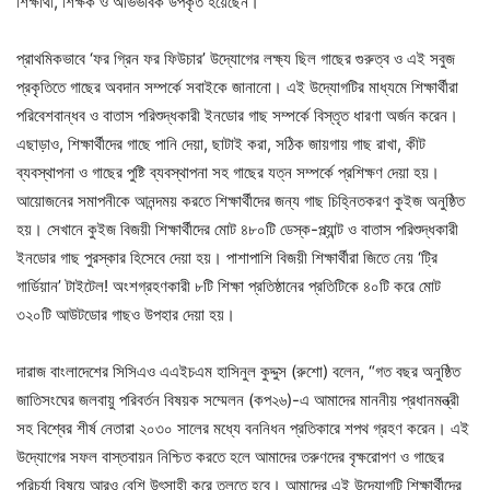
শিক্ষার্থী, শিক্ষক ও অভিভাবক উপকৃত হয়েছেন।
প্রাথমিকভাবে ‘ফর গ্রিন ফর ফিউচার’ উদ্যোগের লক্ষ্য ছিল গাছের গুরুত্ব ও এই সবুজ
প্রকৃতিতে গাছের অবদান সম্পর্কে সবাইকে জানানো। এই উদ্যোগটির মাধ্যমে শিক্ষার্থীরা
পরিবেশবান্ধব ও বাতাস পরিশুদ্ধকারী ইনডোর গাছ সম্পর্কে বিস্তৃত ধারণা অর্জন করেন।
এছাড়াও, শিক্ষার্থীদের গাছে পানি দেয়া, ছাটাই করা, সঠিক জায়গায় গাছ রাখা, কীট
ব্যবস্থাপনা ও গাছের পুষ্টি ব্যবস্থাপনা সহ গাছের যত্ন সম্পর্কে প্রশিক্ষণ দেয়া হয়।
আয়োজনের সমাপনীকে আনন্দময় করতে শিক্ষার্থীদের জন্য গাছ চিহ্নিতকরণ কুইজ অনুষ্ঠিত
হয়। সেখানে কুইজ বিজয়ী শিক্ষার্থীদের মোট ৪৮০টি ডেস্ক-প্ল্যান্ট ও বাতাস পরিশুদ্ধকারী
ইনডোর গাছ পুরস্কার হিসেবে দেয়া হয়। পাশাপাশি বিজয়ী শিক্ষার্থীরা জিতে নেয় ‘ট্রি
গার্ডিয়ান’ টাইটেল! অংশগ্রহণকারী ৮টি শিক্ষা প্রতিষ্ঠানের প্রতিটিকে ৪০টি করে মোট
৩২০টি আউটডোর গাছও উপহার দেয়া হয়।
দারাজ বাংলাদেশের সিসিএও এএইচএম হাসিনুল কুদ্দুস (রুশো) বলেন, “গত বছর অনুষ্ঠিত
জাতিসংঘের জলবায়ু পরিবর্তন বিষয়ক সম্মেলন (কপ২৬)-এ আমাদের মাননীয় প্রধানমন্ত্রী
সহ বিশ্বের শীর্ষ নেতারা ২০৩০ সালের মধ্যে বননিধন প্রতিকারে শপথ গ্রহণ করেন। এই
উদ্যোগের সফল বাস্তবায়ন নিশ্চিত করতে হলে আমাদের তরুণদের বৃক্ষরোপণ ও গাছের
পরিচর্যা বিষয়ে আরও বেশি উৎসাহী করে তুলতে হবে। আমাদের এই উদ্যোগটি শিক্ষার্থীদের