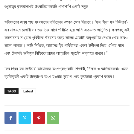
শুধুমাত্র বৃক্ষরোপণেই উৎসাহিত করেনি পাশাপাশি একটি সবুজ
ভবিষ্যতের জন্য গাছ সংরক্ষণের দায়িত্বের ওপরও জোর দিয়েছে। ‘ফর গ্রিন ফর ফিউচার’-
এর মাধ্যমে মেধাবী সব তরুণদের সাথে পরিচিত হয়ে আমি অত্যন্ত আনন্দিত। ফলপ্রসূ এই
আলোচনার মাধ্যমে পৃথিবীকে বাঁচানোর জন্য তাদের এতোটা অনুপ্রাণিত দেখতে পেরে আরও
ভালো লাগছে। আমি নিশ্চিত, আমাদের ট্রি গার্ডিয়ানরা একই উদ্দীপনা নিয়ে এগিয়ে যাবে
এবং টেকসই ভবিষ্যৎ নিশ্চিতে তাদের আন্তরিক প্রচেষ্টা অব্যাহত রাখবে।”
‘ফর গ্রিন ফর ফিউচার’ আয়োজনে অংশগ্রহণকারী শিক্ষার্থী, শিক্ষক ও অভিভাবকরাও এমন
ব্যতিক্রমী একটি উদ্যোগের অংশ হওয়ার সুযোগ পেয়ে কৃতজ্ঞতা প্রকাশ করেন।
TAGS
Latest