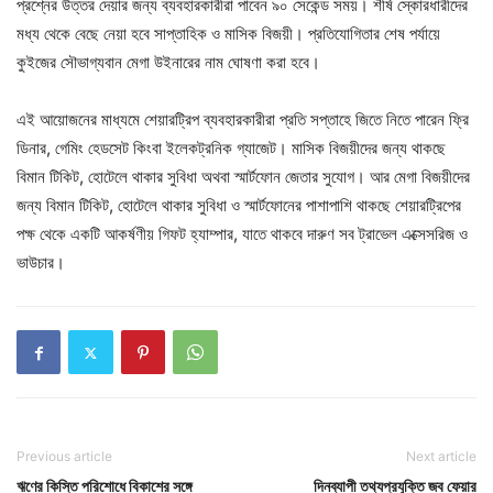
প্রশ্নের উত্তর দেয়ার জন্য ব্যবহারকারীরা পাবেন ৯০ সেকেন্ড সময়। শীর্ষ স্কোরধারীদের
মধ্য থেকে বেছে নেয়া হবে সাপ্তাহিক ও মাসিক বিজয়ী। প্রতিযোগিতার শেষ পর্যায়ে
কুইজের সৌভাগ্যবান মেগা উইনারের নাম ঘোষণা করা হবে।
এই আয়োজনের মাধ্যমে শেয়ারট্রিপ ব্যবহারকারীরা প্রতি সপ্তাহে জিতে নিতে পারেন ফ্রি
ডিনার, গেমিং হেডসেট কিংবা ইলেকট্রনিক গ্যাজেট। মাসিক বিজয়ীদের জন্য থাকছে
বিমান টিকিট, হোটেলে থাকার সুবিধা অথবা স্মার্টফোন জেতার সুযোগ। আর মেগা বিজয়ীদের
জন্য বিমান টিকিট, হোটেলে থাকার সুবিধা ও স্মার্টফোনের পাশাপাশি থাকছে শেয়ারট্রিপের
পক্ষ থেকে একটি আকর্ষণীয় গিফট হ্যাম্পার, যাতে থাকবে দারুণ সব ট্রাভেল এক্সেসরিজ ও
ভাউচার।
Previous article
Next article
ঋণের কিস্তি পরিশোধে বিকাশের সঙ্গে
দিনব্যাপী তথ্যপ্রযুক্তি জব ফেয়ার