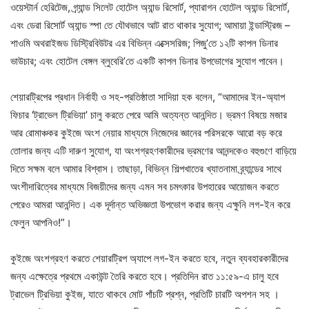
ওয়েস্টার্ন হেরিটেজ, গ্র্যান্ড সিলেট হোটেল অ্যান্ড রিসোর্ট, প্যারাগন হোটেল অ্যান্ড রিসোর্ট,
এবং ডেরা রিসোর্ট অ্যান্ড স্পা তে যৌথভাবে আট রাত থাকার সুযোগ; আমায়া ইন্ডাস্ট্রিজ –
শাওমি অথরাইজড ডিস্ট্রিবিউটর এর বিভিন্ন এক্সেসরিজ; পিজু’তে ১২টি কাপল ডিনার
ভাউচার; এবং হোটেল বেঙ্গল ব্লুবেরি’তে একটি কাপল ডিনার উপভোগের সুযোগ পাবেন।
শেয়ারট্রিপের প্রধান নির্বাহী ও সহ-প্রতিষ্ঠাতা সাদিয়া হক বলেন, “আমাদের ইন-অ্যাপ
ফিচার ‘ট্রাভেল ট্রিভিয়া’ চালু করতে পেরে আমি অত্যন্ত আনন্দিত। ভ্রমণ বিষয়ে মজার
আর রোমাঞ্চকর কুইজে অংশ নেয়ার মাধ্যমে নিজেদের জ্ঞানের পরিসরকে আরো বড় করে
তোলার জন্য এটি দারুণ সুযোগ, যা অংশগ্রহণকারীদের ভ্রমণের আনন্দকেও বহুগুণে বাড়িয়ে
দিতে সক্ষম বলে আমার বিশ্বাস। তাছাড়া, বিভিন্ন শিল্পখাতের খ্যাতনামা ব্র্যান্ডের সাথে
অংশীদারিত্বের মাধ্যমে বিজয়ীদের জন্য এমন সব চমৎকার উপহারের আয়োজন করতে
পেরেও আমরা আনন্দিত। এক দূর্দান্ত অভিজ্ঞতা উপভোগ করার জন্য এক্ষুনি লগ-ইন করে
ফেলুন আপনিও!”।
কুইজে অংশগ্রহণ করতে শেয়ারট্রিপ অ্যাপে লগ-ইন করতে হবে, নতুন ব্যবহারকারীদের
জন্য এক্ষেত্রে প্রথমে একাউন্ট তৈরি করতে হবে। প্রতিদিন রাত ১১:৫৯-এ চালু হবে
ট্রাভেল ট্রিভিয়া কুইজ, যাতে থাকবে মোট পাঁচটি প্রশ্ন, প্রতিটি চারটি অপশন সহ ।