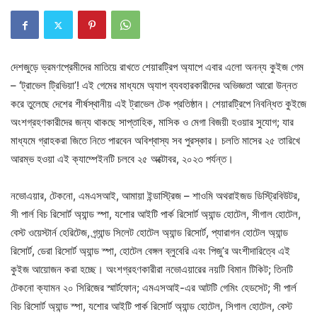
দেশজুড়ে ভ্রমণপ্রেমীদের মাতিয়ে রাখতে শেয়ারট্রিপ অ্যাপে এবার এলো অনন্য কুইজ গেম
– ‘ট্রাভেল ট্রিভিয়া’! এই গেমের মাধ্যমে অ্যাপ ব্যবহারকারীদের অভিজ্ঞতা আরো উন্নত
করে তুলেছে দেশের শীর্ষস্থানীয় এই ট্রাভেল টেক প্রতিষ্ঠান। শেয়ারট্রিপে নিবন্ধিত কুইজে
অংশগ্রহণকারীদের জন্য থাকছে সাপ্তাহিক, মাসিক ও মেগা বিজয়ী হওয়ার সুযোগ; যার
মাধ্যমে গ্রাহকরা জিতে নিতে পারবেন অবিশ্বাস্য সব পুরস্কার। চলতি মাসের ২৫ তারিখে
আরম্ভ হওয়া এই ক্যাম্পেইনটি চলবে ২৫ অক্টোবর, ২০২৩ পর্যন্ত।
নভোএয়ার, টেকনো, এমএসআই, আমায়া ইন্ডাস্ট্রিজ – শাওমি অথরাইজড ডিস্ট্রিবিউটর,
সী পার্ল বিচ রিসোর্ট অ্যান্ড স্পা, যশোর আইটি পার্ক রিসোর্ট অ্যান্ড হোটেল, সীগাল হোটেল,
বেস্ট ওয়েস্টার্ন হেরিটেজ, গ্র্যান্ড সিলেট হোটেল অ্যান্ড রিসোর্ট, প্যারাগন হোটেল অ্যান্ড
রিসোর্ট, ডেরা রিসোর্ট অ্যান্ড স্পা, হোটেল বেঙ্গল ব্লুবেরি এবং পিজু’র অংশীদারিত্বে এই
কুইজ আয়োজন করা হচ্ছে। অংশগ্রহণকারীরা নভোএয়ারের নয়টি বিমান টিকিট; তিনটি
টেকনো ক্যামন ২০ সিরিজের স্মার্টফোন; এমএসআই-এর আটটি গেমিং হেডসেট; সী পার্ল
বিচ রিসোর্ট অ্যান্ড স্পা, যশোর আইটি পার্ক রিসোর্ট অ্যান্ড হোটেল, সিগাল হোটেল, বেস্ট