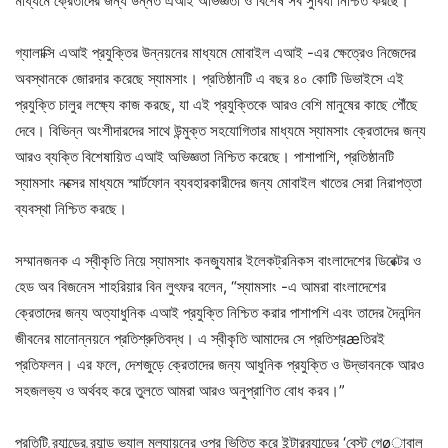
মাধ্যমে ক্রেতাদের জন্য উন্নত এআই অভিজ্ঞতা ও বিশেষ সব সুবিধা নিশ্চিত করছে।
গ্যালাক্সি এআই প্রযুক্তির উন্নয়নের মাধ্যমে মোবাইল এআই -এর ক্ষেত্রেও নিজেদের
অবস্থানকে জোরদার করেছে স্যামসাং। প্রতিষ্ঠানটি এ বছর ৪০ কোটি ডিভাইসে এই
প্রযুক্তি চালুর লক্ষ্যে কাজ করছে, যা এই প্রযুক্তিকে আরও বেশি মানুষের কাছে পৌঁছে
দেবে। বিভিন্ন অংশীদারদের সাথে উন্মুক্ত সহযোগিতার মাধ্যমে স্যামসাং ক্রেতাদের জন্য
আরও ব্যক্তি বিশেষায়িত এআই অভিজ্ঞতা নিশ্চিত করেছে। পাশাপাশি, প্রতিষ্ঠানটি
স্যামসাং নক্সের মাধ্যমে স্মার্টফোন ব্যবহারকারীদের জন্য মোবাইল খাতের সেরা নিরাপত্তা
ব্যবস্থা নিশ্চিত করছে।
সম্মানজনক এ স্বীকৃতি নিয়ে স্যামসাং কনজ্যুমার ইলেকট্রনিকস বাংলাদেশের ডিরেক্টর ও
হেড অব বিজনেস শাহরিয়ার বিন লুৎফর বলেন, “স্যামসাং -এ আমরা বাংলাদেশের
ক্রেতাদের জন্য অত্যাধুনিক এআই প্রযুক্তি নিশ্চিত করার পাশাপশি এবং তাদের দৈনন্দিন
জীবনের মানোন্নয়নে প্রতিশ্রুতিবদ্ধ। এ স্বীকৃতি আমাদের সে প্রতিশ্রæতিরই
প্রতিফলন। এর ফলে, দেশজুড়ে ক্রেতাদের জন্য আধুনিক প্রযুক্তি ও উদ্ভাবনকে আরও
সহজলভ্য ও অর্থবহ করে তুলতে আমরা আরও অনুপ্রাণিত বোধ করব।”
প্রতিটি ব্র্যান্ডের ব্র্যান্ড ভ্যালু মূল্যায়নের ওপর ভিত্তি করে ইন্টারব্র্যান্ডের ‘বেস্ট গেøাবাল