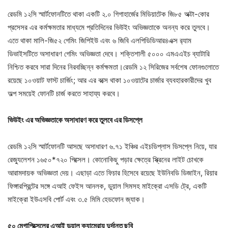
রেডমি ১২সি স্মার্টফোনটিতে থাকা একটি ২.০ গিগাহার্জের মিডিয়াটেক জি৮৫ অক্টা-কোর
প্রসেসর এর কর্মক্ষমতার মাধ্যমে প্রতিদিনের ভিউইং অভিজ্ঞতাকে অনন্য করে তুলবে।
এতে থাকা মালি-জি৫২ গেমিং জিপিইউ এবং ৬ জিবি এলপিডিডিআর৪এক্স র‍্যাম
ডিভাইসটিতে অসাধারণ গেমিং অভিজ্ঞতা দেবে। শক্তিশালী ৫০০০ এমএএইচ ব্যাটারি
নিশ্চিত করবে সারা দিনের নিরবচ্ছিন্ন কর্মক্ষমতা।রেডমি ১২ সিরিজের সর্বশেষ ফোনগুলোতে
রয়েছে ১০ওয়াট ফাস্ট চার্জিং; আর এর বক্সে থাকা ১০ওয়াটের চার্জার ব্যবহারকারীদের খুব
অল্প সময়েই ফোনটি চার্জ করতে সাহায্য করবে।
ভিউইং এর অভিজ্ঞতাকে অসাধারণ করে তুলবে এর ডিসপ্লে
রেডমি ১২সি স্মার্টফোনটি আসছে অসাধারণ ৬.৭১ ইঞ্চির এইচডিপ্লাস ডিসপ্লে নিয়ে, যার
রেজ্যুলেশন ১৬৫০*৭২০ পিক্সেল। কোনোকিছু পড়ার ক্ষেত্রে স্ক্রিনের লাইট চোখকে
আরামদায়ক অভিজ্ঞতা দেয়। এছাড়া এতে ফিচার হিসেবে রয়েছে ইউনিবডি ডিজাইন, রিয়ার
ফিঙ্গারপ্রিন্টের সঙ্গে এআই ফেইস আনলক, ডুয়াল সিমসহ মাইক্রো এসডি ট্রে, একটি
মাইক্রো ইউএসবি পোর্ট এবং ৩.৫ মিমি হেডফোন জ্যাক।
৫০ মেগাপিক্সেলের এআই ডুয়াল ক্যামেরায় দুর্দান্ত ছবি