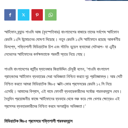
স্মার্টফোন ব্র্যান্ড শাওমি আজ (বৃহস্পতিবার) বাংলাদেশের বাজারে তাদের সর্বশেষ স্মার্টফোন
রেডমি ১২সি উন্মোচনের ঘোষণা দিয়েছে। নতুন রেডমি ১২সি স্মার্টফোনে রয়েছে আকর্ষণীয়
ডিসপ্লে, শক্তিশালী মিডিয়াটেক চিপ এবং স্টানিং ডুয়েল ক্যামেরা সেটআপ- যা এন্ট্রি
লেভেলের স্মার্টফোনের কর্মক্ষমতাকে পরবর্তী স্তরে নিয়ে গেছে।
শাওমি বাংলাদেশের কান্ট্রি ম্যানেজার জিয়াউদ্দিন চৌধুরী বলেন, ‘শাওমি বাংলাদেশ
গ্রাহকদের স্মার্টফোন ব্যবহারের সেরা অভিজ্ঞতা নিশ্চিত করতে দৃঢ় প্রতিজ্ঞাবদ্ধ। আর সেটি
নিশ্চিত করতে আমরা মিডিয়াটেক জি৮৫ অক্টা-কোর প্রসেসরের রেডমি ১২ সি নিয়ে
এসেছি। আমাদের বিশ্বাস, এই দামে ফোনটি ব্যবহারকারীদের সর্বোচ্চ পারফরম্যান্স দেবে।
দৈনন্দিন প্রয়োজনীয় কাজে স্মার্টফোনের ব্যবহার থেকে শুরু করে গেম খেলার ক্ষেত্রেও এই
প্রসেসর ব্যবহারকারীদের নিশ্চিত করবে অলরাউন্ড অভিজ্ঞতা।’
মিডিয়াটেক জি৮৫ প্রসেসরে শক্তিশালী পারফরম্যান্স