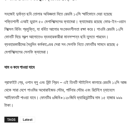
সহজেই দুর্দান্ত ছবি তোলার অভিজ্ঞতা দিতে রেডমি ১২সি স্মার্টফোনে দেয়া হয়েছে
শক্তিশালী এআই ডুয়াল ৫০ মেগাপিক্সেলের ক্যামেরা। ক্যামেরায় রয়েছে ফোর-ইন-ওয়ান
পিক্সেল বিনিং প্রযুক্তি, যা বর্ধিত আলোর সংবেদনশীলতা রক্ষা করে। শাওমি রেডমি ১২সি
ফোনটি দিয়ে স্বল্প আলোতেও ব্যবহারকারীরা মানসম্পন্ন ছবি তুলতে পারবেন।
ব্যবহারকারীদের দৈনন্দিন কর্মকাণ্ডের সেরা সব সেলফি নিতে ফোনটির সামনে রয়েছে ৫
মেগাপিক্সেলের সেলফি ক্যামেরা।
দাম ও কবে পাওয়া যাবে
গ্রাফাইট গ্রে, ওশান ব্লু এবং মিন্ট গ্রিন – এই তিনটি স্টাইলিশ কালারে রেডমি ১২সি আজ
থেকে সারা দেশে শাওমির অথোরাইজড স্টোর, পার্টনার স্টোর এবং রিটেইল চ্যানেলে
স্মার্টফোনটি পাওয়া যাবে। ফোনটির ৬জিবি+১২৮জিবি ভ্যারিয়েন্টটির দাম ১৫ হাজার ৯৯৯
টাকা।
TAGS
Latest