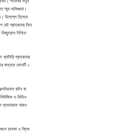
িপসেট। শাওমির নতুন
ত স্মুথ অভিজ্ঞতা।
বে। ডিসপ্লে হিসেবে
শ রেট গ্রাহকদের দিবে
িজ্যুয়াল নিশ্চিত
 ব্যাটারি গ্রাহকদের
 যার মাধ্যমে ফোনটি ০
ক্সটারনাল বাটন বা
যা মিউজিক ও ভিডিও
দিন ব্যবহারকে আরও
 ওজনে হালকা ও স্লিম