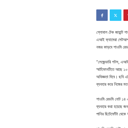
গ্লোবাল টেক জায়ান্ট 
এআই ক্যামেরা সেটআপ। 
নজর কাড়বে শাওমি রে
“লেজেন্ডারি শটস, এআই
স্মার্টফোনটিতে আছে ১
অভিজ্ঞতা দিবে। ছবি 
ব্যবহার করে নিজের মত
শাওমি রেডমি নোট ১৪ এর 
ব্যবহার করা হয়েছে জনপ
পানির ছিটেফোঁটা থেকে 