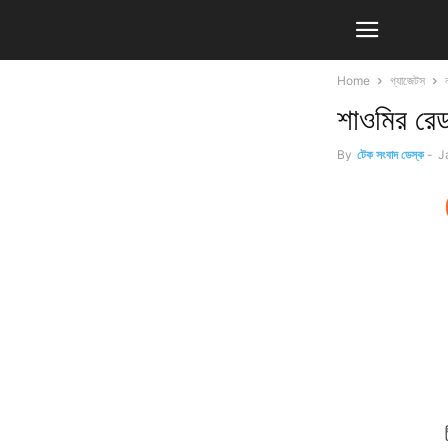
Home
গ্যাজেটস
শাওমির রে
By
টেক সংবাদ ডেস্ক
-
J