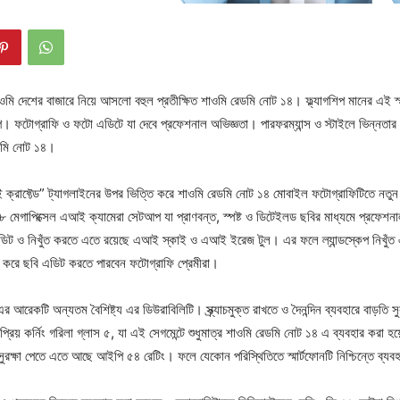
শাওমি দেশের বাজারে নিয়ে আসলো বহুল প্রতীক্ষিত শাওমি রেডমি নোট ১৪। ফ্ল্যাগশিপ মানের এই স্
ফটোগ্রাফি ও ফটো এডিটে যা দেবে প্রফেশনাল অভিজ্ঞতা। পারফরম্যান্স ও স্টাইলে ভিন্নতার 
ডমি নোট ১৪।
 ক্রাফ্টেড” ট্যাগলাইনের উপর ভিত্তি করে শাওমি রেডমি নোট ১৪ মোবাইল ফটোগ্রাফিটিতে নতু
০৮ মেগাপিক্সেল এআই ক্যামেরা সেটআপ যা প্রাণবন্ত, স্পষ্ট ও ডিটেইলড ছবির মাধ্যমে প্রফেশন
এডিট ও নিখুঁত করতে এতে রয়েছে এআই স্কাই ও এআই ইরেজ টুল। এর ফলে ল্যান্ডস্কেপ নিখুঁ
 করে ছবি এডিট করতে পারবেন ফটোগ্রাফি প্রেমীরা।
আরেকটি অন্যতম বৈশিষ্ট্য এর ডিউরাবিলিটি। স্ক্র্যাচমুক্ত রাখতে ও দৈনন্দিন ব্যবহারে বাড়তি স
্রিয় কর্নিং গরিলা গ্লাস ৫, যা এই সেগমেন্টে শুধুমাত্র শাওমি রেডমি নোট ১৪ এ ব্যবহার করা হয
সুরক্ষা পেতে এতে আছে আইপি ৫৪ রেটিং। ফলে যেকোন পরিস্থিতিতে স্মার্টফোনটি নিশ্চিন্তে ব্যব