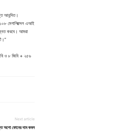
ন্ত আনন্দিত।
ল ১০৮ মেগাপিক্সেল এআই
 উন্নত করবে। আমরা
নটি।”
জিবি ও ৮ জিবি + ২৫৬
Next article
ক্ত অপো ফোনের দাম কমল