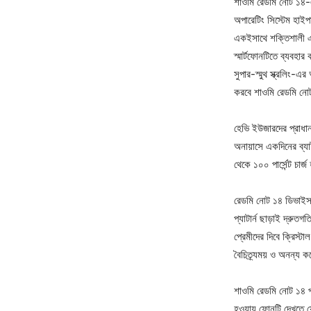
শাওমি রেডমি নোট ১৪-এ
অপারেটিং সিস্টেম হাইপ
একইসাথে শক্তিশালী এই 
স্মার্টফোনটিতে ব্যবহা
সুপার-স্মুথ স্ক্রলিং-
করবে শাওমি রেডমি ন
হেভি ইউজারদের প্রাধান
অনায়াসে একদিনের ব্যাট
থেকে ১০০ পার্সেন্ট চার
রেডমি নোট ১৪ ডিভাইসটি
প্যাটার্ন ছাড়াই দ্র
প্রেমীদের দিবে ক্রিস্
বৈচিত্র্যময় ও অনন্য 
শাওমি রেডমি নোট ১৪ পা
হওয়ায় ফোনটি দেখতে যে