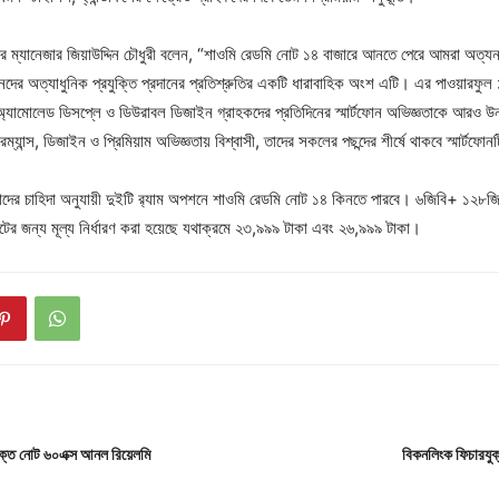
ট্রি ম্যানেজার জিয়াউদ্দিন চৌধুরী বলেন, “শাওমি রেডমি নোট ১৪ বাজারে আনতে পেরে আমরা অত্য
ানদের অত্যাধুনিক প্রযুক্তি প্রদানের প্রতিশ্রুতির একটি ধারাবাহিক অংশ এটি। এর পাওয়ারফু
র অ্যামোলেড ডিসপ্লে ও ডিউরাবল ডিজাইন গ্রাহকদের প্রতিদিনের স্মার্টফোন অভিজ্ঞতাকে আরও
ম্যান্স, ডিজাইন ও প্রিমিয়াম অভিজ্ঞতায় বিশ্বাসী, তাদের সকলের পছন্দের শীর্ষে থাকবে স্মার্টফো
তাদের চাহিদা অনুযায়ী দুইটি র‍্যাম অপশনে শাওমি রেডমি নোট ১৪ কিনতে পারবে। ৬জিবি+ ১২৮
েন্টের জন্য মূল্য নির্ধারণ করা হয়েছে যথাক্রমে ২৩,৯৯৯ টাকা এবং ২৬,৯৯৯ টাকা।
ুক্ত নোট ৬০এক্স আনল রিয়েলমি
বিকনলিংক ফিচারযু