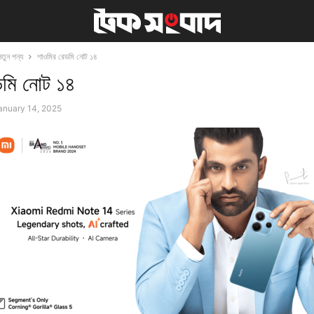
নতুন পন্য
শাওমির রেডমি নোট ১৪
ডমি নোট ১৪
anuary 14, 2025