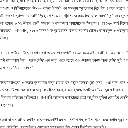
 প্রসেসর হিসেবে ব্যবহার করা হয়েছে ৬ ন্যানোমিটারের মিডিয়াটেকের হেলিও জি-৯৯ আল্ট্রা চ
ারওএস ও মিডিয়াটেকের জি-৯৯ আল্ট্রা চিপসেট এর সমন্বয় গ্রাহকদের দিবে দীর্ঘ ৪ বছর নতুনের ম
চিপসেট গ্রাহকদের মাল্টিটাস্কিং, গেমিং এবং স্ট্রিমিং অভিজ্ঞতাকে আরও এফিশিয়েন্ট করে তুল
র করা হয়েছে ৬.৬৭ ইঞ্চির একটি উজ্জ্বল ও কালারফুল অ্যামোলেড ডিসপ্লে। এর ১২০ হার্জ রিফ্রে
এর অভিজ্ঞতা। পাশাপাশি, ১৮০০ নিটস পিক ব্রাইটনেস থাকায় সরাসরি রোদেও কালারফুল ও পরিষ্কার ভ
োট ১৪।
্য দিয়ে স্মার্টফোনটিতে ব্যবহার করা হয়েছে শক্তিশালী ৫৫০০ এমএএইচ ব্যাটারি। এর লং লাস্টিং
ারি ব্যাকআপ দিবে। দ্রুত চার্জিং এর জন্য এতে রয়েছে ৩৩ ওয়াটের ইনবক্স টার্বো চার্জিং সুবিধা
্জ হতে সময় নিবে ৭৭ মিনিট।
তে নিরাপত্তা ও সহজে ব্যবহারের জন্য রয়েছে ইন-স্ক্রিন ফিঙ্গারপ্রিন্ট সেন্সর। এর ফলে কোন এ
ুতগতিতে ফোনটি আনলক করা যাবে। ফোনটিতে ব্যবহার করা হয়েছে ডলবি অ্যাটমস ডুয়াল স্পিকার 
টাল ক্লিয়ার সাউন্ডের অভিজ্ঞতা। পাশাপাশি আইআর ব্লাস্টারের মতো আধুনিক সুবিধা ফোনটির দৈনন্
করে তুলবে।
ওয়া যাবে চারটি আকর্ষণীয় রঙে—মিডনাইট ব্ল্যাক, মিস্ট পার্পল, লাইম গ্রিন, এবং ওশান ব্লু।
মন স্টাইলিশ, হ্যান্ডফিলের ক্ষেত্রেও গ্রাহকদের দিবে তেমন প্রিমিয়াম অনুভূতি।