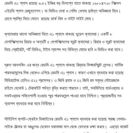
রেডমি এ১ প্লাস রয়েছে ৬.৫২ ইঞ্চির বড় ডিসপ্লে যাতে থাকছে ১৬০০x৭২০ পিক্সেল
এইচডি প্লাস রেজ্যুলেশন। যা ভিডিও দেখা ও গেমিং খেলার দুর্দান্ত অভিজ্ঞতা দিবে।
চোখে স্বস্তি দিতে ফোনে রয়েছে ডার্ক থিম ও নাইট লাইট মোড।
ক্যামেরায় ভালো অভিজ্ঞতা দিতে এ১ প্লাসে থাকছে ডুয়েল ক্যামেরা। একটি ৮
মেগাপিক্সেলের রিয়ার ও অন্যটি ৫ মেগাপিক্সেলের ফ্রন্ট ক্যামেরা। রিয়ার ও ফ্রন্ট ক্যামেরা
দিয়ে প্রোর্ট্রটে, শর্ট ভিডিও, টাইম ল্যাপস সহ বিভিন্ন মোডে ছবি ও ভিডিও করা যাবে।
দ্রুত আনলকিং এর জন্য রেডমি এ১ প্লাসে থাকছে রিয়্যার ফিঙ্গারপ্রিন্ট সেন্সর। সার্বিক
পারফরমেন্সের দিক থেকেও এগিয়ে রেডমি এ১ প্লাস। কারণ এখানে ব্যবহার করা হয়েছে
মিডিয়াটেক হেলিও এ২২ প্রসেসর। ৩ জিবি র‌্যাম ও ৩২ জিবি রম সমৃদ্ধ স্টোরেজকে
চাইলে যেকেউ ১ টেরাবাইট পর্যন্ত বৃদ্ধি করতে পারবেন। তাই, সবমিলিয়ে হার্ডওয়্যার ও
সফটওয়্যার শক্তিশালী হওয়ায় স্মুথ পারফরমেন্স পাওয়া যাবে নিশ্চিত। প্রয়োজনীয় সব
অ্যাপস ব্যবহার করা যাবে নির্বিঘ্নে।
স্টাইলিশ ফ্লাট-ফ্রেইম ডিজাইনের রেডমি এ১ প্লাসে ব্যবহার করা হয়েছে স্বচ্ছ লেদার-
লাইক টেক্সার যা আঙুলের যেকোন ঘষামাজা দাগ থেকে ফোনকে রক্ষা করবে। এছাড়া বাজেট