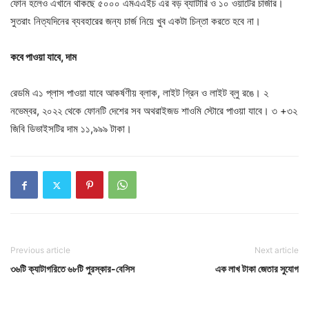
ফোন হলেও এখানে থাকছে ৫০০০ এমএএইচ এর বড় ব্যাটারি ও ১০ ওয়াটের চার্জার।
সুতরাং নিত্যদিনের ব্যবহারের জন্য চার্জ নিয়ে খুব একটা চিন্তা করতে হবে না।
কবে পাওয়া যাবে, দাম
রেডমি এ১ প্লাস পাওয়া যাবে আকর্ষণীয় ব্লাক, লাইট গ্রিন ও লাইট ব্লু রঙে। ২
নভেম্বর, ২০২২ থেকে ফোনটি দেশের সব অথরাইজড শাওমি স্টোরে পাওয়া যাবে। ৩ +৩২
জিবি ডিভাইসটির দাম ১১,৯৯৯ টাকা।
Previous article
Next article
৩৬টি ক্যাটাগরিতে ৬৮টি পুরস্কার-বেসিস
এক লাখ টাকা জেতার সুযোগ