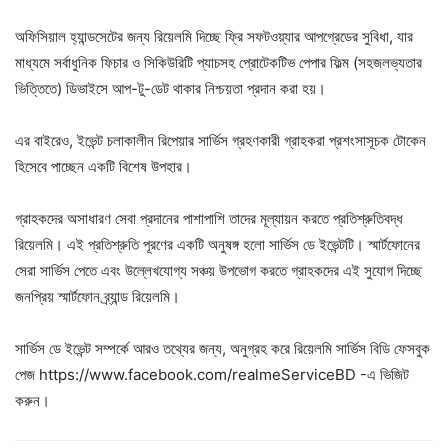
অফিসিয়াল হ্যান্ডসেটের জন্য রিয়েলমি দিচ্ছে ফ্রি সফটওয়্যার আপগ্রেডের সুবিধা, যার
মাধ্যমে সর্বাধুনিক ফিচার ও সিকিউরিটি প্যাচসহ প্রোটেকটিভ পেপার ফিল্ম (সহজলভ্যতার
ভিত্তিতে) ডিভাইসে আপ-টু-ডেট থাকার নিশ্চয়তা প্রদান করা হয়।
এর বাইরেও, ইভেন্ট চলাকালীন রিপেয়ার সার্ভিস গ্রহণকারী গ্রাহকরা প্রশংসাসূচক টোকেন
হিসেবে পাচ্ছেন একটি বিশেষ উপহার।
গ্রাহকদের অসাধারণ সেবা প্রদানের পাশাপাশি তাদের মূল্যায়ন করতে প্রতিশ্রুতিবদ্ধ
রিয়েলমি। এই প্রতিশ্রুতি পূরণের একটি অনুষঙ্গ হলো সার্ভিস ডে ইভেন্টটি। স্মার্টফোনের
সেরা সার্ভিস পেতে এবং উল্লেখযোগ্য সঞ্চয় উপভোগ করতে গ্রাহকদের এই সুযোগ দিচ্ছে
জনপ্রিয় স্মার্টফোন ব্র্যান্ড রিয়েলমি।
সার্ভিস ডে ইভেন্ট সম্পর্কে আরও তথ্যের জন্য, অনুগ্রহ করে রিয়েলমি সার্ভিস বিডি ফেসবুক
পেজ https://www.facebook.com/realmeServiceBD -এ ভিজিট
করুন।