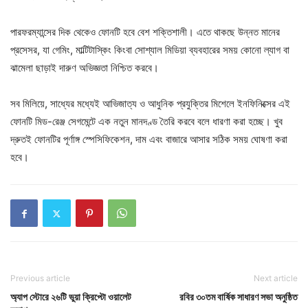
পারফরম্যান্সের দিক থেকেও ফোনটি হবে বেশ শক্তিশালী। এতে থাকছে উন্নত মানের
প্রসেসর, যা গেমিং, মাল্টিটাস্কিং কিংবা সোশ্যাল মিডিয়া ব্যবহারের সময় কোনো ল্যাগ বা
ঝামেলা ছাড়াই দারুণ অভিজ্ঞতা নিশ্চিত করবে।
সব মিলিয়ে, সাধ্যের মধ্যেই আভিজাত্য ও আধুনিক প্রযুক্তির মিশেলে ইনফিনিক্সের এই
ফোনটি মিড-রেঞ্জ সেগমেন্টে এক নতুন মানদণ্ড তৈরি করবে বলে ধারণা করা হচ্ছে। খুব
দ্রুতই ফোনটির পূর্ণাঙ্গ স্পেসিফিকেশন, দাম এবং বাজারে আসার সঠিক সময় ঘোষণা করা
হবে।
Previous article
Next article
অ্যাপ স্টোরে ২৬টি ভুয়া ক্রিপ্টো ওয়ালেট
রবির ৩০তম বার্ষিক সাধারণ সভা অনুষ্ঠিত