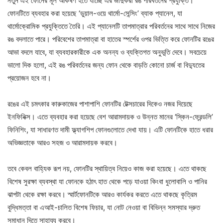
নতুন এই ফোনের মূল আকর্ষণ হতে যাচ্ছে এর জাদুকরী রঙ পরিবর্তনের প্রযুক্তি।
ফোনটিতে ব্যবহার করা হয়েছে ‘ডুয়াল-ওয়ে থার্মো-সেন্সিং’ ব্যাক প্যানেল, যা
থার্মোক্রোমিক প্রযুক্তিতে তৈরি। এই প্যানেলটি তাপমাত্রার পরিবর্তনের সাথে সাথে নিজের
রঙ বদলাতে পারে। পরিবেশের তাপমাত্রা বা হাতের স্পর্শের ওপর ভিত্তি করে ফোনটির রঙের
আভা বদলে যাবে, যা ব্যবহারকারীকে এক অনন্য ও ব্যক্তিগত অনুভূতি দেবে। সবচেয়ে
ভালো দিক হলো, এই রঙ পরিবর্তনের জন্য ফোন থেকে বাড়তি কোনো চার্জ বা বিদ্যুতের
প্রয়োজন হবে না।
রঙের এই চমৎকার কারুকাজের পাশাপাশি ফোনটির টেক্সচারের দিকেও নজর দিয়েছে
ইনফিনিক্স। এতে ব্যবহার করা হয়েছে বেশ আরামদায়ক ও উন্নত মানের ‘স্কিন-ফ্রেন্ডলি’
ফিনিশিং, যা সাধারণত দামী ফ্ল্যাগশিপ ফোনগুলোতে দেখা যায়। এটি ফোনটিকে হাতে ধরার
অভিজ্ঞতাকে আরও সহজ ও আরামদায়ক করবে।
তবে কেবল বাহ্যিক রূপ নয়, ফোনটির স্থায়িত্ব নিয়েও কাজ করা হয়েছে। এতে থাকছে
বিশেষ সুরক্ষা ব্যবস্থা যা ফোনকে হঠাৎ হাত থেকে পড়ে যাওয়া কিংবা ধুলোবালি ও পানির
ঝাপটা থেকে রক্ষা করবে। স্মার্টফোনটিকে আরও কার্যকর করতে এতে থাকছে কৃত্রিম
বুদ্ধিমত্তা বা এআই-চালিত বিশেষ ফিচার, যা নোট নেওয়া বা বিভিন্ন সমস্যার দ্রুত
সমাধান দিতে সাহায্য করবে।