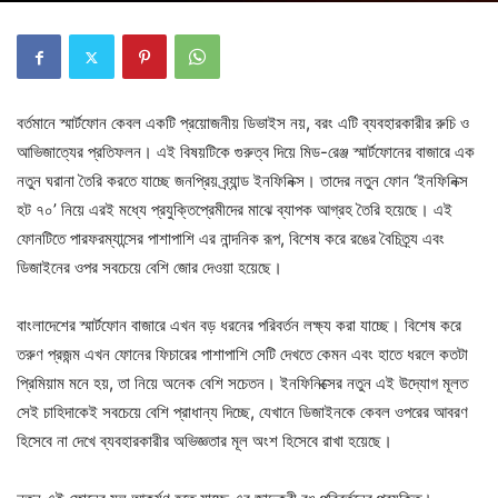
বর্তমানে স্মার্টফোন কেবল একটি প্রয়োজনীয় ডিভাইস নয়, বরং এটি ব্যবহারকারীর রুচি ও
আভিজাত্যের প্রতিফলন। এই বিষয়টিকে গুরুত্ব দিয়ে মিড-রেঞ্জ স্মার্টফোনের বাজারে এক
নতুন ঘরানা তৈরি করতে যাচ্ছে জনপ্রিয় ব্র্যান্ড ইনফিনিক্স। তাদের নতুন ফোন ‘ইনফিনিক্স
হট ৭০’ নিয়ে এরই মধ্যে প্রযুক্তিপ্রেমীদের মাঝে ব্যাপক আগ্রহ তৈরি হয়েছে। এই
ফোনটিতে পারফরম্যান্সের পাশাপাশি এর নান্দনিক রূপ, বিশেষ করে রঙের বৈচিত্র্য এবং
ডিজাইনের ওপর সবচেয়ে বেশি জোর দেওয়া হয়েছে।
বাংলাদেশের স্মার্টফোন বাজারে এখন বড় ধরনের পরিবর্তন লক্ষ্য করা যাচ্ছে। বিশেষ করে
তরুণ প্রজন্ম এখন ফোনের ফিচারের পাশাপাশি সেটি দেখতে কেমন এবং হাতে ধরলে কতটা
প্রিমিয়াম মনে হয়, তা নিয়ে অনেক বেশি সচেতন। ইনফিনিক্সের নতুন এই উদ্যোগ মূলত
সেই চাহিদাকেই সবচেয়ে বেশি প্রাধান্য দিচ্ছে, যেখানে ডিজাইনকে কেবল ওপরের আবরণ
হিসেবে না দেখে ব্যবহারকারীর অভিজ্ঞতার মূল অংশ হিসেবে রাখা হয়েছে।