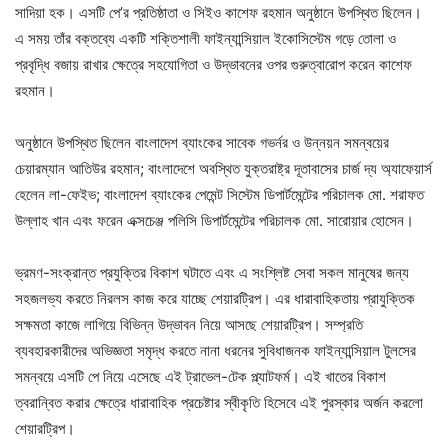
সাদিয়া হক। এসটি পে’র প্রতিষ্ঠাতা ও সিইও কাশেফ রহমান অনুষ্ঠানে উপস্থিত ছিলেন।
এ সময় তাঁর বক্তব্যে একটি শক্তিশালী ফাইন্যান্সিয়াল ইকোসিস্টেম গড়ে তোলা ও
প্রবৃদ্ধি বজায় রাখার ক্ষেত্রে সহযোগিতা ও উদ্ভাবনের ওপর গুরুত্বারোপ করেন কাশেফ
রহমান।
অনুষ্ঠানে উপস্থিত ছিলেন বাংলাদেশ ব্যাংকের সাবেক গভর্নর ও উন্নয়ন সমন্বয়ের
চেয়ারম্যান আতিউর রহমান; বাংলাদেশে অবস্থিত যুক্তরাষ্ট্র দূতাবাসের চার্জ দ্য অ্যাফেয়ার্স
হেলেন লা-ফেইভ; বাংলাদেশ ব্যাংকের পেমেন্ট সিস্টেম ডিপার্টমেন্টের পরিচালক মো. শরাফত
উল্লাহ খান এবং ফরেন এক্সচেঞ্জ পলিসি ডিপার্টমেন্টের পরিচালক মো. সারোয়ার হোসেন।
ভ্রমণ-সংক্রান্ত প্রযুক্তির বিকাশ ঘটাতে এবং এ সংশ্লিষ্ট সেবা সকল মানুষের জন্য
সহজলভ্য করতে নিরলস কাজ করে যাচ্ছে শেয়ারট্রিপ। এর ধারাবাহিকতায় প্রাযুক্তিক
সক্ষমতা কাজে লাগিয়ে বিভিন্ন উদ্ভাবন নিয়ে আসছে শেয়ারট্রিপ। সম্প্রতি
ব্যবহারকারীদের অভিজ্ঞতা সমৃদ্ধ করতে নানা ধরনের সুবিধাজনক ফাইন্যান্সিয়াল টুলসের
সমন্বয়ে এসটি পে নিয়ে এসেছে এই ট্রাভেল-টেক প্ল্যাটফর্ম। এই খাতের বিকাশ
ত্বরান্বিত করার ক্ষেত্রে ধারাবাহিক প্রচেষ্টার স্বীকৃতি হিসেবে এই পুরস্কার অর্জন করলো
শেয়ারট্রিপ।